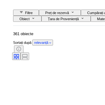
Filtre
Preț de rezervă
Cumpărați
Obiect
Țara de Proveniență
Mater
Copertă
Ediție
Limbă
361 obiecte
Sortați după
relevanță