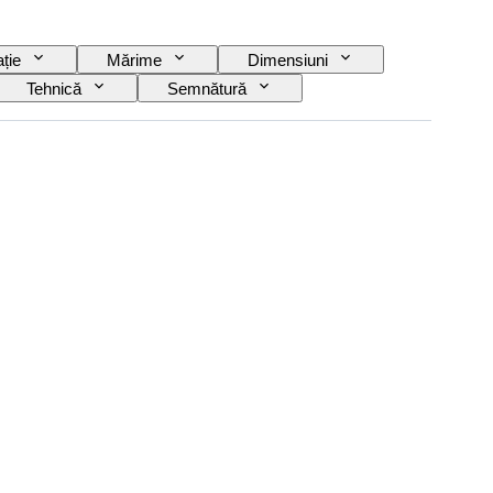
ție
Mărime
Dimensiuni
Tehnică
Semnătură
Eră