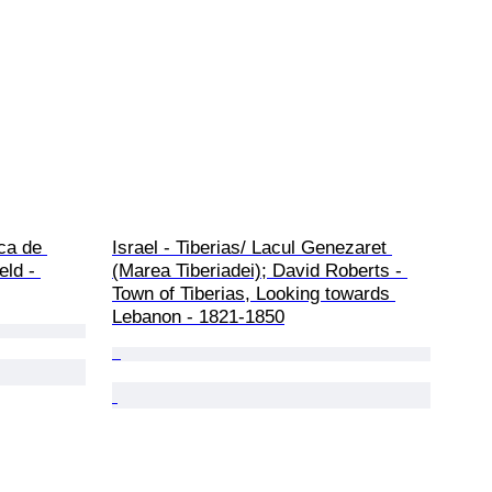
ica de 
Israel - Tiberias/ Lacul Genezaret 
eld - 
(Marea Tiberiadei); David Roberts - 
Town of Tiberias, Looking towards 
Lebanon - 1821-1850