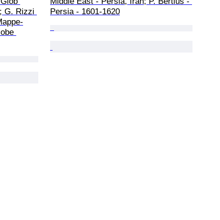
Glob 
Middle East - Persia, Iran; P. Bertius - 
; G. Rizzi 
Persia - 1601-1620
 Mappe-
lobe 