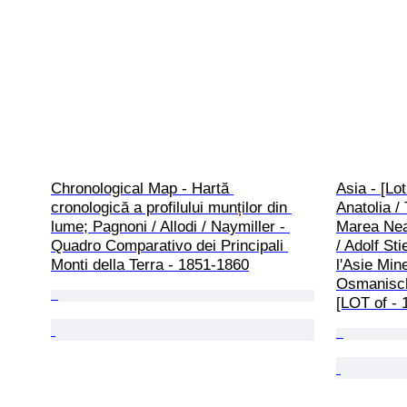
Chronological Map - Hartă 
Asia - [Lot
cronologică a profilului munților din 
Anatolia / 
lume; Pagnoni / Allodi / Naymiller - 
Marea Neag
Quadro Comparativo dei Principali 
/ Adolf St
Monti della Terra - 1851-1860
l'Asie Min
Osmanische
[LOT of -