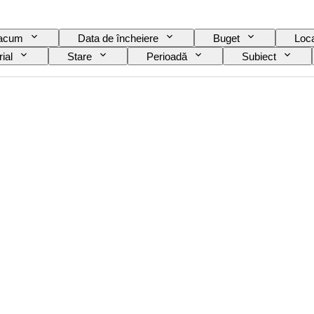
 acum
Data de încheiere
Buget
Loca
ial
Stare
Perioadă
Subiect
Culoare
Original/ Replica
Vândut de