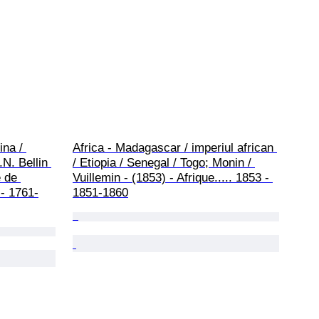
ina / 
Africa - Madagascar / imperiul african 
.N. Bellin 
/ Etiopia / Senegal / Togo; Monin / 
e de 
Vuillemin - (1853) - Afrique..... 1853 - 
 - 1761-
1851-1860