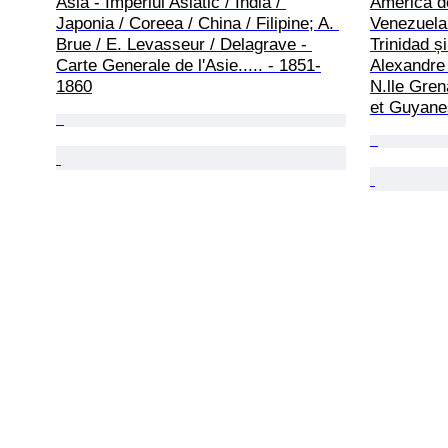
Asia - Imperiul Asiatic / India / 
America d
Japonia / Coreea / China / Filipine; A. 
Venezuela 
Brue / E. Levasseur / Delagrave - 
Trinidad ș
Carte Generale de l'Asie..... - 1851-
Alexandre 
1860
N.lle Gren
et Guyanes