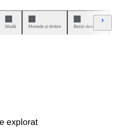
Modă
Monede și timbre
Benzi desenate
Mașini 
de explorat