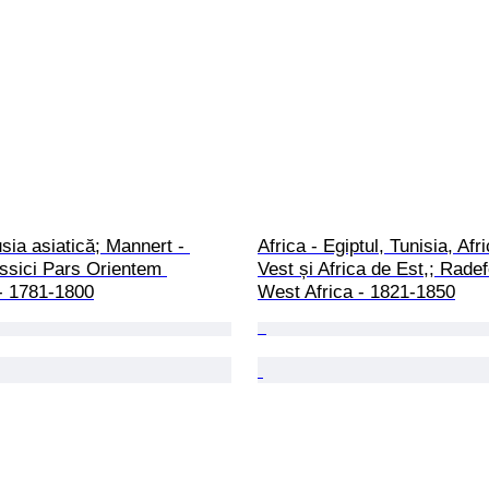
sia asiatică; Mannert - 
Africa - Egiptul, Tunisia, Afr
ssici Pars Orientem 
Vest și Africa de Est,; Radef
- 1781-1800
West Africa - 1821-1850