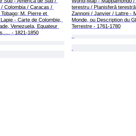
e Sud - America de Sud / 
World-Map - Mappamondo / 
/ Colombia / Caracas / 
terestru / Planisferă terestră
i Tobago; M. Pierre et 
Zannoni / Janvier / Lattre -
Lapie - Carte de Colombie, 
Monde, ou Description du G
ade, Venezuela, Equateur 
Terrestre - 1761-1780
..... - 1821-1850