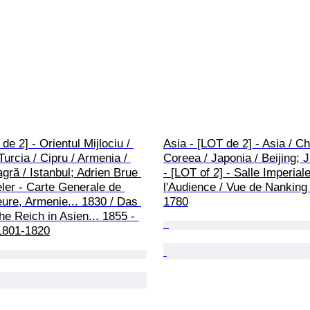
 de 2] - Orientul Mijlociu / 
Asia - [LOT de 2] - Asia / Ch
Turcia / Cipru / Armenia / 
Coreea / Japonia / Beijing; J
ră / Istanbul; Adrien Brue 
- [LOT of 2] - Salle Imperial
ieler - Carte Generale de 
l'Audience / Vue de Nanking
eure, Armenie... 1830 / Das 
1780
 Reich in Asien... 1855 - 
 1801-1820