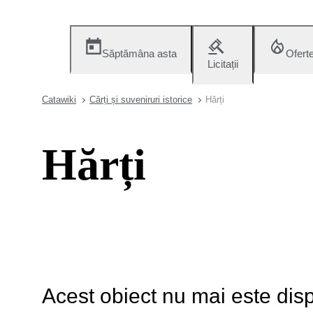
Săptămâna asta
Ofert
Licitații
Catawiki
Cărți și suveniruri istorice
Hărți
Hărți
Acest obiect nu mai este disp