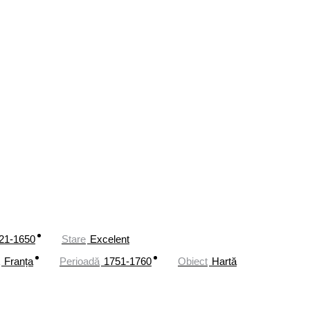
21-1650
Stare
Excelent
Franța
Perioadă
1751-1760
Obiect
Hartă