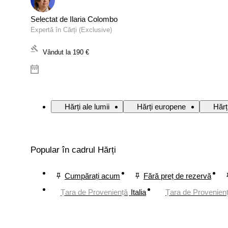
Selectat de Ilaria Colombo
Expertă în Cărți (Exclusive)
Vândut la
190 €
Hărți ale lumii
Hărți europene
Hărț
Popular în cadrul Hărți
Cumpărați acum
Fără preț de rezervă
Țara de Proveniență
Italia
Țara de Provenien