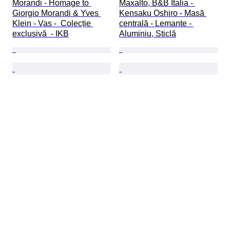
Morandi - Homage to 
Maxalto, B&B Italia - 
Giorgio Morandi & Yves 
Kensaku Oshiro - Masă 
Klein - Vas -  Colecție 
centrală - Lemante - 
exclusivă  - IKB
Aluminiu, Sticlă