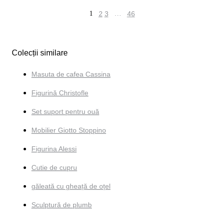
1
2
3
…
46
Colecții similare
Masuta de cafea Cassina
Figurină Christofle
Set suport pentru ouă
Mobilier Giotto Stoppino
Figurina Alessi
Cutie de cupru
găleată cu gheață de oțel
Sculptură de plumb