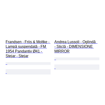
Frandsen - Friis & Moltke - 
Andrea Lussoli - Oglindă  
Lampă suspendată - FM 
- Sticlă - DIMENSIONE 
1954 Pandantiv Ø41 - 
MIRROR
Stejar - Stejar