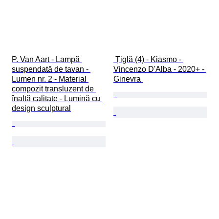
P. Van Aart - Lampă 
 Țiglă (4) - Kiasmo - 
suspendată de tavan - 
Vincenzo D'Alba - 2020+ - 
Lumen nr. 2 - Material 
Ginevra 
compozit transluzent de 
înaltă calitate - Lumină cu 
design sculptural