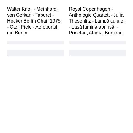
Walter Knoll - Meinhard 
Royal Copenhagen - 
von Gerkan - Taburet - 
Anthologie Quartett - Julia 
Hocker Berlin Chair 1975 
Thesenfitz - Lampă cu ulei 
- Oțel, Piele - Aeroportul 
- Lasă lumina aprinsă. - 
din Berlin
Porțelan, Alamă, Bumbac