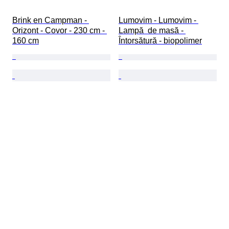
Brink en Campman - 
Lumovim - Lumovim - 
Orizont - Covor - 230 cm - 
Lampă  de masă - 
160 cm
Întorsătură - biopolimer