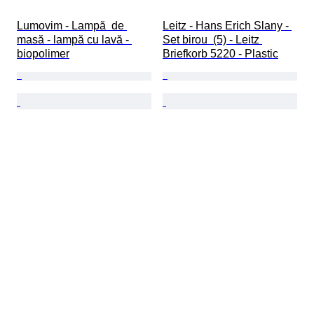
Lumovim - Lampă  de 
Leitz - Hans Erich Slany - 
masă - lampă cu lavă - 
Set birou  (5) - Leitz 
biopolimer
Briefkorb 5220 - Plastic