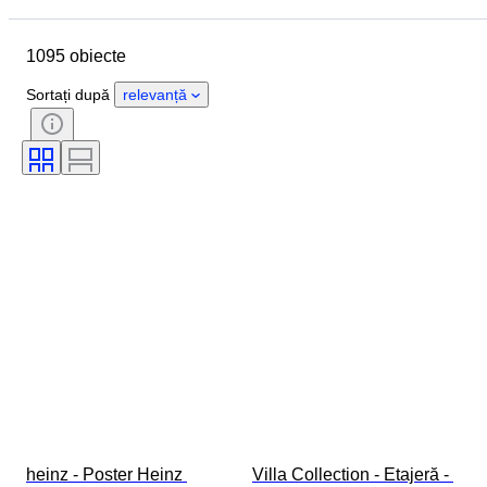
Marcă
Obiect
1095 obiecte
Țara de Proveniență
Material
Stare
Extra
Perioadă
Sortați după
relevanță
Subiect
Stil
Tehnică
Semnătură
Ediție
Culoare
Mișcarea ceasului
Eră
Vândut de
Artist
Power Reserve
Striking
Creator
Model
heinz - Poster Heinz 
Villa Collection - Etajeră - 