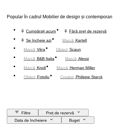
Popular în cadrul Mobilier de design și contemporan
Cumpărați acum
Fără preț de rezervă
Se încheie azi
Marcă
Kartell
Marcă
Vitra
Obiect
Scaun
Marcă
B&B Italia
Marcă
Alessi
Marcă
Knoll
Marcă
Herman Miller
Obiect
Fotoliu
Creator
Philippe Starck
Filtre
Preț de rezervă
Data de încheiere
Buget
Locație
Mărime
Dimensiuni