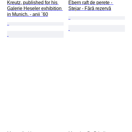
Kreutz, published for his 
Ebern raft de perete - 
Galerie Heseler exhibition 
Stejar - Fără rezervă
in Munich. - anii `60