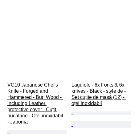
VG10 Japanese Chef's 
Laguiole - 6x Forks & 6x 
Knife - Forged and 
knives - Black - style de - 
Hammered - Burl Wood - 
Set cuțite de masă (12) - 
including Leather 
oțel inoxidabil
protective cover - Cuțit 
bucătărie - Oțel inoxidabil 
- Japonia