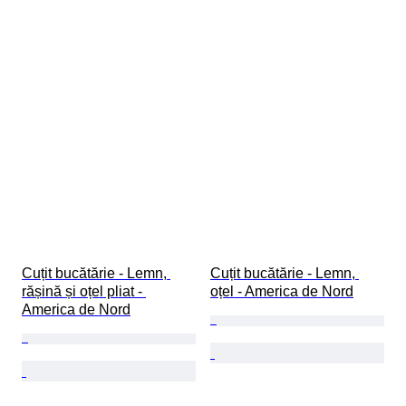
Cuțit bucătărie - Lemn, 
Cuțit bucătărie - Lemn, 
rășină și oțel pliat - 
oțel - America de Nord
America de Nord