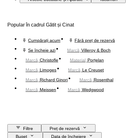
Popular în cadrul Gătit și Cinat
Cumpărați acum
Fără preț de rezervă
Se încheie azi
Marcă
Villeroy & Boch
Marcă
Christofle
Material
Porțelan
Marcă
Limoges
Marcă
Le Creuset
Marcă
Richard Ginori
Marcă
Rosenthal
Marcă
Meissen
Marcă
Wedgwood
Filtre
Preț de rezervă
Buget
Data de încheiere