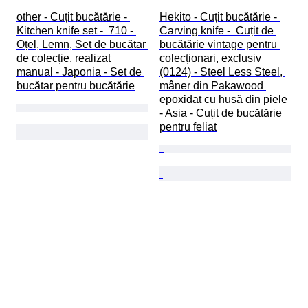
other - Cuțit bucătărie - 
Hekito - Cuțit bucătărie - 
Kitchen knife set -  710 - 
Carving knife -  Cuțit de 
Oțel, Lemn, Set de bucătar 
bucătărie vintage pentru 
de colecție, realizat 
colecționari, exclusiv 
manual - Japonia - Set de 
(0124) - Steel Less Steel, 
bucătar pentru bucătărie
mâner din Pakawood 
epoxidat cu husă din piele 
- Asia - Cuțit de bucătărie 
pentru feliat