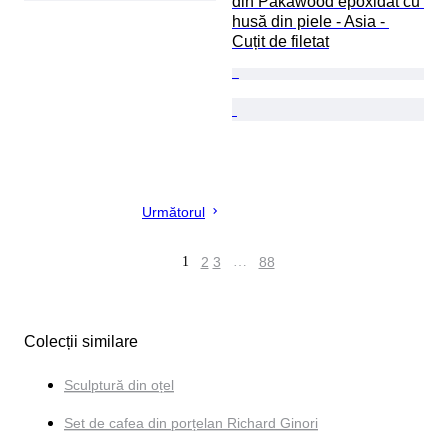
din Pakawood epoxidat cu 
husă din piele - Asia - 
Cuțit de filetat
Următorul
1
2
3
…
88
Colecții similare
Sculptură din oțel
Set de cafea din porțelan Richard Ginori