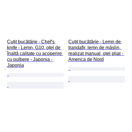
Cuțit bucătărie - Chef's 
Cuțit bucătărie - Lemn de 
knife - Lemn, G10, oțel de 
trandafir, lemn de măslin, 
înaltă calitate cu acoperire 
realizat manual, oțel pliat - 
cu pulbere - Japonia - 
America de Nord
Japonia