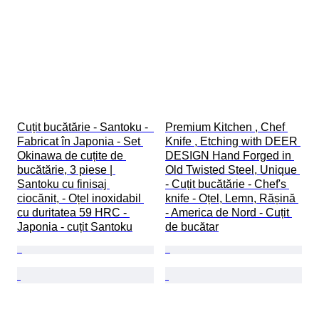
Cuțit bucătărie - Santoku -  
Premium Kitchen , Chef 
Fabricat în Japonia - Set 
Knife , Etching with DEER 
Okinawa de cuțite de 
DESIGN Hand Forged in 
bucătărie, 3 piese | 
Old Twisted Steel, Unique 
Santoku cu finisaj 
- Cuțit bucătărie - Chef's 
ciocănit, - Oțel inoxidabil 
knife - Oțel, Lemn, Rășină 
cu duritatea 59 HRC - 
- America de Nord - Cuțit 
Japonia - cuțit Santoku
de bucătar