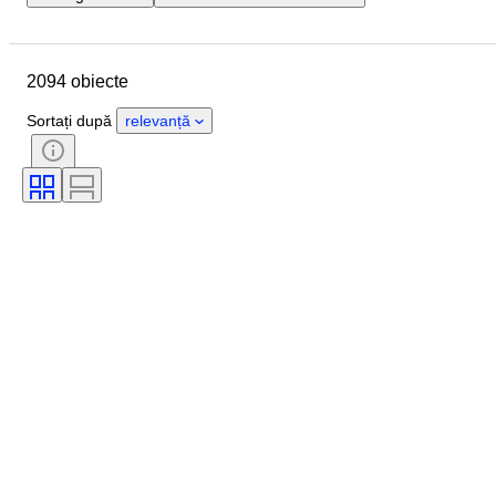
Locație
Marcă
Obiect
Țara de Proveniență
Material
2094 obiecte
Stare
Perioadă
Stil
Semnătură
Culoare
Sortați după
relevanță
Mărimea hainelor
Eră
De tip cuțit de bucătărie
Decor
Artist
Original/ Replica
Vândut de
Creator
Model