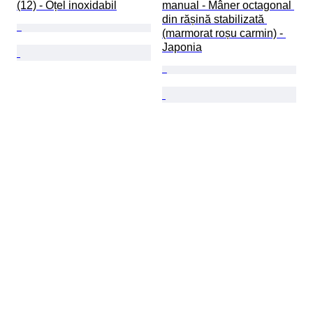
(12) - Oțel inoxidabil
manual - Mâner octagonal 
din rășină stabilizată 
(marmorat roșu carmin) - 
Japonia