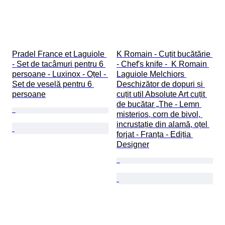
Pradel France et Laguiole 
K Romain - Cuțit bucătărie 
- Set de tacâmuri pentru 6 
- Chef's knife -  K Romain 
persoane - Luxinox - Oțel - 
Laguiole Melchiors 
Set de veselă pentru 6 
Deschizător de dopuri și 
persoane
cuțit util Absolute Art cuțit 
de bucătar „The - Lemn 
misterios, corn de bivol, 
incrustație din alamă, oțel 
forjat - Franța - Ediția 
Designer