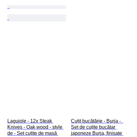
Laguiole - 12x Steak 
Cuțit bucătărie - Burja -  
Knives - Oak wood - style 
Set de cuțite bucătar 
de - Set cuțite de masă 
japoneze Burja, finisate 