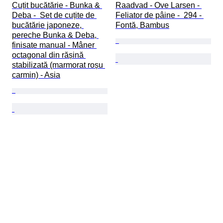
Cuțit bucătărie - Bunka & 
Raadvad - Ove Larsen - 
Deba -  Set de cuțite de 
Feliator de pâine -  294 - 
bucătărie japoneze, 
Fontă, Bambus
pereche Bunka & Deba, 
finisate manual - Mâner 
octagonal din rășină 
stabilizată (marmorat roșu 
carmin) - Asia