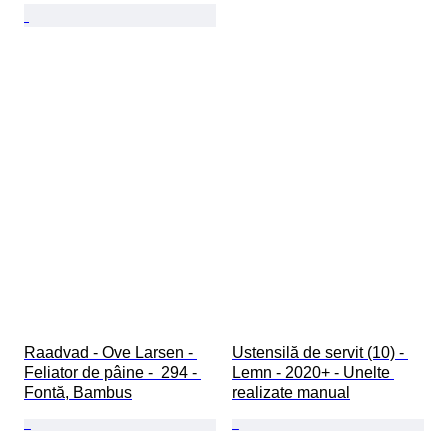
Raadvad - Ove Larsen - 
Ustensilă de servit (10) - 
Feliator de pâine -  294 - 
Lemn - 2020+ - Unelte 
Fontă, Bambus
realizate manual