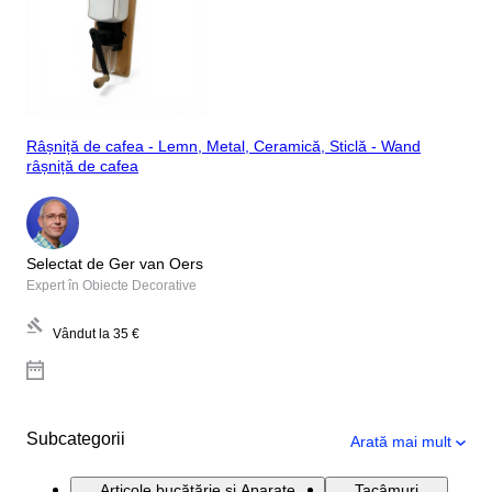
Râșniță de cafea - Lemn, Metal, Ceramică, Sticlă - Wand
râșniță de cafea
Selectat de Ger van Oers
Expert în Obiecte Decorative
Vândut la
35 €
Subcategorii
Arată mai mult
Articole bucătărie și Aparate
Tacâmuri