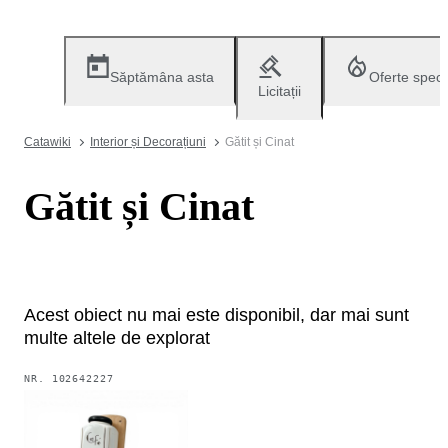
Săptămâna asta
Oferte speci
Licitații
Catawiki
Interior și Decorațiuni
Gătit și Cinat
Gătit și Cinat
Acest obiect nu mai este disponibil, dar mai sunt
multe altele de explorat
NR.
102642227