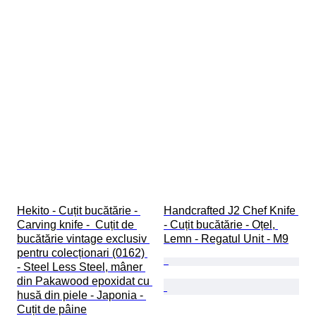
Hekito - Cuțit bucătărie - 
Handcrafted J2 Chef Knife 
Carving knife -  Cuțit de 
- Cuțit bucătărie - Oțel, 
bucătărie vintage exclusiv 
Lemn - Regatul Unit - M9
pentru colecționari (0162) 
- Steel Less Steel, mâner 
din Pakawood epoxidat cu 
husă din piele - Japonia - 
Cuțit de pâine