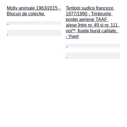
Motiv animale 1963/2015 - 
Teritorii sudice franceze 
Blocuri de colecție.
1977/1990 - Timbrurile 
poștei aeriene TAAF 
alese între nr. 49 și nr. 111, 
noi**, foarte bună calitate. 
- Yvert