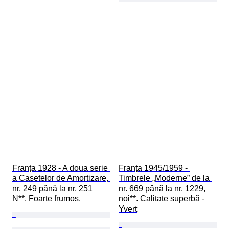
Franța 1928 - A doua serie 
Franța 1945/1959 - 
a Casetelor de Amortizare, 
Timbrele „Moderne” de la 
nr. 249 până la nr. 251 
nr. 669 până la nr. 1229, 
N**. Foarte frumos.
noi**. Calitate superbă - 
Yvert