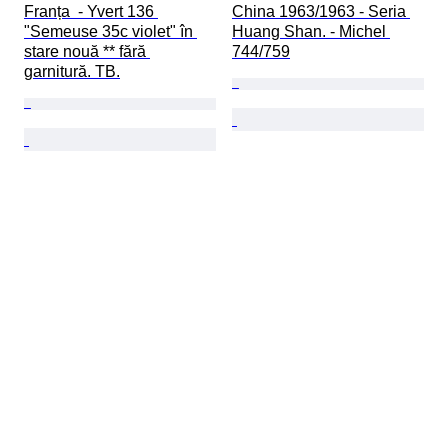
Franța  - Yvert 136 
China 1963/1963 - Seria 
"Semeuse 35c violet" în 
Huang Shan. - Michel 
stare nouă ** fără 
744/759
garnitură. TB.