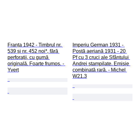
Franța 1942 - Timbrul nr. 
Imperiu German 1931 - 
539 și nr. 452 noi*, fără 
Poștă aeriană 1931 - 20 
perforații, cu gumă 
Pf cu 3 cruci ale Sfântului 
originală. Foarte frumos. - 
Andrei ștampilate. Emisie 
Yvert
combinată rară. - Michel 
W21.3