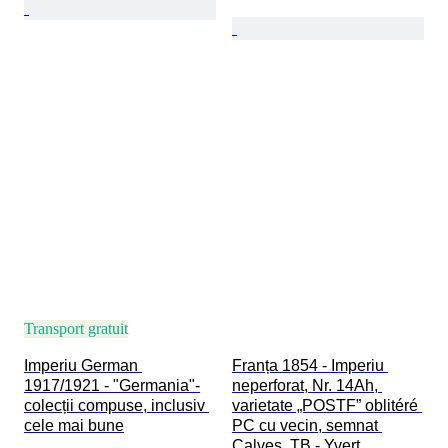
Transport gratuit
Imperiu German 
Franța 1854 - Imperiu 
1917/1921 - "Germania"-
neperforat, Nr. 14Ah, 
colecții compuse, inclusiv 
varietate „POSTF” oblitéré 
cele mai bune
PC cu vecin, semnat 
Calves. TB - Yvert