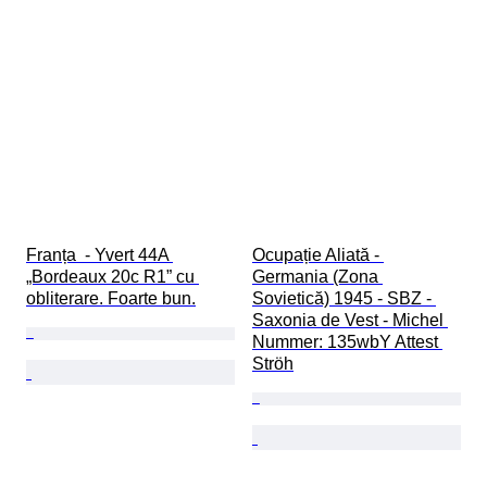
Franța  - Yvert 44A 
Ocupație Aliată - 
„Bordeaux 20c R1” cu 
Germania (Zona 
obliterare. Foarte bun.
Sovietică) 1945 - SBZ - 
Saxonia de Vest - Michel 
Nummer: 135wbY Attest 
Ströh