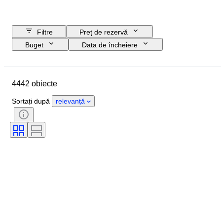
Filtre
Preț de rezervă
Buget
Data de încheiere
Locație
Marcă
Obiect
Țara de Proveniență
Material
4442 obiecte
Sexul
Stare
Perioadă
Certificare
Subiect
Stil
Sortați după
relevanță
Tehnică
Semnătură
Copertă
Ediție
Limbă
Culoare
Vândut de
Artist
Atribuire
Eră