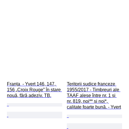
Franța  - Yvert 146, 147, 
Teritorii sudice franceze 
156 „Croix Rouge” în stare 
1955/2017 - Timbreuri ale 
nouă, fără adeziv. TB.
TAAF alese între nr. 1 și 
nr. 819, noi** și noi*, 
calitate foarte bună. - Yvert