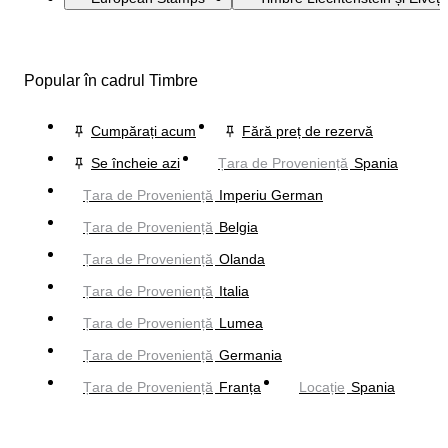
Popular în cadrul Timbre
Cumpărați acum
Fără preț de rezervă
Se încheie azi
Țara de Proveniență
Spania
Țara de Proveniență
Imperiu German
Țara de Proveniență
Belgia
Țara de Proveniență
Olanda
Țara de Proveniență
Italia
Țara de Proveniență
Lumea
Țara de Proveniență
Germania
Țara de Proveniență
Franța
Locație
Spania