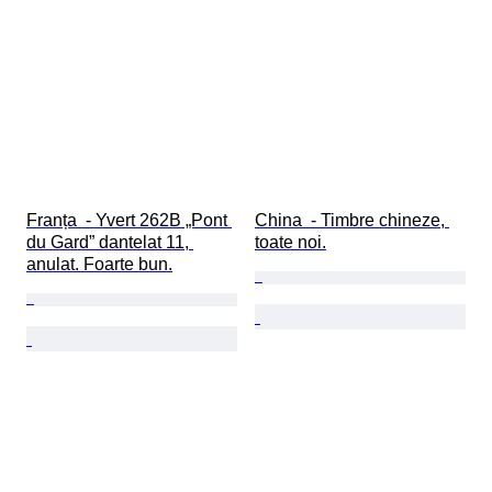
Franța  - Yvert 262B „Pont 
China  - Timbre chineze, 
du Gard” dantelat 11, 
toate noi.
anulat. Foarte bun.