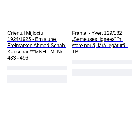
Orientul Mijlociu 
Franța  - Yvert 129/132 
1924/1925 - Emisiune 
„Semeuses lignées” în 
Freimarken Ahmad Schah 
stare nouă, fără legătură. 
Kadschar **/MNH - Mi-Nr. 
TB.
483 - 496