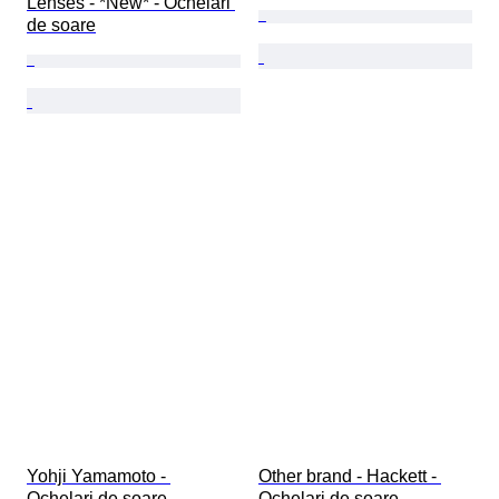
Lenses - *New* - Ochelari 
de soare
Yohji Yamamoto - 
Other brand - Hackett - 
Ochelari de soare
Ochelari de soare