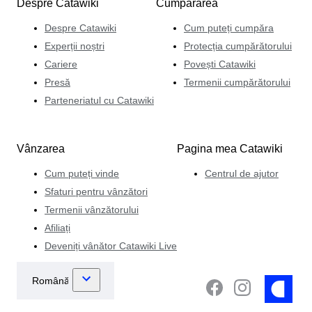
Despre Catawiki
Cumpărarea
Despre Catawiki
Cum puteți cumpăra
Experții noștri
Protecția cumpărătorului
Cariere
Povești Catawiki
Presă
Termenii cumpărătorului
Parteneriatul cu Catawiki
Vânzarea
Pagina mea Catawiki
Cum puteți vinde
Centrul de ajutor
Sfaturi pentru vânzători
Termenii vânzătorului
Afiliați
Deveniți vânător Catawiki Live