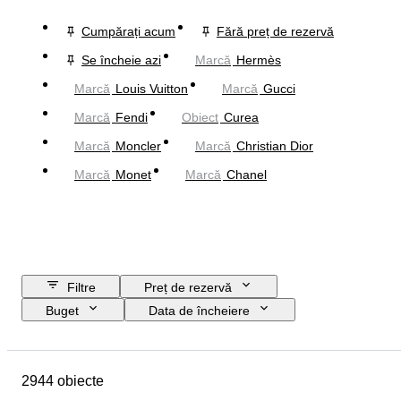
Cumpărați acum
Fără preț de rezervă
Se încheie azi
Marcă
Hermès
Marcă
Louis Vuitton
Marcă
Gucci
Marcă
Fendi
Obiect
Curea
Marcă
Moncler
Marcă
Christian Dior
Marcă
Monet
Marcă
Chanel
Filtre
Preț de rezervă
Buget
Data de încheiere
Locație
Dimensiuni
Marcă
Obiect
Țara de Proveniență
2944 obiecte
Material
Sexul
Stare