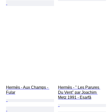
Hermès - Aux Champs - 
Hermès - " Les Parures 
Fular
Du Vent" par Joachim 
Metz 1991 - Eșarfă