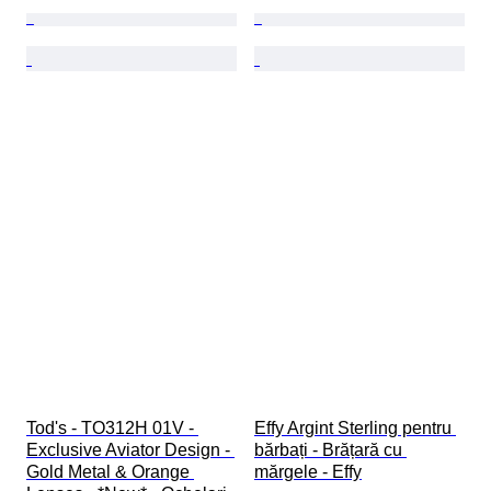
Tod's - TO312H 01V - 
Effy Argint Sterling pentru 
Exclusive Aviator Design - 
bărbați - Brățară cu 
Gold Metal & Orange 
mărgele - Effy