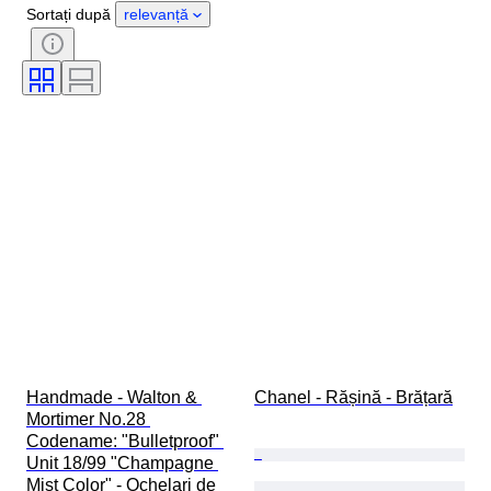
Perioadă
Piatră
Certificare
Sortați după
relevanță
Finețe
Stil
Culoare
Mărimea hainelor
Formă
Mărime articol
Model
Accesorii Incluse
Tip diamant
Size
Eră
Creator
Model
Handmade - Walton & 
Chanel - Rășină - Brățară
Mortimer No.28 
Codename: "Bulletproof" 
Unit 18/99 "Champagne 
Mist Color" - Ochelari de 