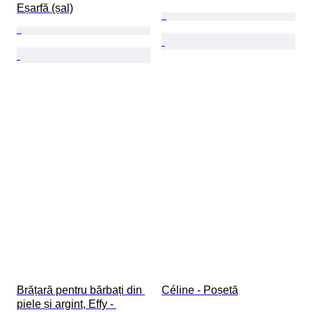
Eșarfă (șal)
Brățară pentru bărbați din 
Céline - Poșetă
piele și argint, Effy - 