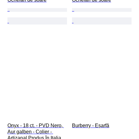
Onyx - 18 ct. - PVD Nero, 
Burberry - Eșarfă
Aur galben - Colier - 
Artizanal Produs în Italia