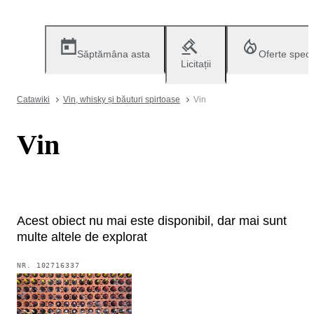
Săptămâna asta
Oferte speci
Licitații
Catawiki
Vin, whisky și băuturi spirtoase
Vin
Vin
Acest obiect nu mai este disponibil, dar mai sunt
multe altele de explorat
NR.
102716337