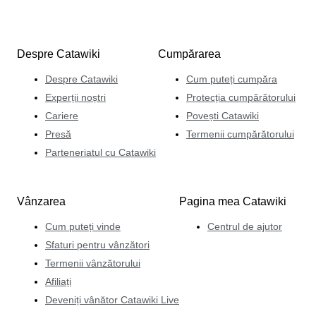
Despre Catawiki
Cumpărarea
Despre Catawiki
Cum puteți cumpăra
Experții noștri
Protecția cumpărătorului
Cariere
Povești Catawiki
Presă
Termenii cumpărătorului
Parteneriatul cu Catawiki
Vânzarea
Pagina mea Catawiki
Cum puteți vinde
Centrul de ajutor
Sfaturi pentru vânzători
Termenii vânzătorului
Afiliați
Deveniți vânător Catawiki Live