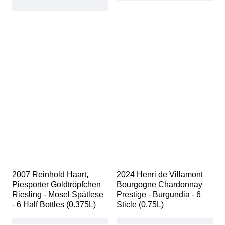
2007 Reinhold Haart, 
2024 Henri de Villamont 
Piesporter Goldtröpfchen 
Bourgogne Chardonnay 
Riesling - Mosel Spätlese 
Prestige - Burgundia - 6 
- 6 Half Bottles (0.375L)
Sticle (0.75L)