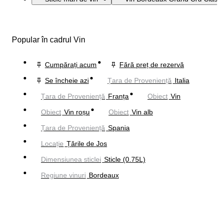
Popular în cadrul Vin
Cumpărați acum
Fără preț de rezervă
Se încheie azi
Țara de Proveniență
Italia
Țara de Proveniență
Franța
Obiect
Vin
Obiect
Vin roșu
Obiect
Vin alb
Țara de Proveniență
Spania
Locație
Țările de Jos
Dimensiunea sticlei
Sticle (0.75L)
Regiune vinuri
Bordeaux