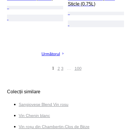
Sticle (0.75L)
Următorul
1
2
3
…
100
Colecții similare
Sangiovese Blend Vin rosu
Vin Chenin blanc
Vin roșu din Chambertin-Clos de Bèze