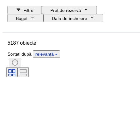
Filtre
Preț de rezervă
Buget
Data de încheiere
Locație
Marcă
Obiect
Țara de Proveniență
5187 obiecte
Dimensiunea sticlei
Material
Stare
Extra
Perioadă
Sortați după
relevanță
Stil
Culoare
Regiune vinuri
Denumirea/ Clasificarea Vinului
Wine Fill Level
Clasificare vin
Soiuri de struguri
Eră