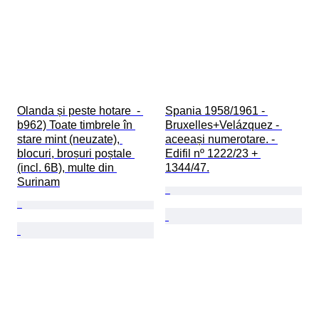
Olanda și peste hotare  - 
Spania 1958/1961 - 
b962) Toate timbrele în 
Bruxelles+Velázquez - 
stare mint (neuzate), 
aceeași numerotare. - 
blocuri, broșuri poștale 
Edifil nº 1222/23 + 
(incl. 6B), multe din 
1344/47.
Surinam