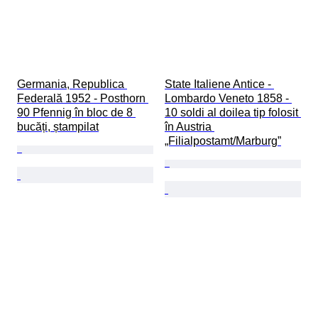
Germania, Republica 
State Italiene Antice - 
Federală 1952 - Posthorn 
Lombardo Veneto 1858 - 
90 Pfennig în bloc de 8 
10 soldi al doilea tip folosit 
bucăți, ștampilat
în Austria 
„Filialpostamt/Marburg”