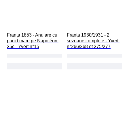
Franța 1853 - Anulare cu 
Franța 1930/1931 - 2 
punct mare pe Napoléon 
sezoane complete - Yvert 
25c - Yvert n°15
n°266/268 et 275/277