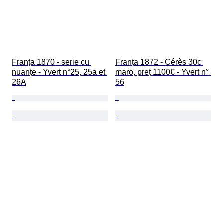
Franța 1870 - serie cu 
Franța 1872 - Cérès 30c 
nuanțe - Yvert n°25, 25a et 
maro, preț 1100€ - Yvert n° 
26A
56