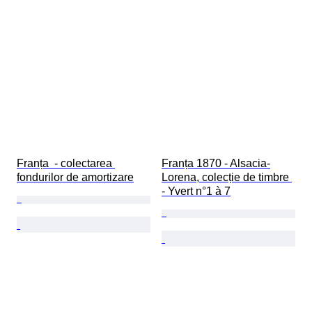
Franța  - colectarea 
Franța 1870 - Alsacia-
fondurilor de amortizare
Lorena, colecție de timbre 
- Yvert n°1 à 7