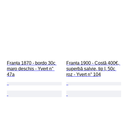
Franța 1870 - bordo 30c 
Franța 1900 - Costă 400€, 
maro deschis - Yvert n° 
superbă salvie, tip I, 50c 
47a
roz - Yvert n° 104