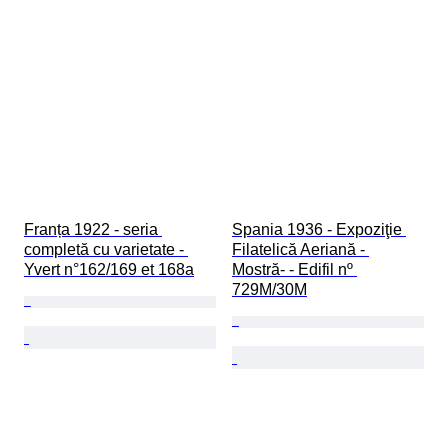
Franța 1922 - seria 
Spania 1936 - Expoziţie 
completă cu varietate - 
Filatelică Aeriană - 
Yvert n°162/169 et 168a
Mostră- - Edifil nº 
729M/30M