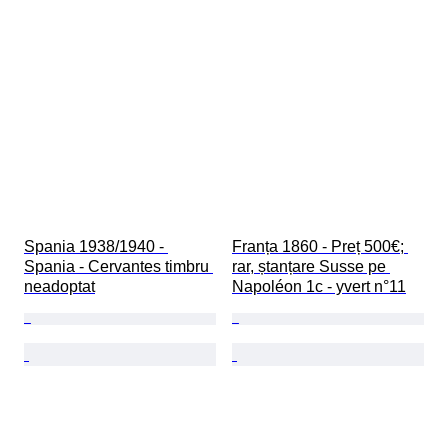
Spania 1938/1940 - 
Franța 1860 - Preț 500€; 
Spania - Cervantes timbru 
rar, ștanțare Susse pe 
neadoptat
Napoléon 1c - yvert n°11