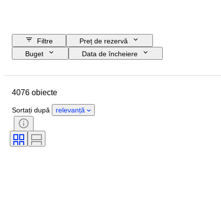
Filtre
Preț de rezervă
Buget
Data de încheiere
Locație
Marcă
Obiect
Țara de Proveniență
Material
4076 obiecte
Sexul
Stare
Perioadă
Certificare
Subiect
Stil
Sortați după
relevanță
Tehnică
Semnătură
Copertă
Ediție
Limbă
Culoare
Vândut de
Artist
Atribuire
Eră