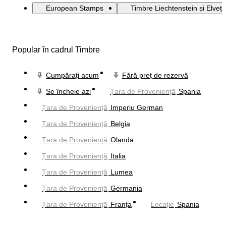
European Stamps
Timbre Liechtenstein și Elveți
Popular în cadrul Timbre
Cumpărați acum
Fără preț de rezervă
Se încheie azi
Țara de Proveniență
Spania
Țara de Proveniență
Imperiu German
Țara de Proveniență
Belgia
Țara de Proveniență
Olanda
Țara de Proveniență
Italia
Țara de Proveniență
Lumea
Țara de Proveniență
Germania
Țara de Proveniență
Franța
Locație
Spania