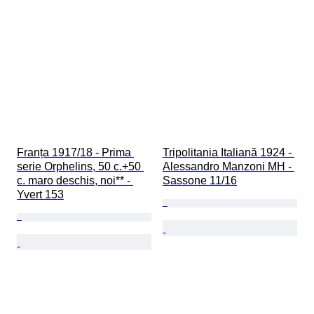
Franța 1917/18 - Prima 
Tripolitania Italiană 1924 - 
serie Orphelins, 50 c.+50 
Alessandro Manzoni MH - 
c. maro deschis, noi** - 
Sassone 11/16
Yvert 153