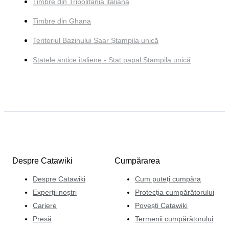
Timbre din Tripolitania italiană
Timbre din Ghana
Teritoriul Bazinului Saar Ștampila unică
Statele antice italiene - Stat papal Ștampila unică
Despre Catawiki
Cumpărarea
Despre Catawiki
Cum puteți cumpăra
Experții noștri
Protecția cumpărătorului
Cariere
Povești Catawiki
Presă
Termenii cumpărătorului