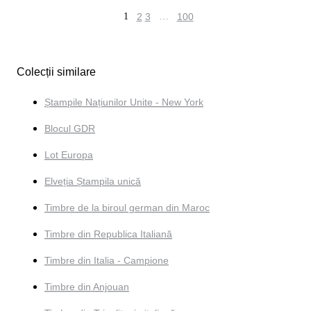
1
2
3
…
100
Colecții similare
Ștampile Națiunilor Unite - New York
Blocul GDR
Lot Europa
Elveția Ștampila unică
Timbre de la biroul german din Maroc
Timbre din Republica Italiană
Timbre din Italia - Campione
Timbre din Anjouan