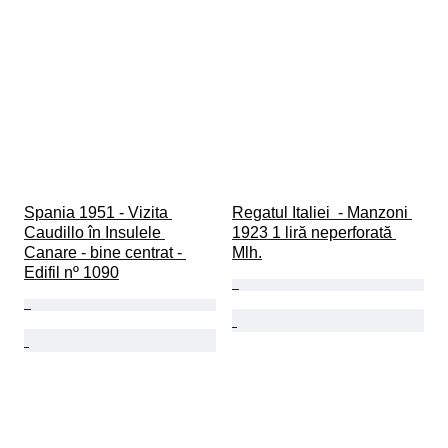
Spania 1951 - Vizita 
Regatul Italiei  - Manzoni 
Caudillo în Insulele 
1923 1 liră neperforată 
Canare - bine centrat - 
Mlh.
Edifil nº 1090