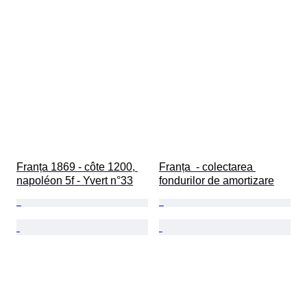
Franța 1869 - côte 1200, 
Franța  - colectarea 
napoléon 5f - Yvert n°33
fondurilor de amortizare