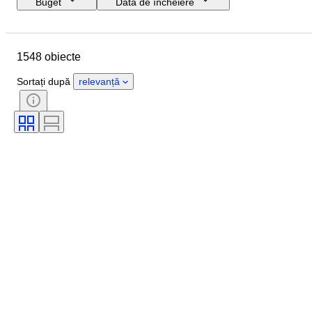
Buget
Data de încheiere
Locație
Mărime
Dimensiuni
Marcă
Obiect
1548 obiecte
Țara de Proveniență
Material
Sexul
Stare
Perioadă
Sortați după
relevanță
Certificare
Subiect
Stil
Semnătură
Culoare
Mișcarea ceasului
Power Reserve
Striking
Tip ceas
Eră
Diametru carcasă
Vândut de
Creator
Proveniență