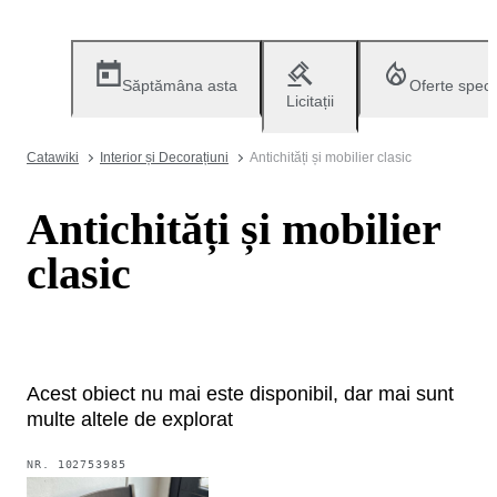
Săptămâna asta
Oferte speci
Licitații
Catawiki
Interior și Decorațiuni
Antichități și mobilier clasic
Antichități și mobilier
clasic
Acest obiect nu mai este disponibil, dar mai sunt
multe altele de explorat
NR.
102753985