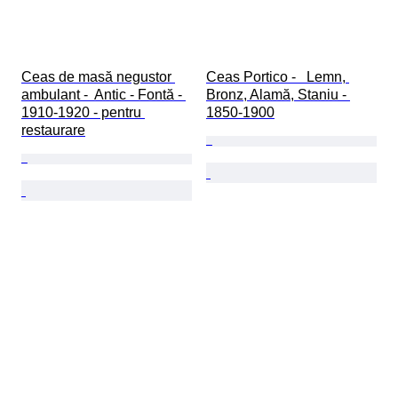
Ceas de masă negustor 
Ceas Portico -   Lemn, 
ambulant -  Antic - Fontă - 
Bronz, Alamă, Staniu - 
1910-1920 - pentru 
1850-1900
restaurare