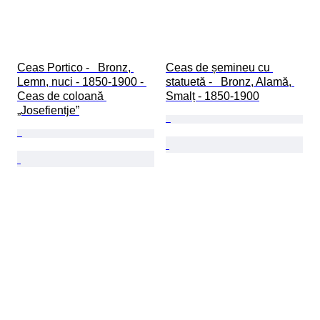
Ceas Portico -   Bronz, 
Ceas de șemineu cu 
Lemn, nuci - 1850-1900 - 
statuetă -   Bronz, Alamă, 
Ceas de coloană 
Smalț - 1850-1900
„Josefientje”