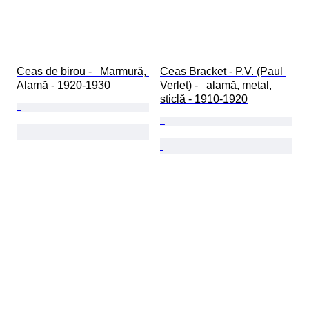
Ceas de birou -   Marmură, 
Ceas Bracket - P.V. (Paul 
Alamă - 1920-1930
Verlet) -   alamă, metal, 
sticlă - 1910-1920