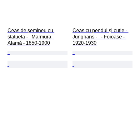
Ceas de șemineu cu 
Ceas cu pendul și cutie - 
statuetă -   Marmură, 
Junghans -   - Foioase - 
Alamă - 1850-1900
1920-1930