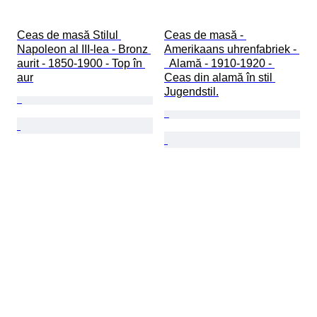
Ceas de masă Stilul 
Ceas de masă - 
Napoleon al III-lea - Bronz 
Amerikaans uhrenfabriek - 
aurit - 1850-1900 - Top în 
  Alamă - 1910-1920 - 
aur
Ceas din alamă în stil 
Jugendstil.