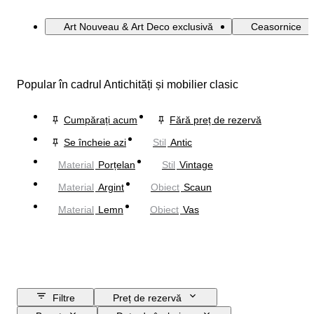
Art Nouveau & Art Deco exclusivă
Ceasornice
Popular în cadrul Antichități și mobilier clasic
Cumpărați acum
Fără preț de rezervă
Se încheie azi
Stil
Antic
Material
Porțelan
Stil
Vintage
Material
Argint
Obiect
Scaun
Material
Lemn
Obiect
Vas
Filtre
Preț de rezervă