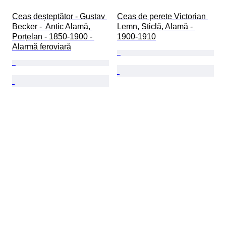
Ceas deșteptător - Gustav 
Ceas de perete Victorian 
Becker -  Antic Alamă, 
Lemn, Sticlă, Alamă - 
Porțelan - 1850-1900 - 
1900-1910
Alarmă feroviară