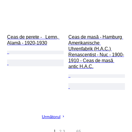
Ceas de perete -   Lemn, 
Ceas de masă - Hamburg 
Alamă - 1920-1930
Amerikanische 
Uhrenfabrik (H.A.C.) 
Renașcentist - Nuc - 1900-
1910 - Ceas de masă 
antic H.A.C.
Următorul
1
2
3
…
65