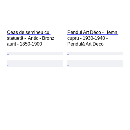
Ceas de șemineu cu 
Pendul Art Déco -   lemn 
statuetă -  Antic - Bronz 
cupru - 1930-1940 - 
aurit - 1850-1900
Pendulă Art Deco