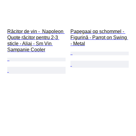
Răcitor de vin -  Napoleon 
Papegaai op schommel - 
Quote răcitor pentru 2-3 
Figurină - Parrot on Swing 
sticle - Aliaj - Sm Vin 
- Metal
Șampanie Cooler