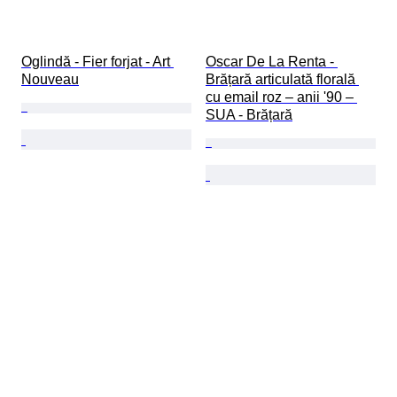
Oglindă - Fier forjat - Art 
Oscar De La Renta - 
Nouveau
Brățară articulată florală 
cu email roz – anii '90 – 
SUA - Brățară