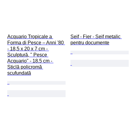
Acquario Tropicale a 
Seif - Fier - Seif metalic 
Forma di Pesce – Anni '80 
pentru documente
- 18,5 x 20 x 7 cm - 
Sculptură, " Pesce 
Acquario" - 18.5 cm - 
Sticlă policromă 
scufundată