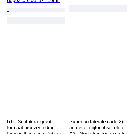
depozitare de lux - Lemn
b.b - Sculptură, groot 
Suporturi laterale cărți (2) - 
formaat bronzen riding 
art deco, mijlocul secolului 
fairy on flying fish - 38 cm - 
XX - Suporturi pentru cărți 