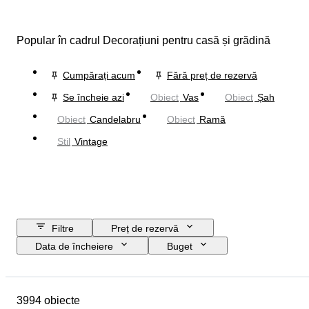
Popular în cadrul Decorațiuni pentru casă și grădină
Cumpărați acum
Fără preț de rezervă
Se încheie azi
Obiect
Vas
Obiect
Șah
Obiect
Candelabru
Obiect
Ramă
Stil
Vintage
Filtre
Preț de rezervă
Data de încheiere
Buget
Locație
Mărime
Dimensiuni
Marcă
Obiect
3994 obiecte
Țara de Proveniență
Material