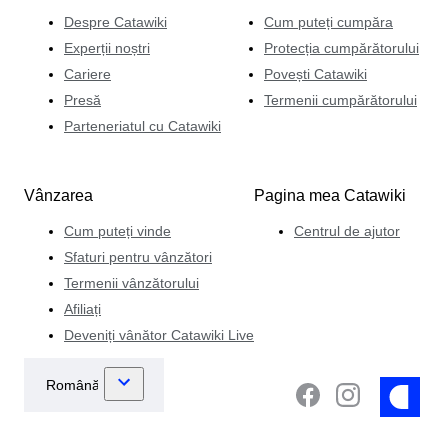
Despre Catawiki
Cum puteți cumpăra
Experții noștri
Protecția cumpărătorului
Cariere
Povești Catawiki
Presă
Termenii cumpărătorului
Parteneriatul cu Catawiki
Vânzarea
Pagina mea Catawiki
Cum puteți vinde
Centrul de ajutor
Sfaturi pentru vânzători
Termenii vânzătorului
Afiliați
Deveniți vânător Catawiki Live