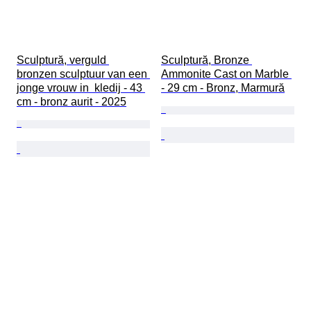
Sculptură, verguld 
Sculptură, Bronze 
bronzen sculptuur van een 
Ammonite Cast on Marble 
jonge vrouw in  kledij - 43 
- 29 cm - Bronz, Marmură
cm - bronz aurit - 2025