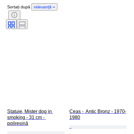
Sexul
Stare
Perioadă
Sortați după
relevanță
Certificare
Stil
Tehnică
Semnătură
Culoare
Mișcarea ceasului
Original/ Replica
Eră
Stilul de creștere
Vândut de
Power Reserve
Striking
Tratament
Specimen
Statuie, Mister dog in 
Ceas -  Antic Bronz - 1970-
smoking - 31 cm - 
1980
poliresină