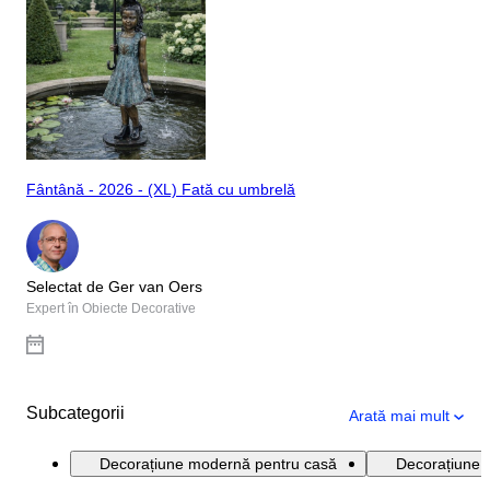
Fântână - 2026 - (XL) Fată cu umbrelă
Selectat de Ger van Oers
Expert în Obiecte Decorative
Subcategorii
Arată mai mult
Decorațiune modernă pentru casă
Decorațiune r