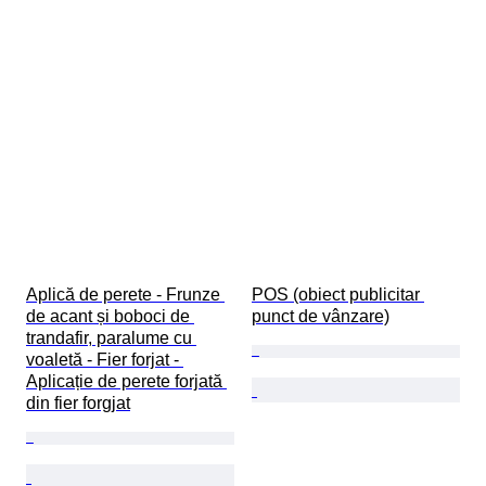
Aplică de perete - Frunze 
POS (obiect publicitar 
de acant și boboci de 
punct de vânzare)
trandafir, paralume cu 
voaletă - Fier forjat - 
Aplicație de perete forjată 
din fier forgjat