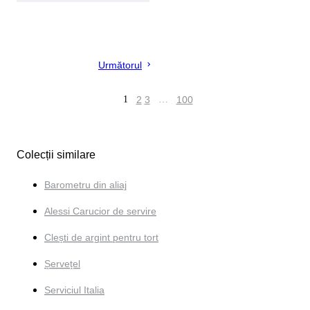
Următorul
1
2
3
…
100
Colecții similare
Barometru din aliaj
Alessi Carucior de servire
Clești de argint pentru tort
Șervețel
Serviciul Italia