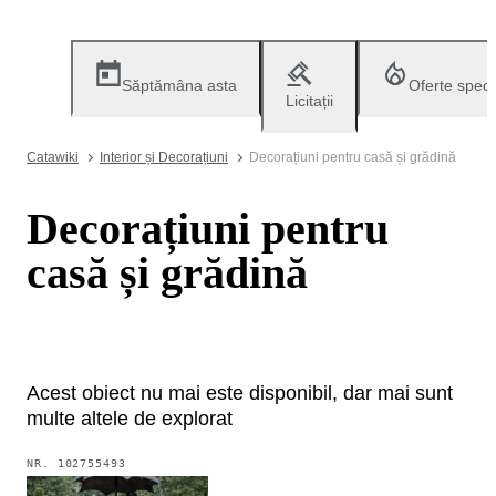
Săptămâna asta
Oferte speci
Licitații
Catawiki
Interior și Decorațiuni
Decorațiuni pentru casă și grădină
Decorațiuni pentru
casă și grădină
Acest obiect nu mai este disponibil, dar mai sunt
multe altele de explorat
NR.
102755493