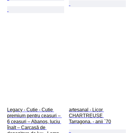
Legacy - Cutie - Cutie 
artesanal - Licor 
premium pentru ceasuri – 
CHARTREUSE 
6 ceasuri – Abanos, luciu 
Tarragona. - anii `70
înalt – Carcasă de 