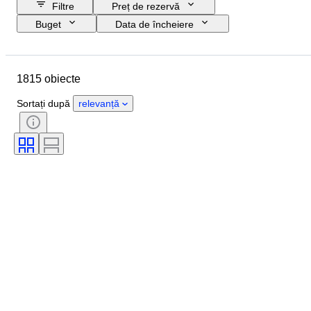
Filtre
Preț de rezervă
Buget
Data de încheiere
Locație
Marcă
Obiect
Țara de Proveniență
Material
1815 obiecte
Stare
Perioadă
Subiect
Stil
Tehnică
Ediție
Sortați după
relevanță
Limbă
Culoare
Montura lentilelor
Tip microscop
Tip Dispozitiv de înregistrare video
Tip binoclu
Tip telescop
Tip cameră video
Film type
Vândut de
Eră
Testat și funcțional