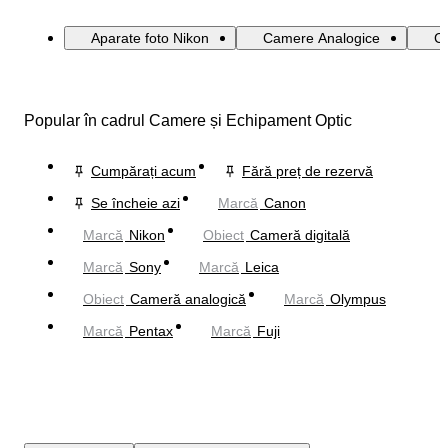
Aparate foto Nikon
Camere Analogice
Ca
Popular în cadrul Camere și Echipament Optic
Cumpărați acum
Fără preț de rezervă
Se încheie azi
Marcă
Canon
Marcă
Nikon
Obiect
Cameră digitală
Marcă
Sony
Marcă
Leica
Obiect
Cameră analogică
Marcă
Olympus
Marcă
Pentax
Marcă
Fuji