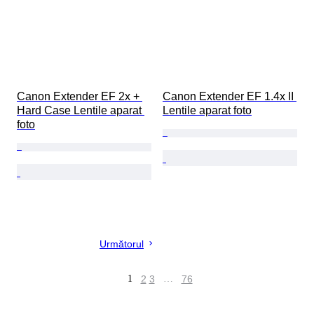
Canon Extender EF 2x + 
Canon Extender EF 1.4x II 
Hard Case Lentile aparat 
Lentile aparat foto
foto
Următorul
1
2
3
…
76