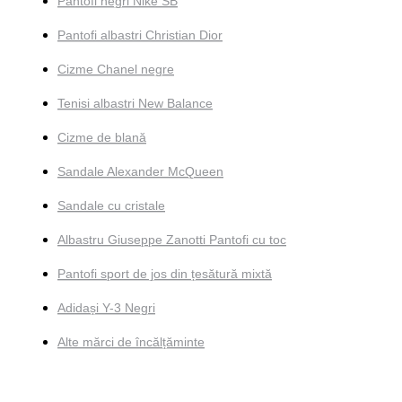
Pantofi negri Nike SB
Pantofi albastri Christian Dior
Cizme Chanel negre
Tenisi albastri New Balance
Cizme de blană
Sandale Alexander McQueen
Sandale cu cristale
Albastru Giuseppe Zanotti Pantofi cu toc
Pantofi sport de jos din țesătură mixtă
Adidași Y-3 Negri
Alte mărci de încălțăminte