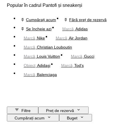
Popular în cadrul Pantofi și sneakerși
Cumpărați acum
Fără preț de rezervă
Se încheie azi
Marcă
Adidas
Marcă
Nike
Marcă
Air Jordan
Marcă
Christian Louboutin
Marcă
Louis Vuitton
Marcă
Gucci
Obiect
Adidaşi
Marcă
Tod's
Marcă
Balenciaga
Filtre
Preț de rezervă
Cumpărați acum
Buget
Data de încheiere
Locație