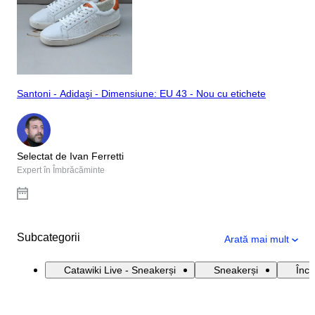
Santoni - Adidaşi - Dimensiune: EU 43 - Nou cu etichete
Selectat de Ivan Ferretti
Expert în Îmbrăcăminte
Subcategorii
Arată mai mult
Catawiki Live - Sneakerși
Sneakerși
Încă