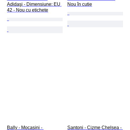
Adidaşi - Dimensiune: EU 
Nou în cutie
42 - Nou cu etichete
Bally - Mocasini - 
Santoni - Cizme Chelsea - 