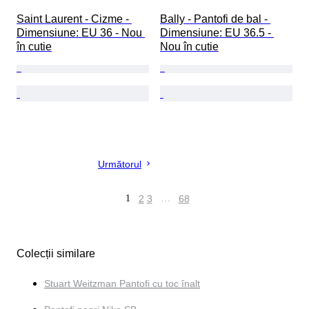
Saint Laurent - Cizme - 
Bally - Pantofi de bal - 
Dimensiune: EU 36 - Nou 
Dimensiune: EU 36.5 - 
în cutie
Nou în cutie
Următorul
1
2
3
…
68
Colecții similare
Stuart Weitzman Pantofi cu toc înalt