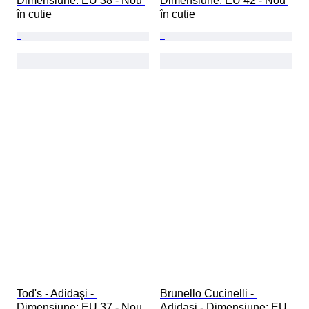
Dimensiune: EU 38 - Nou 
Dimensiune: EU 42 - Nou 
în cutie
în cutie
Tod's - Adidaşi - 
Brunello Cucinelli - 
Dimensiune: EU 37 - Nou 
Adidaşi - Dimensiune: EU 