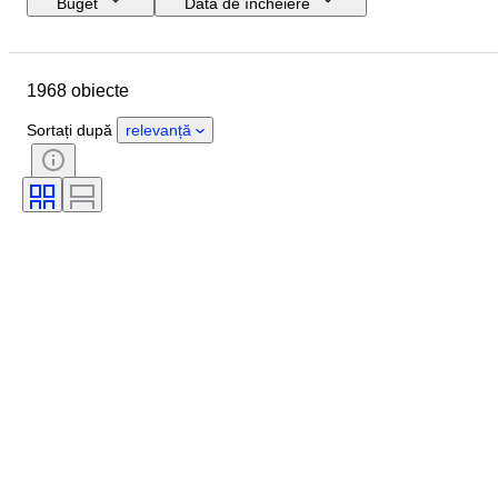
Buget
Data de încheiere
Locație
Mărime
Dimensiuni
Marcă
Obiect
1968 obiecte
Țara de Proveniență
Material
Sexul
Stare
Perioadă
Sortați după
relevanță
Certificare
Subiect
Stil
Semnătură
Culoare
Mișcarea ceasului
Power Reserve
Striking
Tip ceas
Eră
Diametru carcasă
Original/ Replica
Creator
Proveniență