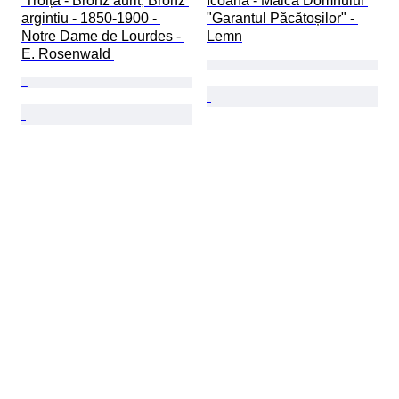
 Troiță - Bronz aurit, Bronz 
Icoană - Maica Domnului 
argintiu - 1850-1900 - 
"Garantul Păcătoșilor" - 
Notre Dame de Lourdes - 
Lemn
E. Rosenwald 