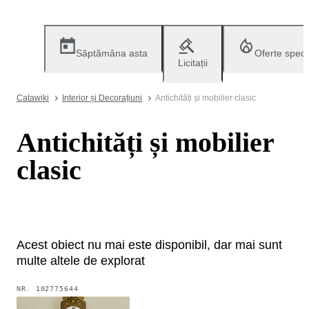
Săptămâna asta
Oferte speci
Licitații
Catawiki
Interior și Decorațiuni
Antichități și mobilier clasic
Antichități și mobilier
clasic
Acest obiect nu mai este disponibil, dar mai sunt
multe altele de explorat
NR.
102775644