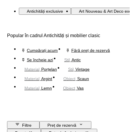
Antichități exclusive
Art Nouveau & Art Deco excl
Popular în cadrul Antichități și mobilier clasic
Cumpărați acum
Fără preț de rezervă
Se încheie azi
Stil
Antic
Material
Porțelan
Stil
Vintage
Material
Argint
Obiect
Scaun
Material
Lemn
Obiect
Vas
Filtre
Preț de rezervă