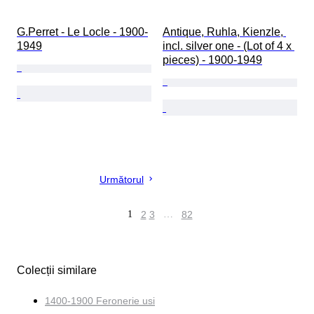
G.Perret - Le Locle - 1900-
Antique, Ruhla, Kienzle, 
1949
incl. silver one - (Lot of 4 x 
pieces) - 1900-1949
Următorul
1
2
3
…
82
Colecții similare
1400-1900 Feronerie usi