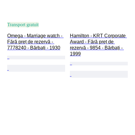
Transport gratuit
Omega - Marriage watch - 
Hamilton - KRT Corporate 
Fără preț de rezervă - 
Award - Fără preț de 
7778240 - Bărbați - 1930
rezervă - 9854 - Bărbați - 
1999