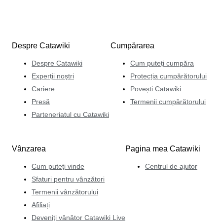
Despre Catawiki
Cumpărarea
Despre Catawiki
Cum puteți cumpăra
Experții noștri
Protecția cumpărătorului
Cariere
Povești Catawiki
Presă
Termenii cumpărătorului
Parteneriatul cu Catawiki
Vânzarea
Pagina mea Catawiki
Cum puteți vinde
Centrul de ajutor
Sfaturi pentru vânzători
Termenii vânzătorului
Afiliați
Deveniți vânător Catawiki Live