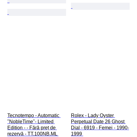
Tecnotempo - Automatic 
Rolex - Lady Oyster 
"NobleTime"- Limited 
Perpetual Date 26 Ghost 
Edition - - Fără preț de 
Dial - 6919 - Femei - 1990-
rezervă - TT.100NB.ML 
1999 