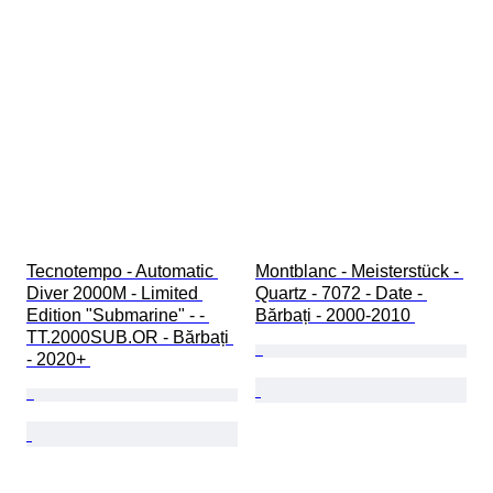
Tecnotempo - Automatic 
Montblanc - Meisterstück - 
Diver 2000M - Limited 
Quartz - 7072 - Date - 
Edition "Submarine" - - 
Bărbați - 2000-2010 
TT.2000SUB.OR - Bărbați 
- 2020+ 