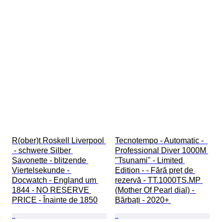
R(ober)t Roskell Liverpool 
Tecnotempo - Automatic -  
 - schwere Silber 
Professional Diver 1000M 
Savonette - blitzende 
"Tsunami" - Limited 
Viertelsekunde - 
Edition - - Fără preț de 
Docwatch - England um 
rezervă - TT.1000TS.MP 
1844 - NO RESERVE 
(Mother Of Pearl dial) - 
PRICE - Înainte de 1850
Bărbați - 2020+ 