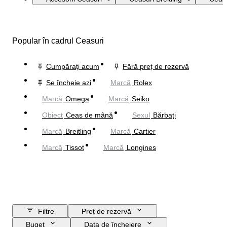
Popular în cadrul Ceasuri
Cumpărați acum
Fără preț de rezervă
Se încheie azi
Marcă
Rolex
Marcă
Omega
Marcă
Seiko
Obiect
Ceas de mână
Sexul
Bărbați
Marcă
Breitling
Marcă
Cartier
Marcă
Tissot
Marcă
Longines
Filtre
Preț de rezervă
Buget
Data de încheiere