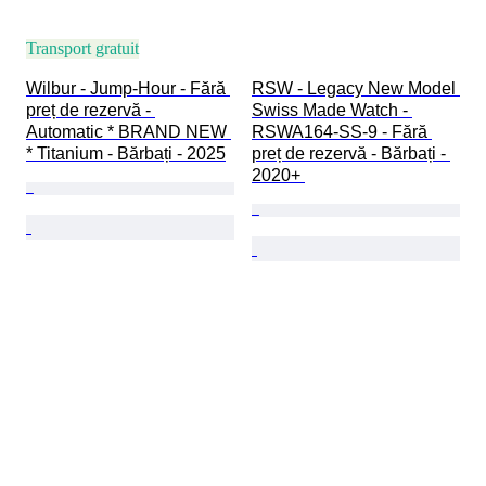
Transport gratuit
Wilbur - Jump-Hour - Fără 
RSW - Legacy New Model 
preț de rezervă - 
Swiss Made Watch - 
Automatic * BRAND NEW 
RSWA164-SS-9 - Fără 
* Titanium - Bărbați - 2025
preț de rezervă - Bărbați - 
2020+ 