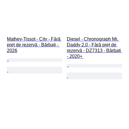
Mathey-Tissot - City - Fără 
Diesel - Chronograph Mr. 
preț de rezervă - Bărbați - 
Daddy 2.0 - Fără preț de 
2026
rezervă - DZ7313 - Bărbați 
- 2020+ 