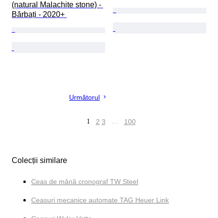
(natural Malachite stone) - 
Bărbați - 2020+ 
Următorul
1
2
3
…
100
Colecții similare
Ceas de mână cronograf TW Steel
Ceasuri mecanice automate TAG Heuer Link