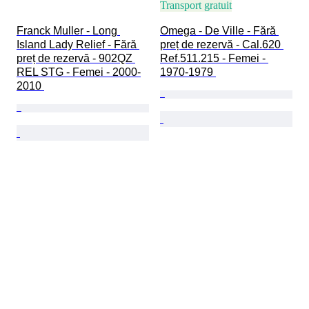
Transport gratuit
Franck Muller - Long 
Omega - De Ville - Fără 
Island Lady Relief - Fără 
preț de rezervă - Cal.620 
preț de rezervă - 902QZ 
Ref.511.215 - Femei - 
REL STG - Femei - 2000-
1970-1979 
2010 