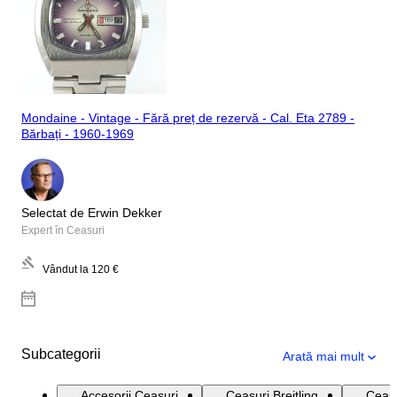
Mondaine - Vintage - Fără preț de rezervă - Cal. Eta 2789 -
Bărbați - 1960-1969
Selectat de Erwin Dekker
Expert în Ceasuri
Vândut la
120 €
Subcategorii
Arată mai mult
Accesorii Ceasuri
Ceasuri Breitling
Ceasu