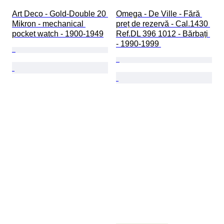
Art Deco - Gold-Double 20 
Omega - De Ville - Fără 
Mikron - mechanical 
preț de rezervă - Cal.1430 
pocket watch - 1900-1949
Ref.DL 396 1012 - Bărbați 
- 1990-1999 