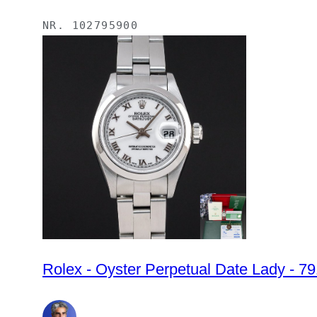
NR.
102795900
Rolex - Oyster Perpetual Date Lady - 7