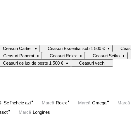
Ceasuri Cartier
Ceasuri Essential sub 1 500 €
Ceas
Ceasuri Panerai
Ceasuri Rolex
Ceasuri Seiko
Ceasuri de lux de peste 1 500 €
Ceasuri vechi
Se încheie azi
Marcă
Rolex
Marcă
Omega
Marcă
ssot
Marcă
Longines