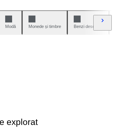
Modă
Monede și timbre
Benzi desenate
Mașini 
de explorat