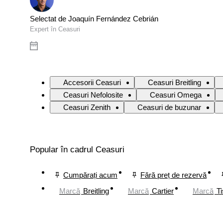
Selectat de Joaquín Fernández Cebrián
Expert în Ceasuri
Accesorii Ceasuri
Ceasuri Breitling
Ceasuri Nefolosite
Ceasuri Omega
Ceasuri Zenith
Ceasuri de buzunar
Popular în cadrul Ceasuri
Cumpărați acum
Fără preț de rezervă
Marcă
Breitling
Marcă
Cartier
Marcă
Ti