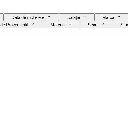
Data de încheiere
Locație
Marcă
 de Proveniență
Material
Sexul
Sta
Culoare
Mișcarea ceasului
Material curea cea
mobilia
Model