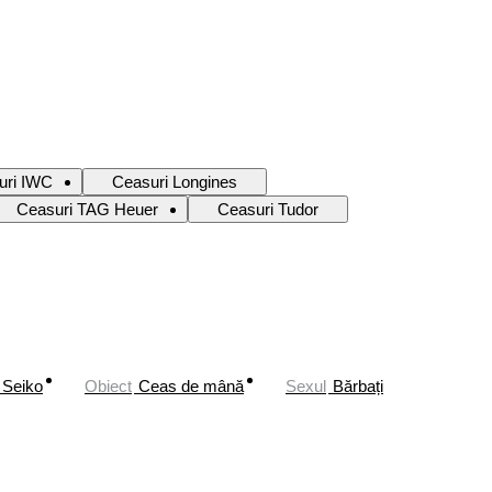
uri IWC
Ceasuri Longines
Ceasuri TAG Heuer
Ceasuri Tudor
Seiko
Obiect
Ceas de mână
Sexul
Bărbați