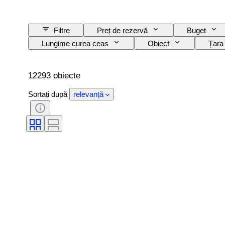
Filtre
Preț de rezervă
Buget
Lungime curea ceas
Obiect
Țara
Subiect
Ediție
Limbă
Striking
Original/ Replica
Tip auto
12293 obiecte
Sortați după
relevanță