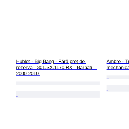
Hublot - Big Bang - Fără preț de 
Ambre - Tr
rezervă - 301.SX.1170.RX - Bărbați - 
mechanica
2000-2010 