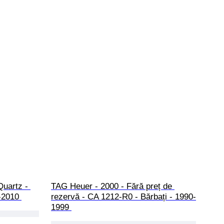
Quartz - 
TAG Heuer - 2000 - Fără preț de 
-2010 
rezervă - CA 1212-R0 - Bărbați - 1990-
1999 