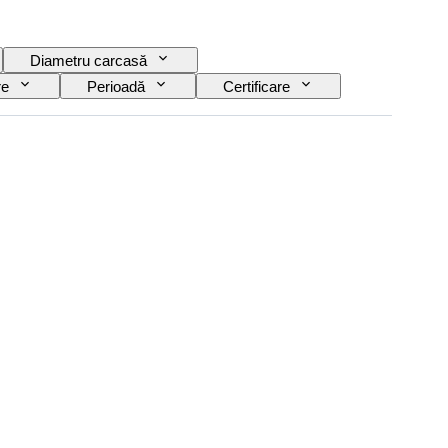
Diametru carcasă
re
Perioadă
Certificare
s
Eră
Power Reserve