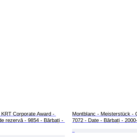
- KRT Corporate Award - 
Montblanc - Meisterstück - 
de rezervă - 9854 - Bărbați - 
7072 - Date - Bărbați - 2000