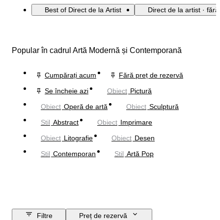
Best of Direct de la Artist
Direct de la artist · făr
Popular în cadrul Artă Modernă și Contemporană
Cumpărați acum
Fără preț de rezervă
Se încheie azi
Obiect
Pictură
Obiect
Operă de artă
Obiect
Sculptură
Stil
Abstract
Obiect
Imprimare
Obiect
Litografie
Obiect
Desen
Stil
Contemporan
Stil
Artă Pop
Filtre
Preț de rezervă