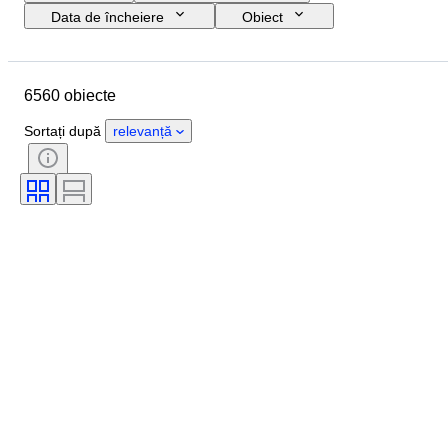
Data de încheiere
Obiect
Buget
Mărime
Stil
Tehnică
Artist
Locație
6560 obiecte
Subiect
Perioadă
Semnătură
Culoare
Sortați după
relevanță
Vândut de
Ediție