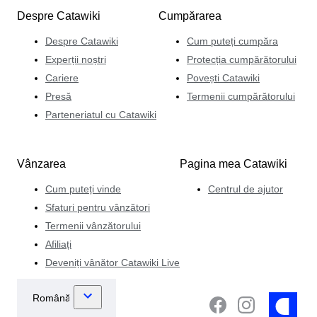
Despre Catawiki
Cumpărarea
Despre Catawiki
Cum puteți cumpăra
Experții noștri
Protecția cumpărătorului
Cariere
Povești Catawiki
Presă
Termenii cumpărătorului
Parteneriatul cu Catawiki
Vânzarea
Pagina mea Catawiki
Cum puteți vinde
Centrul de ajutor
Sfaturi pentru vânzători
Termenii vânzătorului
Afiliați
Deveniți vânător Catawiki Live