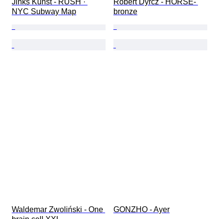
Jinks Kunst - RUSH · 
Robert Dyrcz - HORSE- 
NYC Subway Map
bronze
Waldemar Zwoliński - One 
GONZHO - Ayer