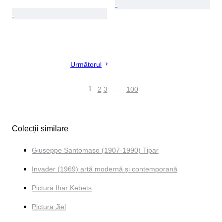
Următorul
1
2
3
…
100
Colecții similare
Giuseppe Santomaso (1907-1990) Tipar
Invader (1969) artă modernă și contemporană
Pictura Ihar Kebets
Pictura Jiel