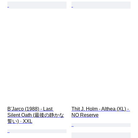
B'Jarco (1988) - Last 
Thit J. Holm - Althea (XL) - 
Silent Oath (最後の静かな
NO Reserve
誓い) · XXL