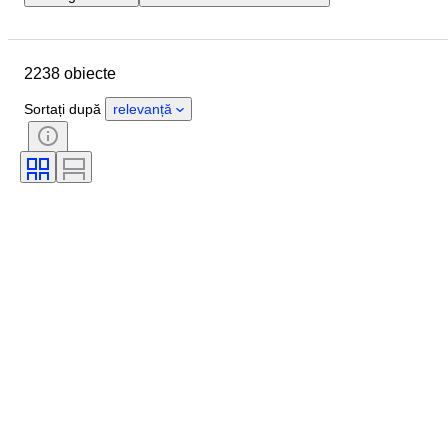
Locație
Marcă
Obiect
Țara de Proveniență
Material
2238 obiecte
Stare
Extra
Perioadă
Subiect
Stil
Copertă
Sortați după
relevanță
Ediție
Limbă
Culoare
Scală
Tip suveniruri sport
Echipă- sportivă
Sport
Tip automobilia
Original/ Replica
Eră