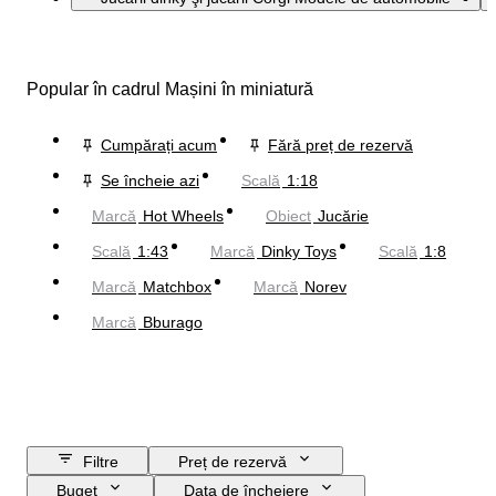
Popular în cadrul Mașini în miniatură
Cumpărați acum
Fără preț de rezervă
Se încheie azi
Scală
1:18
Marcă
Hot Wheels
Obiect
Jucărie
Scală
1:43
Marcă
Dinky Toys
Scală
1:8
Marcă
Matchbox
Marcă
Norev
Marcă
Bburago
Filtre
Preț de rezervă
Buget
Data de încheiere