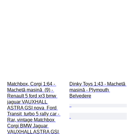
Matchbox, Corgi 1:64 - 
Dinky Toys 1:43 - Machetă 
Machetă mașină  (9) - 
mașină - Plymouth 
Renault 5 ford xr3 bmw 
Belvedere
jaguar VAUXHALL 
ASTRA GSI nova  Ford 
Transit  turbo 5 rally car - 
Rar, vintage Matchbox 
Corgi BMW Jaguar 
VAUXHALL ASTRA GSI 