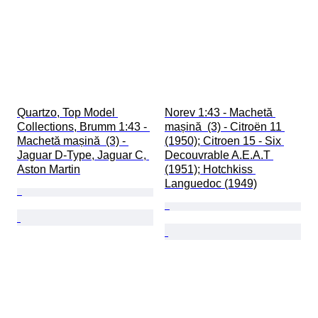
Quartzo, Top Model 
Norev 1:43 - Machetă 
Collections, Brumm 1:43 - 
mașină  (3) - Citroën 11 
Machetă mașină  (3) - 
(1950); Citroen 15 - Six 
Jaguar D-Type, Jaguar C, 
Decouvrable A.E.A.T 
Aston Martin
(1951); Hotchkiss 
Languedoc (1949)