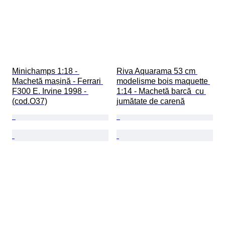
Minichamps 1:18 - 
Riva Aquarama 53 cm 
Machetă mașină - Ferrari 
modelisme bois maquette 
F300 E. Irvine 1998 - 
1:14 - Machetă barcă  cu 
(cod.O37)
jumătate de carenă