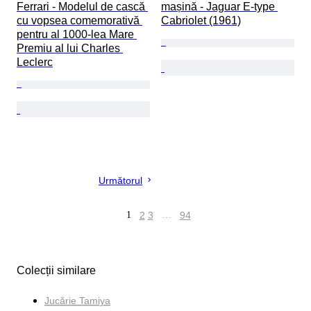
Ferrari - Modelul de cască 
mașină - Jaguar E-type 
cu vopsea comemorativă 
Cabriolet (1961)
pentru al 1000-lea Mare 
Premiu al lui Charles 
Leclerc
Următorul
1
2
3
…
94
Colecții similare
Jucărie Tamiya