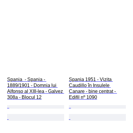
Spania  - Spania - 
Spania 1951 - Vizita 
1889/1901 - Domnia lui 
Caudillo în Insulele 
Alfonso al XIII-lea - Galvez 
Canare - bine centrat - 
308a - Blocul 12
Edifil nº 1090