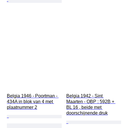
Belgia 1946 - Poortman - 
Belgia 1942 - Sint 
434A in blok van 4 met 
Maarten - OBP : 592B + 
plaatnummer 2
BL 16 , beide met 
doorschijnende druk