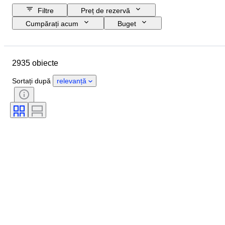
Filtre
Preț de rezervă
Cumpărați acum
Buget
Data de încheiere
Locație
Marcă
Obiect
2935 obiecte
Țara de Proveniență
Stare
Perioadă
Subiect
Stil
Sortați după
relevanță
Tehnică
Semnătură
Ediție
Limbă
Culoare
Artist
Vândut de
Eră