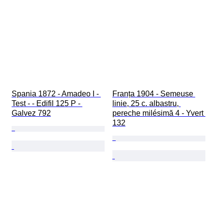
Spania 1872 - Amadeo I - 
Franța 1904 - Semeuse 
Test - - Edifil 125 P - 
linie, 25 c. albastru, 
Galvez 792
pereche milésimă 4 - Yvert 
132