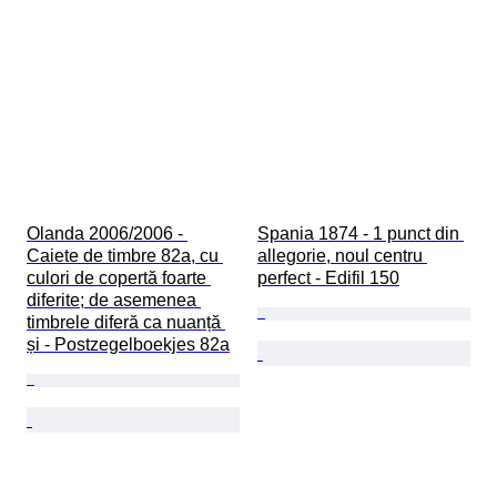
Olanda 2006/2006 - 
Spania 1874 - 1 punct din 
Caiete de timbre 82a, cu 
allegorie, noul centru 
culori de copertă foarte 
perfect - Edifil 150
diferite; de asemenea 
timbrele diferă ca nuanță 
și - Postzegelboekjes 82a