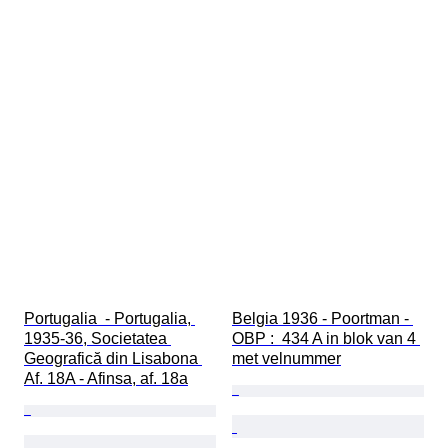
Portugalia  - Portugalia, 
Belgia 1936 - Poortman - 
1935-36, Societatea 
OBP :  434 A in blok van 4 
Geografică din Lisabona 
met velnummer
Af. 18A - Afinsa, af. 18a