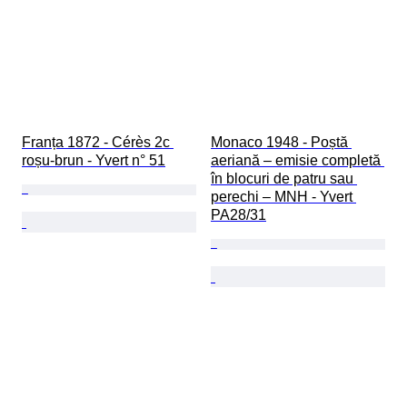
Franța 1872 - Cérès 2c 
Monaco 1948 - Poștă 
roșu-brun - Yvert n° 51
aeriană – emisie completă 
în blocuri de patru sau 
perechi – MNH - Yvert 
PA28/31