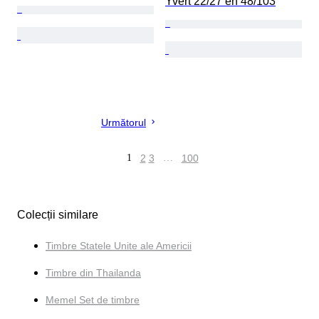
Yvert 22/27 en 48/103
Următorul
1
2
3
…
100
Colecții similare
Timbre Statele Unite ale Americii
Timbre din Thailanda
Memel Set de timbre