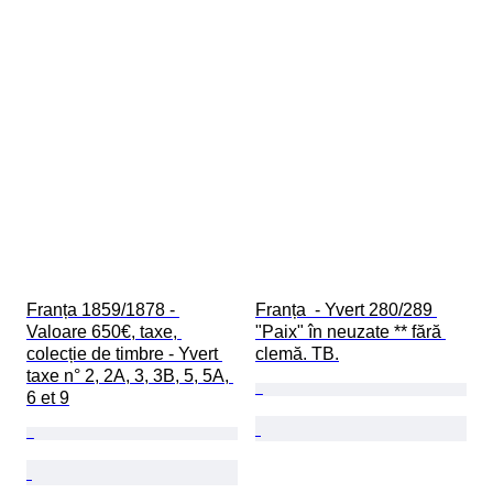
Franța 1859/1878 - 
Franța  - Yvert 280/289 
Valoare 650€, taxe, 
"Paix" în neuzate ** fără 
colecție de timbre - Yvert 
clemă. TB.
taxe n° 2, 2A, 3, 3B, 5, 5A, 
6 et 9