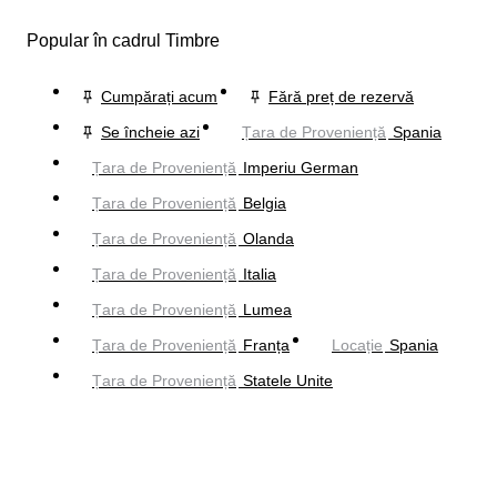
Popular în cadrul Timbre
Cumpărați acum
Fără preț de rezervă
Se încheie azi
Țara de Proveniență
Spania
Țara de Proveniență
Imperiu German
Țara de Proveniență
Belgia
Țara de Proveniență
Olanda
Țara de Proveniență
Italia
Țara de Proveniență
Lumea
Țara de Proveniență
Franța
Locație
Spania
Țara de Proveniență
Statele Unite