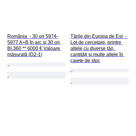
România  - 30 ori 5974-
Țările din Europa de Est  - 
5977 A+B în arc și 30 ori 
Lot de cercetare, printre 
Bl.360 ** 6000 € Valoare 
altele cu diverse țări, 
măsurată (D2-1)
cantități și multe altele în 
caiete de stoc