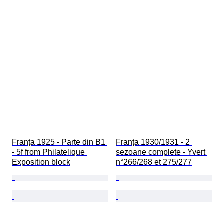
Franța 1925 - Parte din B1 
Franța 1930/1931 - 2 
- 5f from Philatelique 
sezoane complete - Yvert 
Exposition block
n°266/268 et 275/277