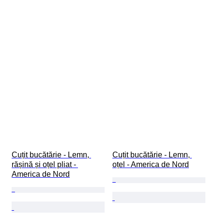
Cuțit bucătărie - Lemn, 
Cuțit bucătărie - Lemn, 
rășină și oțel pliat - 
oțel - America de Nord
America de Nord