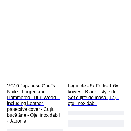
VG10 Japanese Chef's 
Laguiole - 6x Forks & 6x 
Knife - Forged and 
knives - Black - style de - 
Hammered - Burl Wood - 
Set cuțite de masă (12) - 
including Leather 
oțel inoxidabil
protective cover - Cuțit 
bucătărie - Oțel inoxidabil 
- Japonia