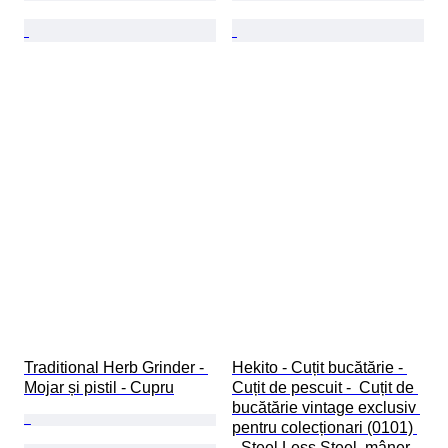
Traditional Herb Grinder - 
Hekito - Cuțit bucătărie - 
Mojar și pistil - Cupru
Cuțit de pescuit -  Cuțit de 
bucătărie vintage exclusiv 
pentru colecționari (0101) 
- Steel Less Steel, mâner 