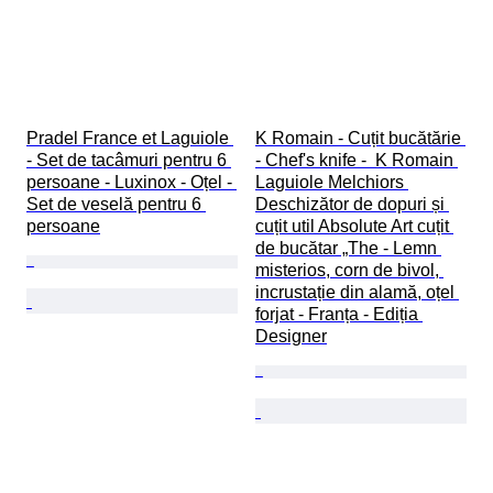
Pradel France et Laguiole 
K Romain - Cuțit bucătărie 
- Set de tacâmuri pentru 6 
- Chef's knife -  K Romain 
persoane - Luxinox - Oțel - 
Laguiole Melchiors 
Set de veselă pentru 6 
Deschizător de dopuri și 
persoane
cuțit util Absolute Art cuțit 
de bucătar „The - Lemn 
misterios, corn de bivol, 
incrustație din alamă, oțel 
forjat - Franța - Ediția 
Designer