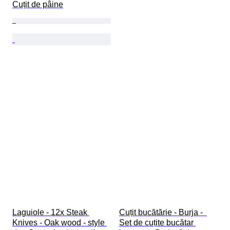
Cuțit de pâine
Laguiole - 12x Steak 
Cuțit bucătărie - Burja -  
Knives - Oak wood - style 
Set de cuțite bucătar 