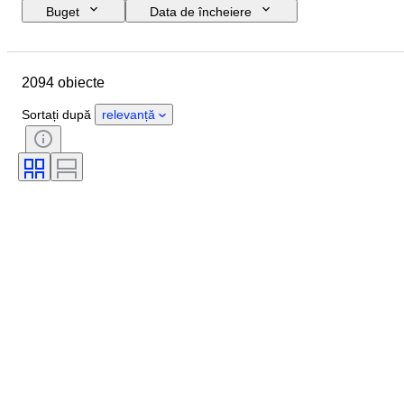
Buget
Data de încheiere
Locație
Marcă
Obiect
Țara de Proveniență
Material
2094 obiecte
Stare
Perioadă
Stil
Semnătură
Culoare
Sortați după
relevanță
Mărimea hainelor
Eră
De tip cuțit de bucătărie
Decor
Artist
Original/ Replica
Vândut de
Creator
Model