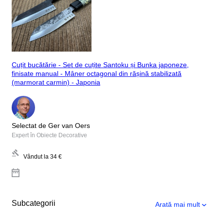
Cuțit bucătărie - Set de cuțite Santoku și Bunka japoneze,
finisate manual - Mâner octagonal din rășină stabilizată
(marmorat carmin) - Japonia
Selectat de Ger van Oers
Expert în Obiecte Decorative
Vândut la
34 €
Subcategorii
Arată mai mult