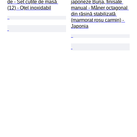
de - Set cuțite de masă 
japoneze Burja, finisate 
(12) - Oțel inoxidabil
manual - Mâner octagonal 
din rășină stabilizată 
(marmorat roșu carmin) - 
Japonia