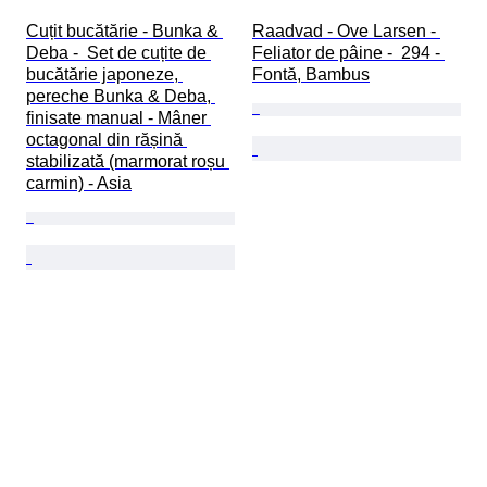
Cuțit bucătărie - Bunka & 
Raadvad - Ove Larsen - 
Deba -  Set de cuțite de 
Feliator de pâine -  294 - 
bucătărie japoneze, 
Fontă, Bambus
pereche Bunka & Deba, 
finisate manual - Mâner 
octagonal din rășină 
stabilizată (marmorat roșu 
carmin) - Asia