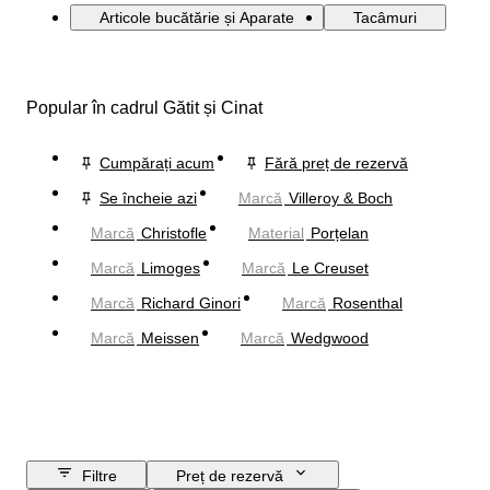
Articole bucătărie și Aparate
Tacâmuri
Popular în cadrul Gătit și Cinat
Cumpărați acum
Fără preț de rezervă
Se încheie azi
Marcă
Villeroy & Boch
Marcă
Christofle
Material
Porțelan
Marcă
Limoges
Marcă
Le Creuset
Marcă
Richard Ginori
Marcă
Rosenthal
Marcă
Meissen
Marcă
Wedgwood
Filtre
Preț de rezervă