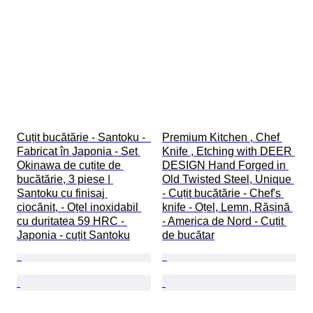
Cuțit bucătărie - Santoku -  
Premium Kitchen , Chef 
Fabricat în Japonia - Set 
Knife , Etching with DEER 
Okinawa de cuțite de 
DESIGN Hand Forged in 
bucătărie, 3 piese | 
Old Twisted Steel, Unique 
Santoku cu finisaj 
- Cuțit bucătărie - Chef's 
ciocănit, - Oțel inoxidabil 
knife - Oțel, Lemn, Rășină 
cu duritatea 59 HRC - 
- America de Nord - Cuțit 
Japonia - cuțit Santoku
de bucătar