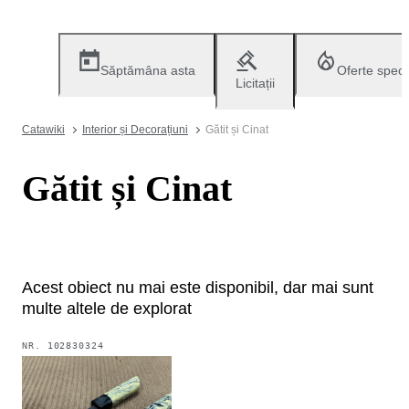
Săptămâna asta
Oferte speci
Licitații
Catawiki
Interior și Decorațiuni
Gătit și Cinat
Gătit și Cinat
Acest obiect nu mai este disponibil, dar mai sunt
multe altele de explorat
NR.
102830324