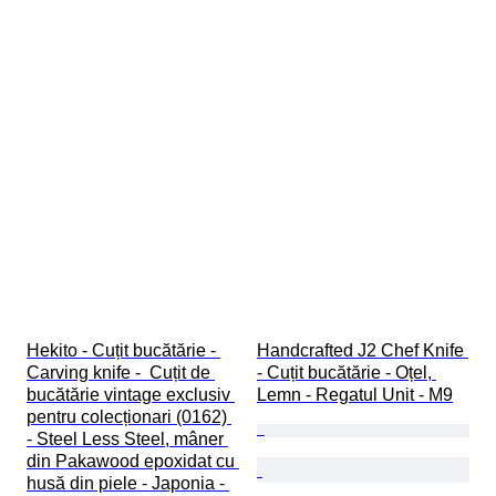
Hekito - Cuțit bucătărie - 
Handcrafted J2 Chef Knife 
Carving knife -  Cuțit de 
- Cuțit bucătărie - Oțel, 
bucătărie vintage exclusiv 
Lemn - Regatul Unit - M9
pentru colecționari (0162) 
- Steel Less Steel, mâner 
din Pakawood epoxidat cu 
husă din piele - Japonia - 