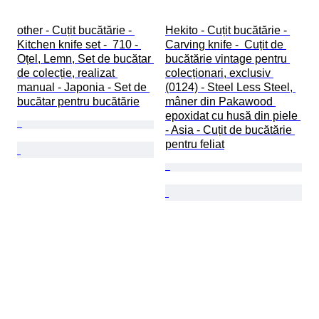
other - Cuțit bucătărie - 
Hekito - Cuțit bucătărie - 
Kitchen knife set -  710 - 
Carving knife -  Cuțit de 
Oțel, Lemn, Set de bucătar 
bucătărie vintage pentru 
de colecție, realizat 
colecționari, exclusiv 
manual - Japonia - Set de 
(0124) - Steel Less Steel, 
bucătar pentru bucătărie
mâner din Pakawood 
epoxidat cu husă din piele 
- Asia - Cuțit de bucătărie 
pentru feliat