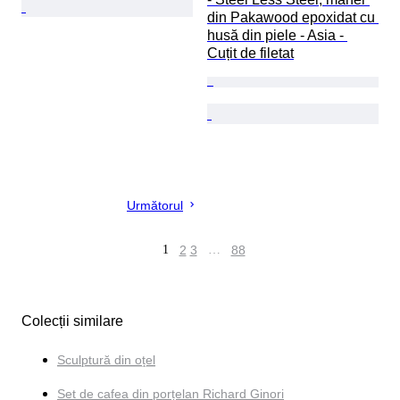
din Pakawood epoxidat cu 
husă din piele - Asia - 
Cuțit de filetat
Următorul
1
2
3
…
88
Colecții similare
Sculptură din oțel
Set de cafea din porțelan Richard Ginori