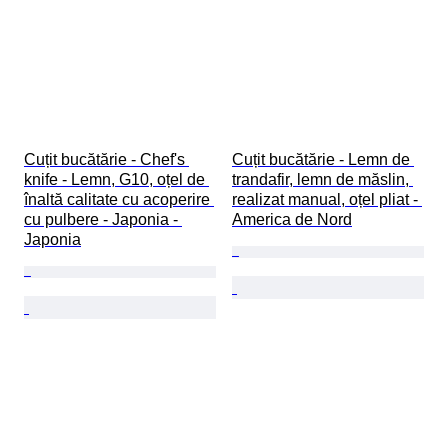
Cuțit bucătărie - Chef's 
Cuțit bucătărie - Lemn de 
knife - Lemn, G10, oțel de 
trandafir, lemn de măslin, 
înaltă calitate cu acoperire 
realizat manual, oțel pliat - 
cu pulbere - Japonia - 
America de Nord
Japonia