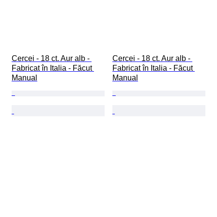
Cercei - 18 ct. Aur alb - 
Cercei - 18 ct. Aur alb - 
Fabricat în Italia - Făcut 
Fabricat în Italia - Făcut 
Manual
Manual