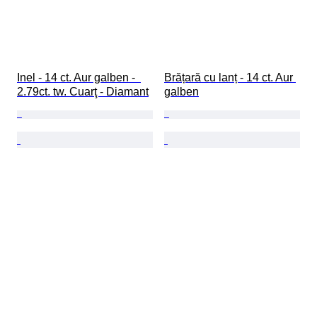
Inel - 14 ct. Aur galben -  
Brățară cu lanț - 14 ct. Aur 
2.79ct. tw. Cuarţ - Diamant
galben