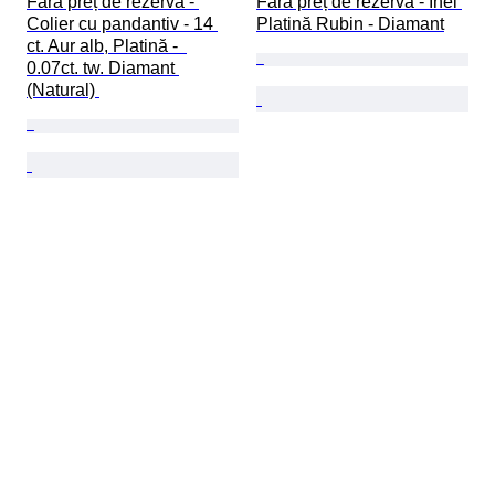
Fără preț de rezervă - 
Fără preț de rezervă - Inel 
Colier cu pandantiv - 14 
Platină Rubin - Diamant
ct. Aur alb, Platină -  
0.07ct. tw. Diamant 
(Natural) 