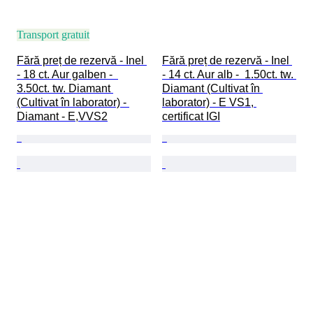
Transport gratuit
Fără preț de rezervă - Inel 
Fără preț de rezervă - Inel 
- 18 ct. Aur galben -  
- 14 ct. Aur alb -  1.50ct. tw. 
3.50ct. tw. Diamant 
Diamant (Cultivat în 
(Cultivat în laborator) - 
laborator) - E VS1, 
Diamant - E,VVS2
certificat IGI