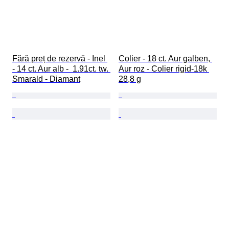
Fără preț de rezervă - Inel 
Colier - 18 ct. Aur galben, 
- 14 ct. Aur alb -  1.91ct. tw. 
Aur roz - Colier rigid-18k 
Smarald - Diamant
28,8 g