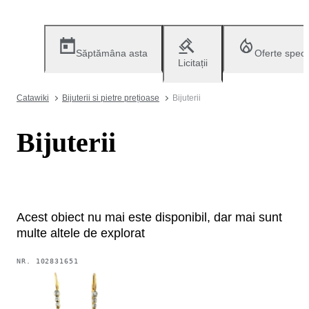
Săptămâna asta
Oferte speci
Licitații
Catawiki
Bijuterii si pietre prețioase
Bijuterii
Bijuterii
Acest obiect nu mai este disponibil, dar mai sunt
multe altele de explorat
NR.
102831651