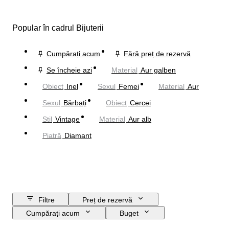
Popular în cadrul Bijuterii
Cumpărați acum
Fără preț de rezervă
Se încheie azi
Material
Aur galben
Obiect
Inel
Sexul
Femei
Material
Aur
Sexul
Bărbați
Obiect
Cercei
Stil
Vintage
Material
Aur alb
Piatră
Diamant
Filtre
Preț de rezervă
Cumpărați acum
Buget
Data de încheiere
Locație