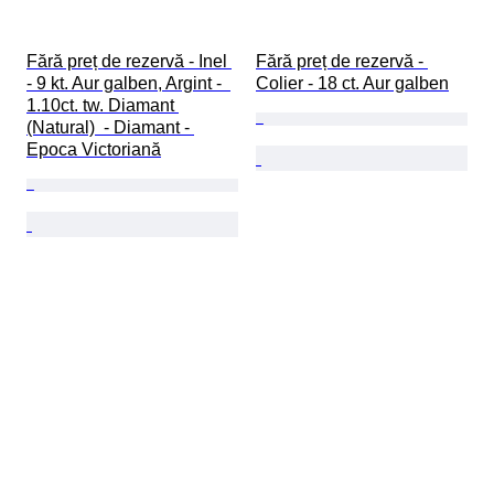
Fără preț de rezervă - Inel 
Fără preț de rezervă - 
- 9 kt. Aur galben, Argint -  
Colier - 18 ct. Aur galben
1.10ct. tw. Diamant 
(Natural)  - Diamant - 
Epoca Victoriană