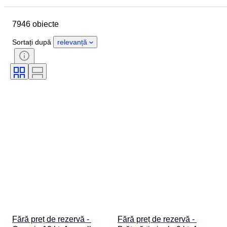
Marcă
Obiect
7946 obiecte
Țara de Proveniență
Material
Sexul
Stare
Piatră
Sortați după
relevanță
Certificare
Finețe
Stil
Formă
Claritate
Gradul culorii
Culoare exactă
Mărime articol
Transparența pietrei
Tratament
Tip diamant
Luciul perlei
Intensitate fantastică a culorii
Ton de culoare fantezist
Eră
Fără preț de rezervă - 
Fără preț de rezervă - 