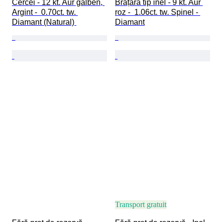
Cercei - 12 kt. Aur galben, 
Brățară tip inel - 9 kt. Aur 
Argint -  0.70ct. tw. 
roz -  1.06ct. tw. Spinel - 
Diamant (Natural) 
Diamant
Transport gratuit