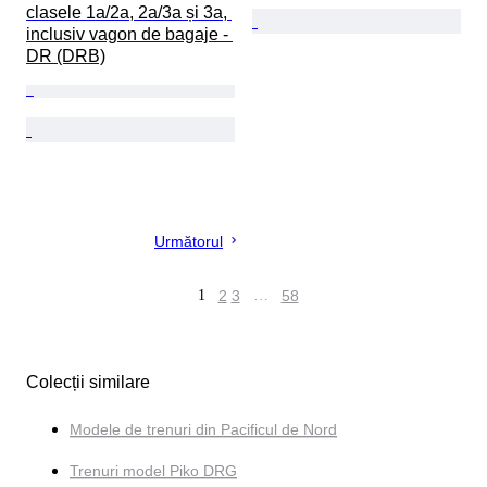
clasele 1a/2a, 2a/3a și 3a, 
inclusiv vagon de bagaje - 
DR (DRB)
Următorul
1
2
3
…
58
Colecții similare
Modele de trenuri din Pacificul de Nord
Trenuri model Piko DRG