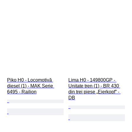
Piko H0 - Locomotivă 
Lima H0 - 149800GP - 
diesel (1) - MAK Serie 
Unitate tren (1) - BR 430 
6495 - Railion
din trei piese „Eierkopf” - 
DB