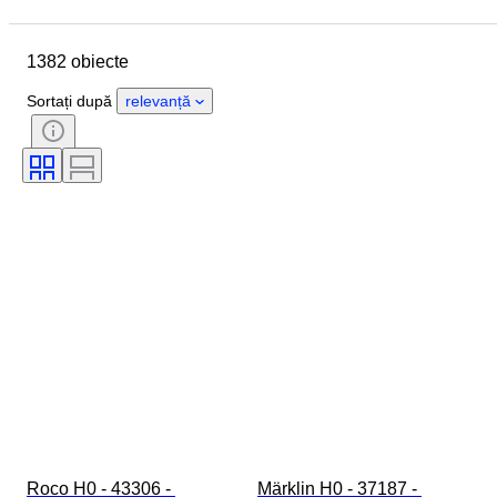
Locație
Marcă
Obiect
Țara de Proveniență
Material
1382 obiecte
Stare
Extra
Perioadă
Culoare
Scală
Control
Sortați după
relevanță
Alimentare electrică
Compania de cale ferată
Eră
Roco H0 - 43306 - 
Märklin H0 - 37187 - 