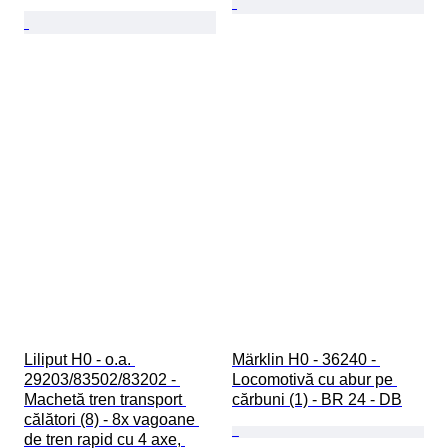
Liliput H0 - o.a. 
Märklin H0 - 36240 - 
29203/83502/83202 - 
Locomotivă cu abur pe 
Machetă tren transport 
cărbuni (1) - BR 24 - DB
călători (8) - 8x vagoane 
de tren rapid cu 4 axe, 