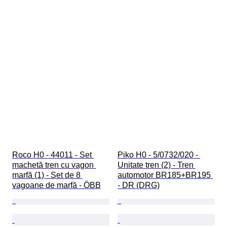
Roco H0 - 44011 - Set 
Piko H0 - 5/0732/020 - 
machetă tren cu vagon 
Unitate tren (2) - Tren 
marfă (1) - Set de 8 
automotor BR185+BR195 
vagoane de marfă - ÖBB
- DR (DRG)