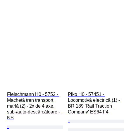
Fleischmann H0 - 5752 - 
Piko H0 - 57451 - 
Machetă tren transport 
Locomotivă electrică (1) - 
marfă (2) - 2x de 4 axe, 
BR 189 'Rail Traction 
sub-/auto-descărcătoare - 
Company' ES64 F4
NS