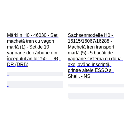
Märklin H0 - 46030 - Set 
Sachsenmodelle H0 - 
machetă tren cu vagon 
16115/16067/16288 - 
marfă (1) - Set de 10 
Machetă tren transport 
vagoane de cărbune din 
marfă (5) - 5 bucăți de 
începutul anilor ’50. - DB, 
vagoane-cisternă cu două 
DR (DRB)
axe, având inscripții, 
printre altele ESSO și 
Shell. - NS