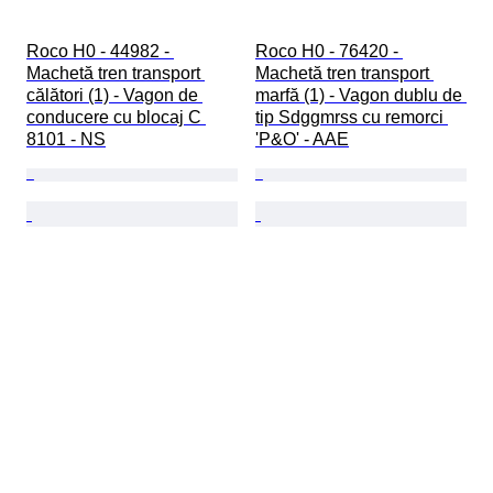
Roco H0 - 44982 - 
Roco H0 - 76420 - 
Machetă tren transport 
Machetă tren transport 
călători (1) - Vagon de 
marfă (1) - Vagon dublu de 
conducere cu blocaj C 
tip Sdggmrss cu remorci 
8101 - NS
'P&O' - AAE