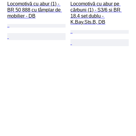
Locomotivă cu abur (1) - 
Locomotivă cu abur pe 
BR 50 888 cu tâmplar de 
cărbuni (1) - S3/6 și BR 
mobilier - DB
18.4 set dublu - 
K.Bay.Sts.B, DB