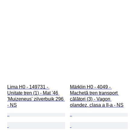
Lima H0 - 149731 - 
Märklin H0 - 4049 - 
Unitate tren (1) - Mat '46 
Machetă tren transport 
'Muizeneus' zilverbuik 296 
călători (3) - Vagon 
- NS
olandez, clasa a II-a - NS