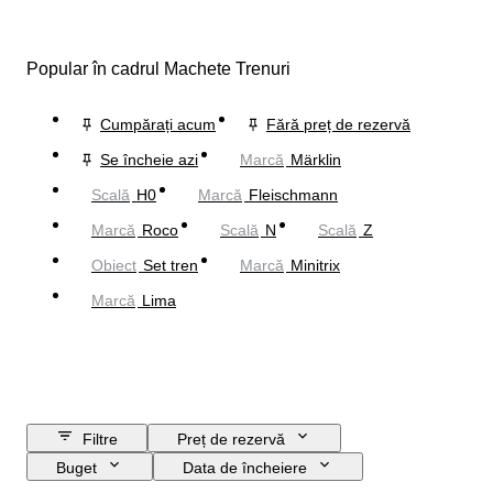
Popular în cadrul Machete Trenuri
Cumpărați acum
Fără preț de rezervă
Se încheie azi
Marcă
Märklin
Scală
H0
Marcă
Fleischmann
Marcă
Roco
Scală
N
Scală
Z
Obiect
Set tren
Marcă
Minitrix
Marcă
Lima
Filtre
Preț de rezervă
Buget
Data de încheiere