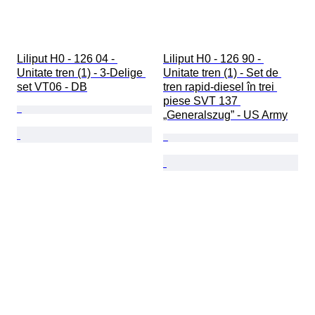
Liliput H0 - 126 04 - 
Liliput H0 - 126 90 - 
Unitate tren (1) - 3-Delige 
Unitate tren (1) - Set de 
set VT06 - DB
tren rapid-diesel în trei 
piese SVT 137 
„Generalszug” - US Army