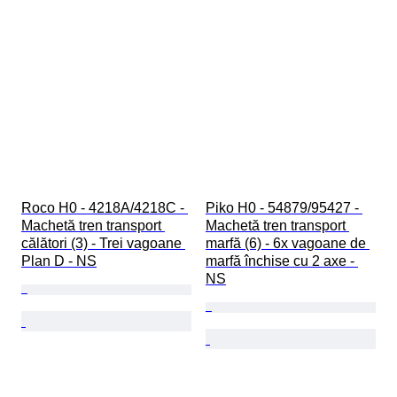
Roco H0 - 4218A/4218C - 
Piko H0 - 54879/95427 - 
Machetă tren transport 
Machetă tren transport 
călători (3) - Trei vagoane 
marfă (6) - 6x vagoane de 
Plan D - NS
marfă închise cu 2 axe - 
NS