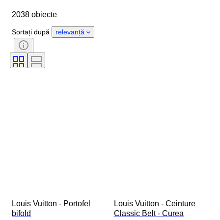
Obiect
Țara de Proveniență
2038 obiecte
Material
Sexul
Stare
Extra
Perioadă
Piatră
Sortați după
relevanță
Certificare
Finețe
Stil
Culoare
Mărimea hainelor
Formă
Size
Tip diamant
Mărime articol
Model
Accesorii Incluse
Eră
Model
Louis Vuitton - Portofel 
Louis Vuitton - Ceinture 
bifold
Classic Belt - Curea