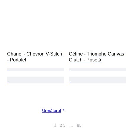
Chanel - Chevron V-Stitch 
Céline - Triomphe Canvas 
- Portofel
Clutch - Poșetă
Următorul
1
2
3
…
85