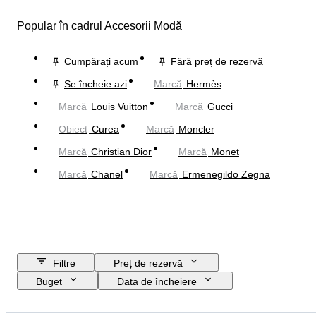
Popular în cadrul Accesorii Modă
Cumpărați acum
Fără preț de rezervă
Se încheie azi
Marcă
Hermès
Marcă
Louis Vuitton
Marcă
Gucci
Obiect
Curea
Marcă
Moncler
Marcă
Christian Dior
Marcă
Monet
Marcă
Chanel
Marcă
Ermenegildo Zegna
Filtre
Preț de rezervă
Buget
Data de încheiere
Locație
Dimensiuni
Marcă