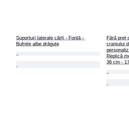
Suporturi laterale cărți - Fontă - 
Fără preț 
Bufnițe albe drăguțe
craniului 
personaliz
Replică mo
36 cm - 1