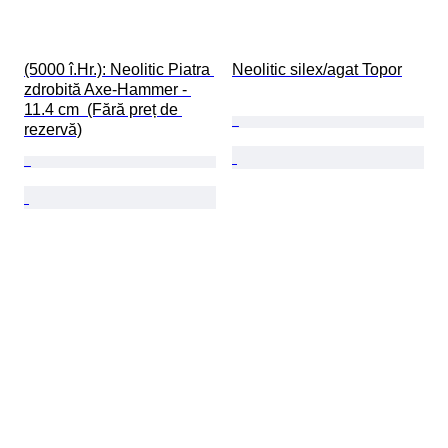
(5000 î.Hr.): Neolitic Piatra 
Neolitic silex/agat Topor
zdrobită Axe-Hammer - 
11.4 cm  (Fără preț de 
rezervă)