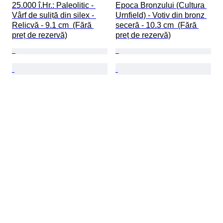
25.000 î.Hr.: Paleolitic - 
Epoca Bronzului (Cultura 
Vârf de suliță din silex - 
Urnfield) - Votiv din bronz 
Relicvă - 9.1 cm  (Fără 
seceră - 10.3 cm  (Fără 
preț de rezervă)
preț de rezervă)