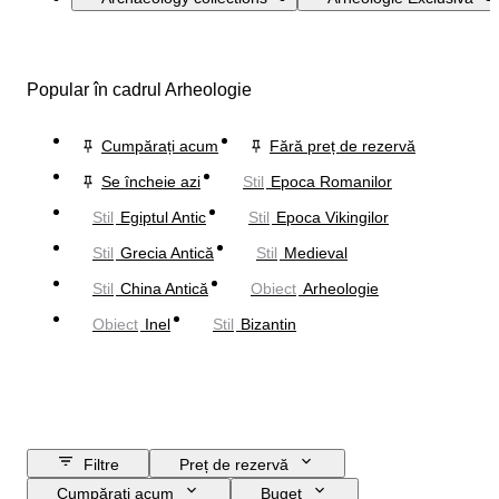
Popular în cadrul Arheologie
Cumpărați acum
Fără preț de rezervă
Se încheie azi
Stil
Epoca Romanilor
Stil
Egiptul Antic
Stil
Epoca Vikingilor
Stil
Grecia Antică
Stil
Medieval
Stil
China Antică
Obiect
Arheologie
Obiect
Inel
Stil
Bizantin
Filtre
Preț de rezervă
Cumpărați acum
Buget