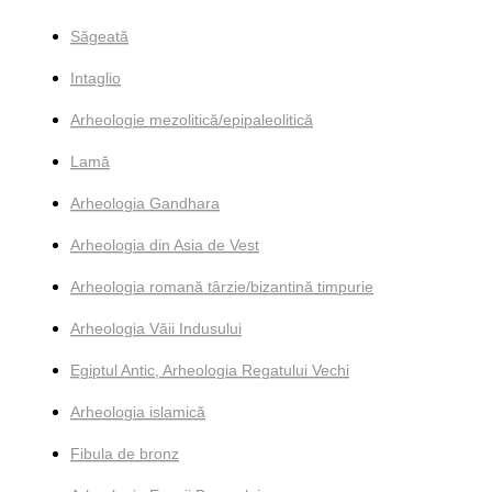
Săgeată
Intaglio
Arheologie mezolitică/epipaleolitică
Lamă
Arheologia Gandhara
Arheologia din Asia de Vest
Arheologia romană târzie/bizantină timpurie
Arheologia Văii Indusului
Egiptul Antic, Arheologia Regatului Vechi
Arheologia islamică
Fibula de bronz