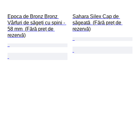
Epoca de Bronz Bronz 
Sahara Silex Cap de 
Vârfuri de săgeți cu spini - 
săgeată  (Fără preț de 
58 mm  (Fără preț de 
rezervă)
rezervă)