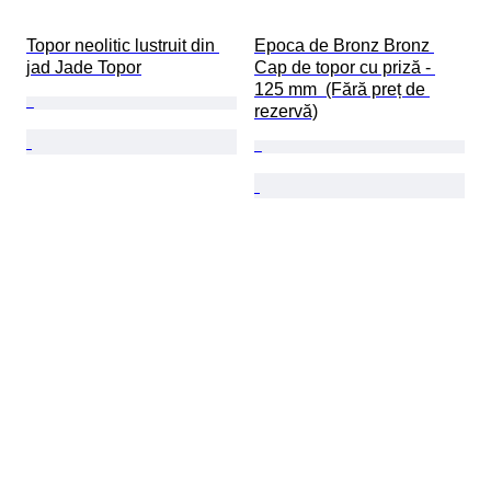
Topor neolitic lustruit din 
Epoca de Bronz Bronz 
jad Jade Topor
Cap de topor cu priză - 
125 mm  (Fără preț de 
rezervă)