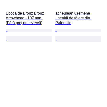
Epoca de Bronz Bronz 
acheulean Cremene 
Arrowhead - 107 mm  
unealtă de tăiere din 
(Fără preț de rezervă)
Paleolitic