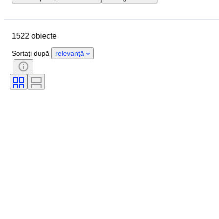
Data de încheiere
Locație
Mărime
Dimensiuni
Obiect
1522 obiecte
Țara de Proveniență
Material
Sexul
Stare
Perioadă
Sortați după
relevanță
Piatră
Certificare
Finețe
Stil
Semnătură
Culoare
Valută
Formă
Tipuri de arheologie
Mărime articol
Cultură
Eră
Artist
Original/ Replica
Proveniență