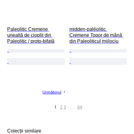
Paleolitic Cremene 
midden-paléolitic 
unealtă de cioplit din 
Cremene Topor de mână 
Paleolitic / proto-bifață
din Paleoliticul mijlociu
Următorul
1
2
3
…
64
Colecții similare