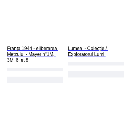
Franța 1944 - eliberarea 
Lumea  - Colecție / 
Metzului - Mayer n°1M, 
Exploratorul Lumii
3M, 6I et 8I