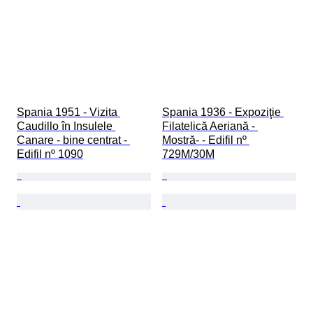
Spania 1951 - Vizita 
Spania 1936 - Expoziţie 
Caudillo în Insulele 
Filatelică Aeriană - 
Canare - bine centrat - 
Mostră- - Edifil nº 
Edifil nº 1090
729M/30M