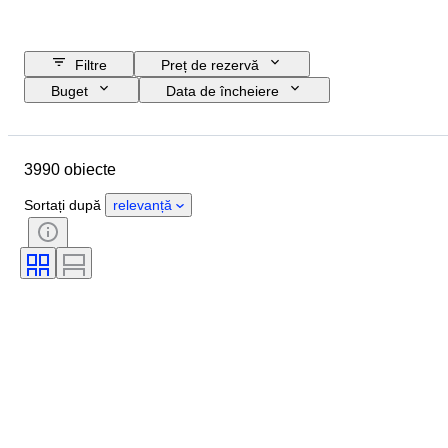
Filtre
Preț de rezervă
Buget
Data de încheiere
Locație
Marcă
Obiect
Țara de Proveniență
Material
3990 obiecte
Sexul
Stare
Perioadă
Certificare
Subiect
Stil
Sortați după
relevanță
Tehnică
Semnătură
Copertă
Ediție
Limbă
Culoare
Vândut de
Artist
Atribuire
Eră