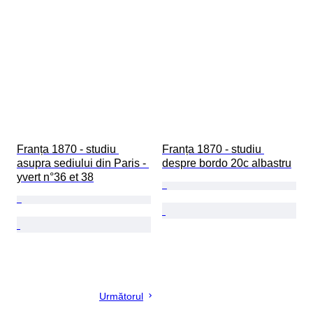
Franța 1870 - studiu 
Franța 1870 - studiu 
asupra sediului din Paris - 
despre bordo 20c albastru
yvert n°36 et 38
Următorul