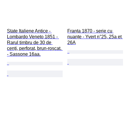
State Italiene Antice - 
Franța 1870 - serie cu 
Lombardo Veneto 1851 - 
nuanțe - Yvert n°25, 25a et 
Rarul timbru de 30 de 
26A
cenți, perforat, brun-roșcat. 
- Sassone 16aa.