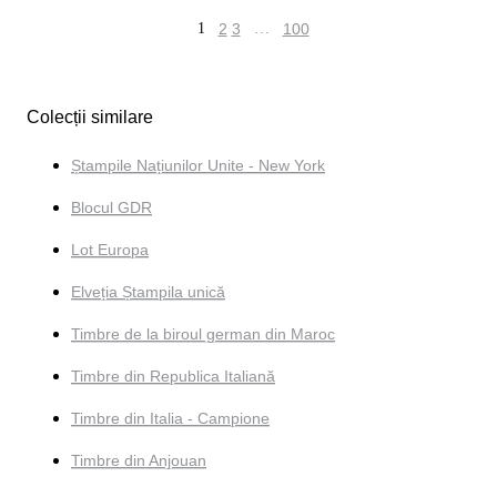
1
2
3
…
100
Colecții similare
Ștampile Națiunilor Unite - New York
Blocul GDR
Lot Europa
Elveția Ștampila unică
Timbre de la biroul german din Maroc
Timbre din Republica Italiană
Timbre din Italia - Campione
Timbre din Anjouan