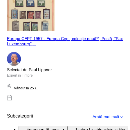
Europa CEPT 1957 - Europa Cept, colecție nouă**, Poștă, "Pax
Luxembourg",...
Selectat de Paul Lippner
Expert în Timbre
Vândut la
25 €
Subcategorii
Arată mai mult
European Stamps
Timbre Liechtenstein și Elveți