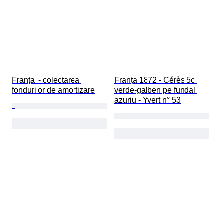
Franța  - colectarea 
Franța 1872 - Cérès 5c 
fondurilor de amortizare
verde-galben pe fundal 
azuriu - Yvert n° 53