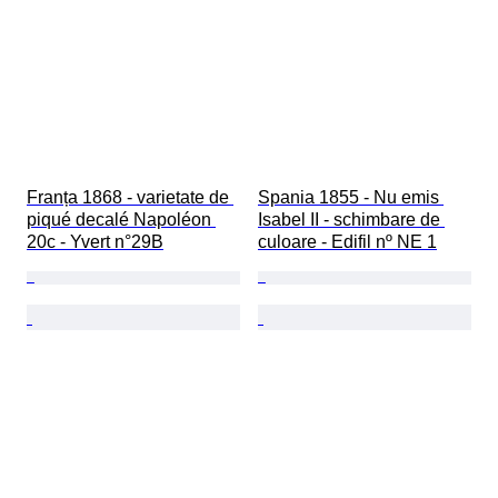
Franța 1868 - varietate de 
Spania 1855 - Nu emis 
piqué decalé Napoléon 
Isabel II - schimbare de 
20c - Yvert n°29B
culoare - Edifil nº NE 1