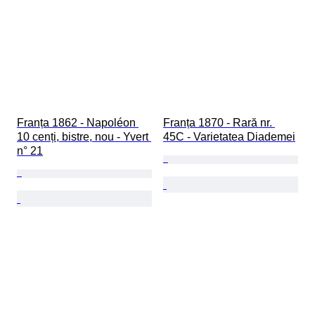
Franța 1862 - Napoléon 
Franța 1870 - Rară nr. 
10 cenți, bistre, nou - Yvert 
45C - Varietatea Diademei
n° 21