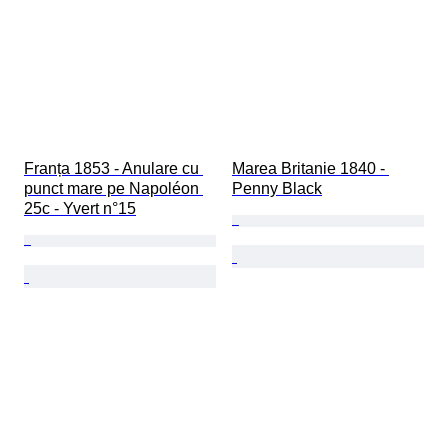
Franța 1853 - Anulare cu 
Marea Britanie 1840 - 
punct mare pe Napoléon 
Penny Black
25c - Yvert n°15