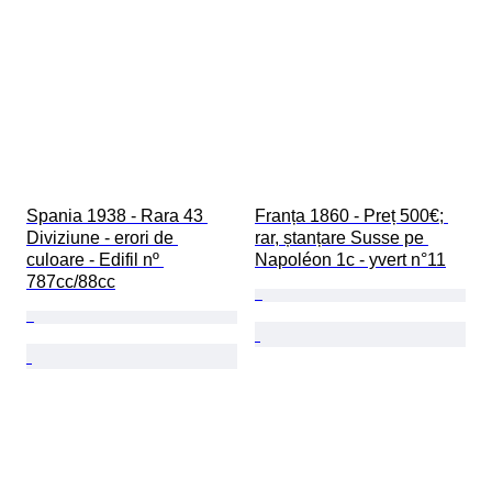
Spania 1938 - Rara 43 
Franța 1860 - Preț 500€; 
Diviziune - erori de 
rar, ștanțare Susse pe 
culoare - Edifil nº 
Napoléon 1c - yvert n°11
787cc/88cc