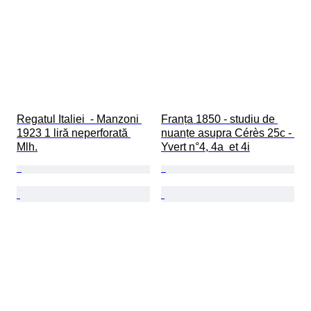
Regatul Italiei  - Manzoni 
Franța 1850 - studiu de 
1923 1 liră neperforată 
nuanțe asupra Cérès 25c - 
Mlh.
Yvert n°4, 4a  et 4i