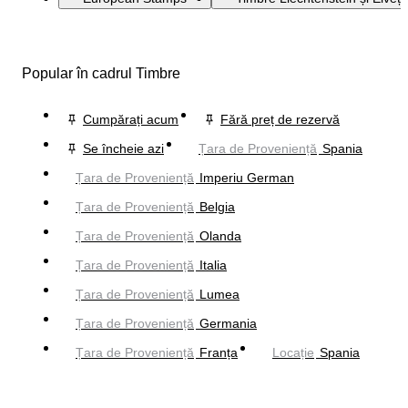
Popular în cadrul Timbre
Cumpărați acum
Fără preț de rezervă
Se încheie azi
Țara de Proveniență
Spania
Țara de Proveniență
Imperiu German
Țara de Proveniență
Belgia
Țara de Proveniență
Olanda
Țara de Proveniență
Italia
Țara de Proveniență
Lumea
Țara de Proveniență
Germania
Țara de Proveniență
Franța
Locație
Spania