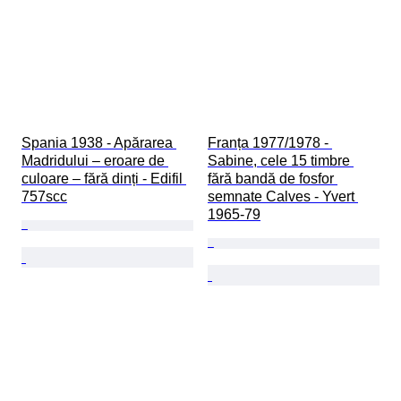
Spania 1938 - Apărarea 
Franța 1977/1978 - 
Madridului – eroare de 
Sabine, cele 15 timbre 
culoare – fără dinți - Edifil 
fără bandă de fosfor 
757scc
semnate Calves - Yvert 
1965-79