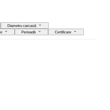
Diametru carcasă
re
Perioadă
Certificare
s
Eră
Power Reserve