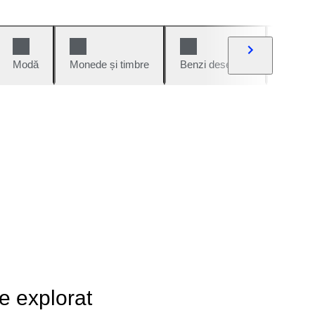
Modă
Monede și timbre
Benzi desenate
Mașini 
de explorat