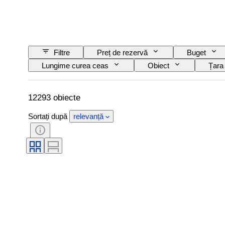
Filtre
Preț de rezervă
Buget
Lungime curea ceas
Obiect
Țara
Subiect
Ediție
Limbă
Striking
Original/ Replica
Tip auto
12293 obiecte
Sortați după
relevanță