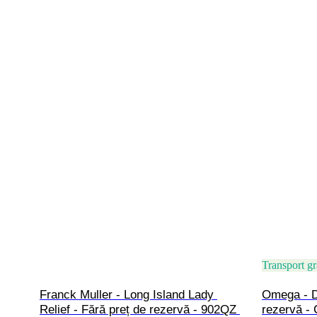
Transport gr
Franck Muller - Long Island Lady 
Omega - De
Relief - Fără preț de rezervă - 902QZ 
rezervă - 