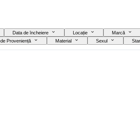
Data de încheiere
Locație
Marcă
 de Proveniență
Material
Sexul
Sta
Culoare
Mișcarea ceasului
Material curea cea
mobilia
Model