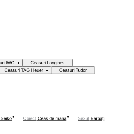
uri IWC
Ceasuri Longines
Ceasuri TAG Heuer
Ceasuri Tudor
Seiko
Obiect
Ceas de mână
Sexul
Bărbați