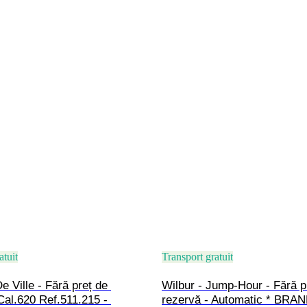
atuit
Transport gratuit
 Ville - Fără preț de 
Wilbur - Jump-Hour - Fără p
Cal.620 Ref.511.215 - 
rezervă - Automatic * BRA