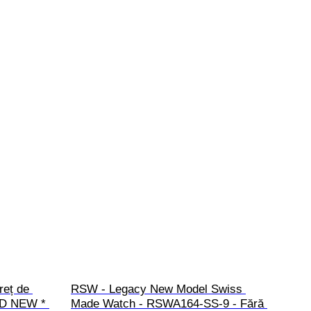
reț de 
RSW - Legacy New Model Swiss 
ND NEW * 
Made Watch - RSWA164-SS-9 - Fără 