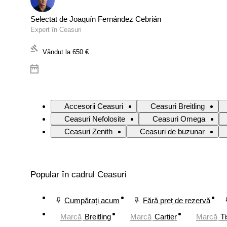
Selectat de Joaquín Fernández Cebrián
Expert în Ceasuri
Vândut la
650 €
Accesorii Ceasuri
Ceasuri Breitling
Ceasuri Nefolosite
Ceasuri Omega
Ceasuri Zenith
Ceasuri de buzunar
Popular în cadrul Ceasuri
Cumpărați acum
Fără preț de rezervă
Marcă
Breitling
Marcă
Cartier
Marcă
Ti