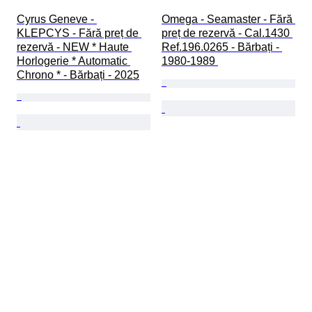
Cyrus Geneve - 
Omega - Seamaster - Fără 
KLEPCYS - Fără preț de 
preț de rezervă - Cal.1430 
rezervă - NEW * Haute 
Ref.196.0265 - Bărbați - 
Horlogerie * Automatic 
1980-1989 
Chrono * - Bărbați - 2025