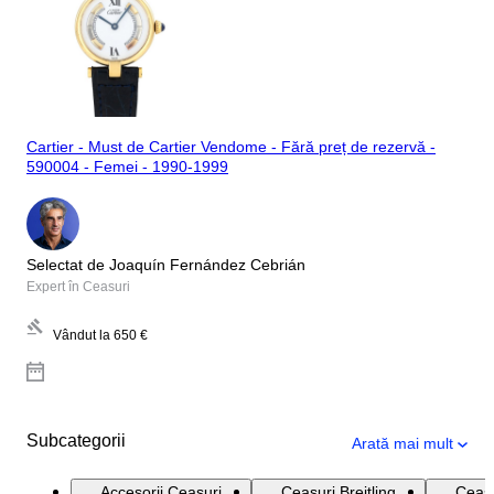
Cartier - Must de Cartier Vendome - Fără preț de rezervă -
590004 - Femei - 1990-1999
Selectat de Joaquín Fernández Cebrián
Expert în Ceasuri
Vândut la
650 €
Subcategorii
Arată mai mult
Accesorii Ceasuri
Ceasuri Breitling
Ceasu