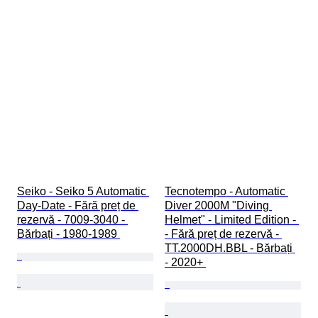
Seiko - Seiko 5 Automatic 
Tecnotempo - Automatic 
Day-Date - Fără preț de 
Diver 2000M "Diving 
rezervă - 7009-3040 - 
Helmet" - Limited Edition - 
Bărbați - 1980-1989 
- Fără preț de rezervă - 
TT.2000DH.BBL - Bărbați 
- 2020+ 