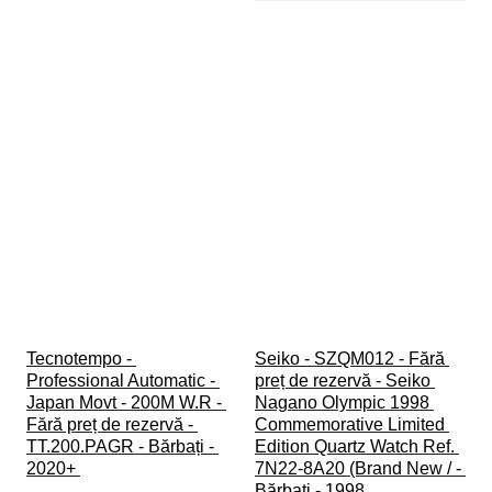
Tecnotempo - 
Seiko - SZQM012 - Fără 
Professional Automatic - 
preț de rezervă - Seiko 
Japan Movt - 200M W.R - 
Nagano Olympic 1998 
Fără preț de rezervă - 
Commemorative Limited 
TT.200.PAGR - Bărbați - 
Edition Quartz Watch Ref. 
2020+ 
7N22-8A20 (Brand New / - 
Bărbați - 1998