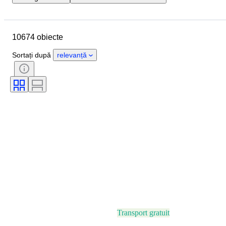
Locație
Marcă
Diametru carcasă
Lungime curea ceas
10674 obiecte
Obiect
Țara de Proveniență
Material
Sexul
Stare
Sortați după
relevanță
Perioadă
Certificare
Subiect
Ediție
Limbă
Culoare
Mișcarea ceasului
Material curea ceas
Eră
Power Reserve
Striking
Original/ Replica
Tip automobilia
Model
Transport gratuit