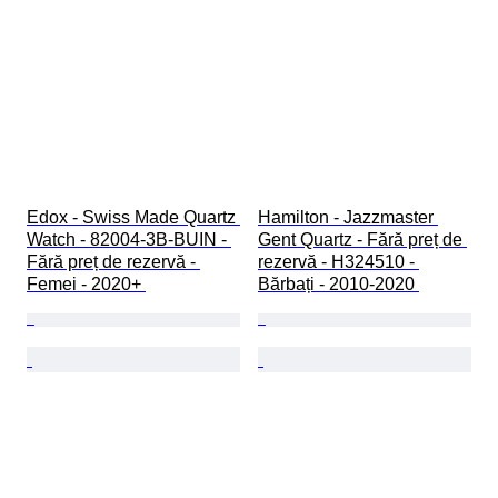
Edox - Swiss Made Quartz 
Hamilton - Jazzmaster 
Watch - 82004-3B-BUIN - 
Gent Quartz - Fără preț de 
Fără preț de rezervă - 
rezervă - H324510 - 
Femei - 2020+ 
Bărbați - 2010-2020 