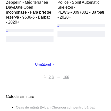
Zeppelin - Méditerranée 
Police - Spirit Automatic 
Day/Date Open 
Skeleton - 
moonphase - Fără preț de 
PEWGR0097801 - Bărbați 
rezervă - 9636-5 - Bărbați 
- 2020+ 
- 2020+ 
Următorul
1
2
3
…
100
Colecții similare
Ceas de mână Bvlgari Chronograph pentru bărbați