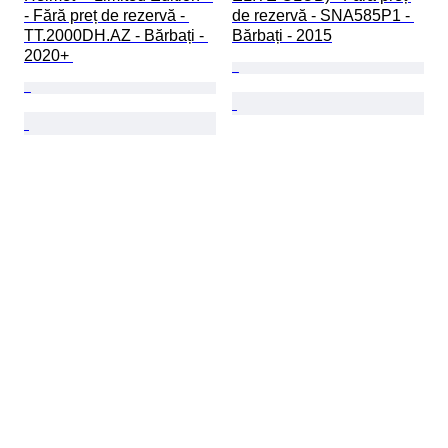
- Fără preț de rezervă - 
de rezervă - SNA585P1 - 
TT.2000DH.AZ - Bărbați - 
Bărbați - 2015
2020+ 