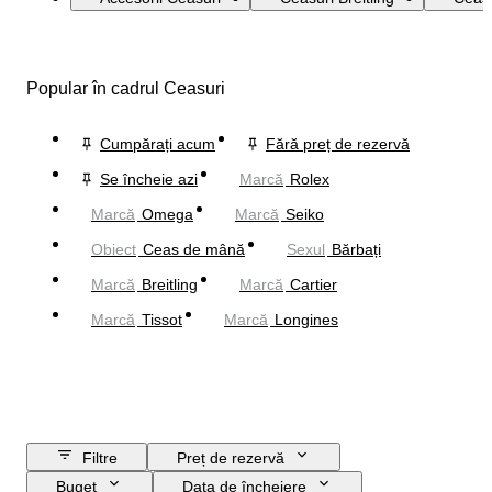
Popular în cadrul Ceasuri
Cumpărați acum
Fără preț de rezervă
Se încheie azi
Marcă
Rolex
Marcă
Omega
Marcă
Seiko
Obiect
Ceas de mână
Sexul
Bărbați
Marcă
Breitling
Marcă
Cartier
Marcă
Tissot
Marcă
Longines
Filtre
Preț de rezervă
Buget
Data de încheiere