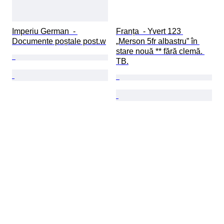
Imperiu German  - 
Franța  - Yvert 123 
Documente poștale post.w
„Merson 5fr albastru” în 
stare nouă ** fără clemă. 
TB.