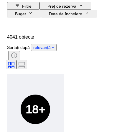
Filtre
Preț de rezervă
Buget
Data de încheiere
Locație
Marcă
Obiect
Țara de Proveniență
Material
4041 obiecte
Sexul
Stare
Perioadă
Certificare
Subiect
Stil
Sortați după
relevanță
Tehnică
Semnătură
Copertă
Ediție
Limbă
Culoare
Vândut de
Artist
Atribuire
Eră
18+