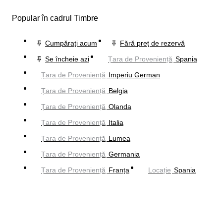
Popular în cadrul Timbre
Cumpărați acum
Fără preț de rezervă
Se încheie azi
Țara de Proveniență
Spania
Țara de Proveniență
Imperiu German
Țara de Proveniență
Belgia
Țara de Proveniență
Olanda
Țara de Proveniență
Italia
Țara de Proveniență
Lumea
Țara de Proveniență
Germania
Țara de Proveniență
Franța
Locație
Spania