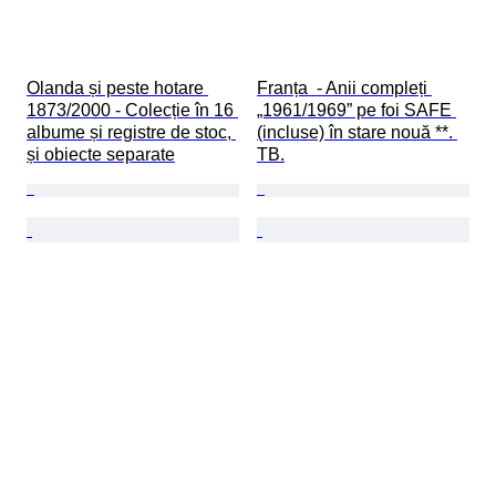
Olanda și peste hotare 
Franța  - Anii compleți 
1873/2000 - Colecție în 16 
„1961/1969” pe foi SAFE 
albume și registre de stoc, 
(incluse) în stare nouă **. 
și obiecte separate
TB.