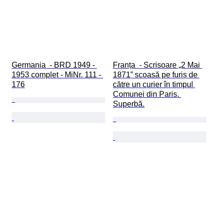
Germania  - BRD 1949 - 
Franța  - Scrisoare „2 Mai 
1953 complet - MiNr. 111 - 
1871” scoasă pe furiș de 
176
către un curier în timpul 
Comunei din Paris. 
Superbă.