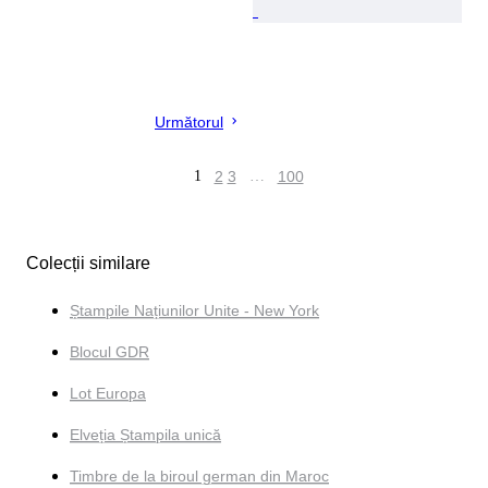
Următorul
1
2
3
…
100
Colecții similare
Ștampile Națiunilor Unite - New York
Blocul GDR
Lot Europa
Elveția Ștampila unică
Timbre de la biroul german din Maroc