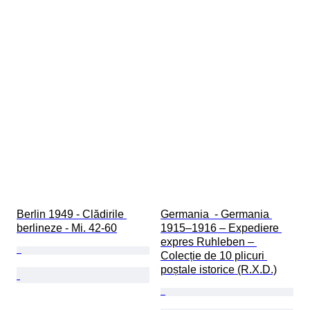
Berlin 1949 - Clădirile 
Germania  - Germania 
berlineze - Mi. 42-60
1915–1916 – Expediere 
expres Ruhleben – 
Colecție de 10 plicuri 
poștale istorice (R.X.D.)