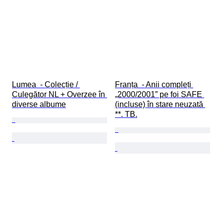
Lumea  - Colecție / 
Franța  - Anii compleți 
Culegător NL + Overzee în 
„2000/2001” pe foi SAFE 
diverse albume
(incluse) în stare neuzată 
**. TB.