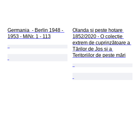
Germania  - Berlin 1948 - 
Olanda și peste hotare 
1953 - MiNr. 1 - 113
1852/2020 - O colecție 
extrem de cuprinzătoare a 
Țărilor de Jos și a 
Teritoriilor de peste mări