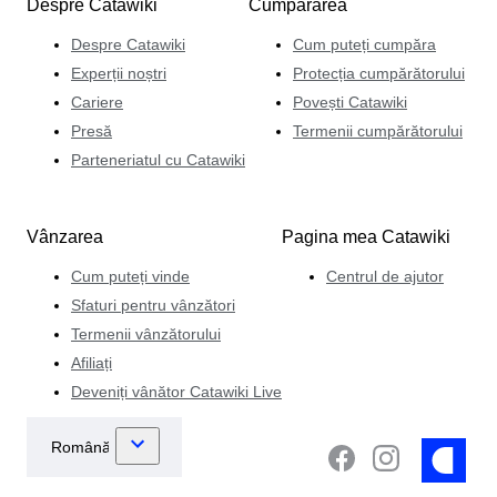
Despre Catawiki
Cumpărarea
Despre Catawiki
Cum puteți cumpăra
Experții noștri
Protecția cumpărătorului
Cariere
Povești Catawiki
Presă
Termenii cumpărătorului
Parteneriatul cu Catawiki
Vânzarea
Pagina mea Catawiki
Cum puteți vinde
Centrul de ajutor
Sfaturi pentru vânzători
Termenii vânzătorului
Afiliați
Deveniți vânător Catawiki Live