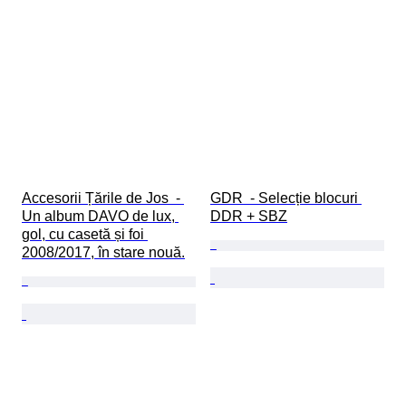
Accesorii Țările de Jos  - 
GDR  - Selecție blocuri 
Un album DAVO de lux, 
DDR + SBZ
gol, cu casetă și foi 
2008/2017, în stare nouă.