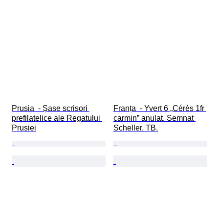
Prusia  - Șase scrisori 
Franța  - Yvert 6 „Cérès 1fr 
prefilatelice ale Regatului 
carmin” anulat. Semnat 
Prusiei
Scheller. TB.