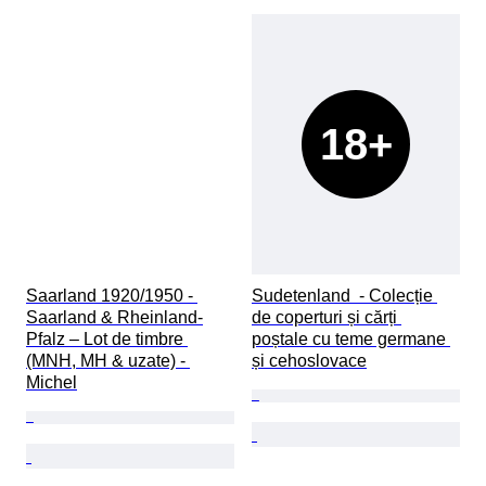
18+
Saarland 1920/1950 - 
Sudetenland  - Colecție 
Saarland & Rheinland-
de coperturi și cărți 
Pfalz – Lot de timbre 
poștale cu teme germane 
(MNH, MH & uzate) - 
și cehoslovace
Michel