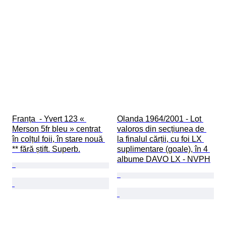
Franța  - Yvert 123 « 
Olanda 1964/2001 - Lot 
Merson 5fr bleu » centrat 
valoros din secțiunea de 
în colțul foii, în stare nouă 
la finalul cărții, cu foi LX 
** fără știft. Superb.
suplimentare (goale), în 4 
albume DAVO LX - NVPH