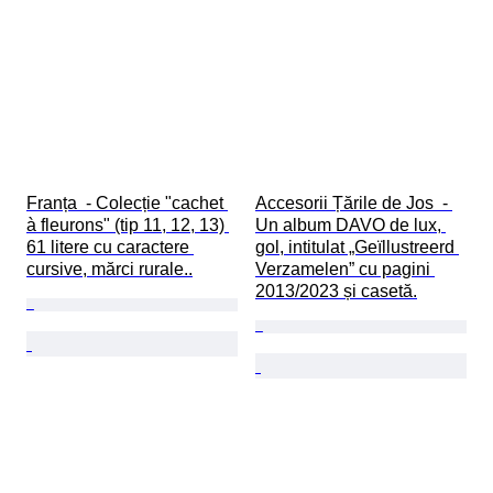
Franța  - Colecție "cachet 
Accesorii Țările de Jos  - 
à fleurons" (tip 11, 12, 13) 
Un album DAVO de lux, 
61 litere cu caractere 
gol, intitulat „Geïllustreerd 
cursive, mărci rurale..
Verzamelen” cu pagini 
2013/2023 și casetă.