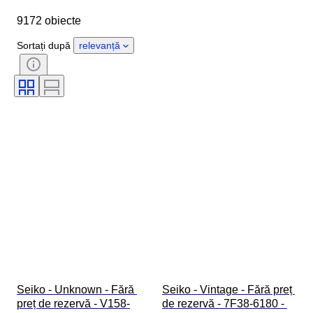
Diametru carcasă
Lungime curea ceas
9172 obiecte
Obiect
Țara de Proveniență
Material
Sexul
Stare
Sortați după
relevanță
Extra
Perioadă
Certificare
Copertă
Culoare
Mișcarea ceasului
Material curea ceas
Eră
Power Reserve
Striking
Original/ Replica
Tip automobilia
Tip ceas
Model
Seiko - Unknown - Fără 
Seiko - Vintage - Fără preț 
preț de rezervă - V158-
de rezervă - 7F38-6180 - 