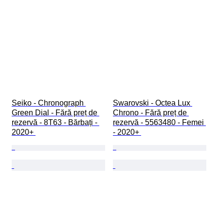
Seiko - Chronograph 
Swarovski - Octea Lux 
Green Dial - Fără preț de 
Chrono - Fără preț de 
rezervă - 8T63 - Bărbați - 
rezervă - 5563480 - Femei 
2020+ 
- 2020+ 