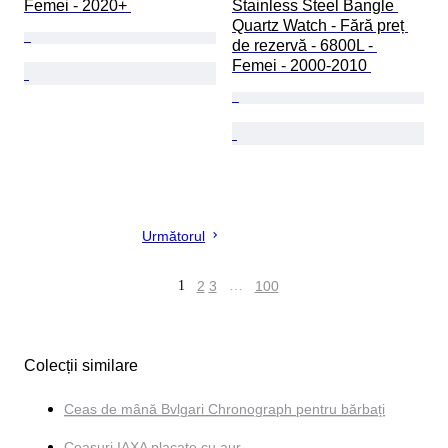
Femei - 2020+ 
Stainless Steel Bangle 
Quartz Watch - Fără preț 
de rezervă - 6800L - 
Femei - 2000-2010 
Următorul
1
2
3
…
100
Colecții similare
Ceas de mână Bvlgari Chronograph pentru bărbați
Ceasuri IAXA placate cu aur