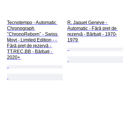
Tecnotempo - Automatic 
R. Jaquet Geneve - 
Chronograph 
Automatic - Fără preț de 
"ChronoReborn" - Swiss 
rezervă - Bărbați - 1970-
Movt - Limited Edition - - 
1979 
Fără preț de rezervă - 
TT.REC.BB - Bărbați - 
2020+ 