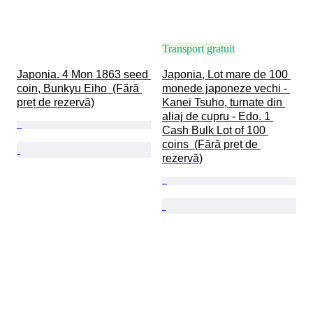
Transport gratuit
Japonia. 4 Mon 1863 seed 
Japonia, Lot mare de 100 
coin, Bunkyu Eiho  (Fără 
monede japoneze vechi - 
preț de rezervă)
Kanei Tsuho, turnate din 
aliaj de cupru - Edo. 1 
Cash Bulk Lot of 100 
coins  (Fără preț de 
rezervă)