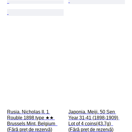
Rusia. Nicholas II. 1 
Japonia. Meiji. 50 Sen 
Rouble 1898 type ★★ 
Year 31-41 (1898-1909) 
Brussels Mint, Belgium  
Lot of 4 coins(43.7g)  
(Fără preț de rezervă)
(Fără preț de rezervă)