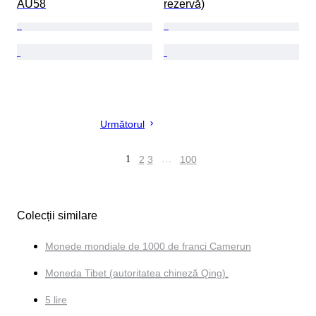
AU58
rezervă)
Următorul
1
2
3
…
100
Colecții similare
Monede mondiale de 1000 de franci Camerun
Moneda Tibet (autoritatea chineză Qing).
5 lire