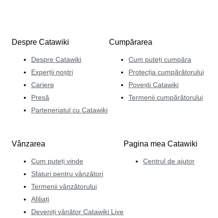
Despre Catawiki
Cumpărarea
Despre Catawiki
Cum puteți cumpăra
Experții noștri
Protecția cumpărătorului
Cariere
Povești Catawiki
Presă
Termenii cumpărătorului
Parteneriatul cu Catawiki
Vânzarea
Pagina mea Catawiki
Cum puteți vinde
Centrul de ajutor
Sfaturi pentru vânzători
Termenii vânzătorului
Afiliați
Deveniți vânător Catawiki Live