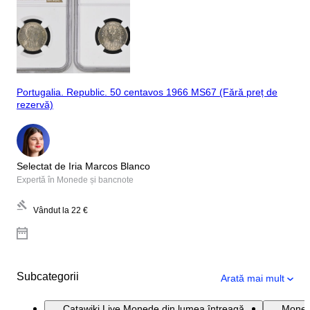
Portugalia. Republic. 50 centavos 1966 MS67 (Fără preț de
rezervă)
Selectat de Iria Marcos Blanco
Expertă în Monede și bancnote
Vândut la
22 €
Subcategorii
Arată mai mult
Catawiki Live Monede din lumea întreagă
Monede