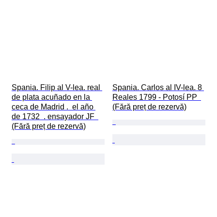
Spania. Filip al V-lea. real 
Spania. Carlos al IV-lea. 8 
de plata acuñado en la 
Reales 1799 - Potosí PP  
ceca de Madrid .  el año 
(Fără preț de rezervă)
de 1732  . ensayador JF  
(Fără preț de rezervă)