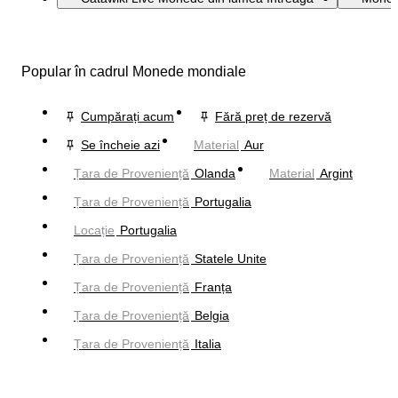
Popular în cadrul Monede mondiale
Cumpărați acum
Fără preț de rezervă
Se încheie azi
Material
Aur
Țara de Proveniență
Olanda
Material
Argint
Țara de Proveniență
Portugalia
Locație
Portugalia
Țara de Proveniență
Statele Unite
Țara de Proveniență
Franța
Țara de Proveniență
Belgia
Țara de Proveniență
Italia