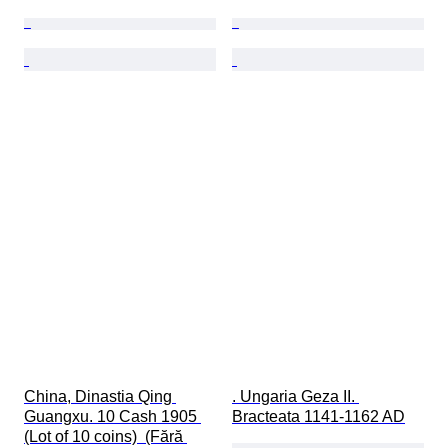
China, Dinastia Qing 
. Ungaria Geza II. 
Guangxu. 10 Cash 1905 
Bracteata 1141-1162 AD
(Lot of 10 coins)  (Fără 