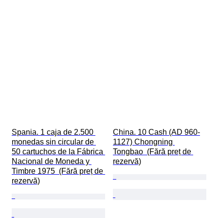
Spania. 1 caja de 2.500 
China. 10 Cash (AD 960-
monedas sin circular de 
1127) Chongning 
50 cartuchos de la Fábrica 
Tongbao  (Fără preț de 
Nacional de Moneda y 
rezervă)
Timbre 1975  (Fără preț de 
rezervă)