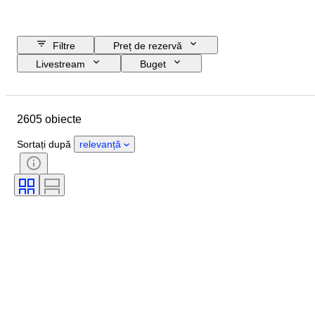
Filtre
Preț de rezervă
Livestream
Buget
Data de încheiere
Locație
Obiect
Țara de Proveniență
2605 obiecte
Material
Stare
Certificare
Subiect
Semnătură
Valută
Sortați după
relevanță
Tipul de monedă
Riglă/era
Eră
Artist