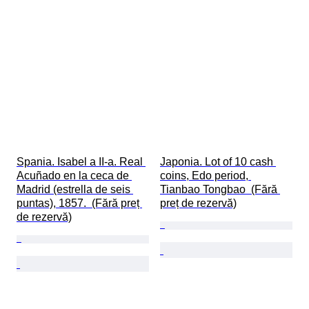
Spania. Isabel a II-a. Real 
Japonia. Lot of 10 cash 
Acuñado en la ceca de 
coins, Edo period, 
Madrid (estrella de seis 
Tianbao Tongbao  (Fără 
puntas), 1857.  (Fără preț 
preț de rezervă)
de rezervă)