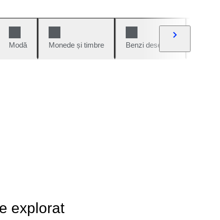
Modă
Monede și timbre
Benzi desenate
Mașini 
de explorat