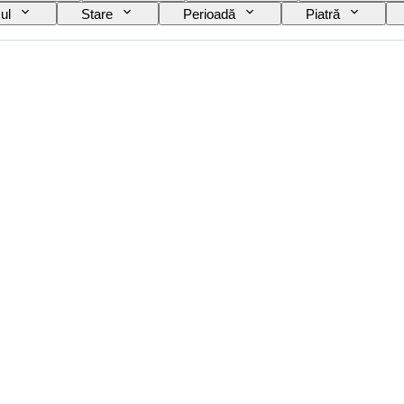
ul
Stare
Perioadă
Piatră
Culoare
Original/ Replica
Mărime articol
ă