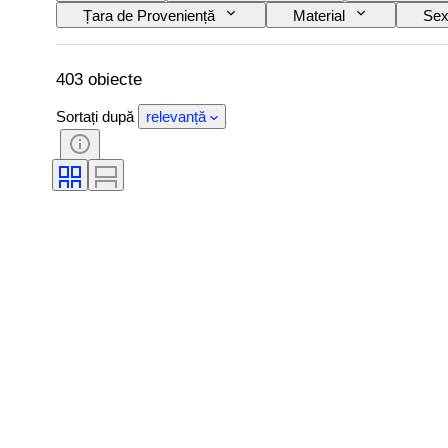
Țara de Proveniență
Material
Sex
Tehnică
Semnătură
Ediție
Accesorii Incluse
Eră
Provenienț
403 obiecte
Sortați după
relevanță