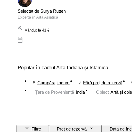
Selectat de Surya Rutten
Expertă în Artă Asiatică
Vândut la
41 €
Popular în cadrul Artă Indiană și Islamică
Cumpărați acum
Fără preț de rezervă
Țara de Proveniență
India
Obiect
Artă și obi
Filtre
Preț de rezervă
Data de înc