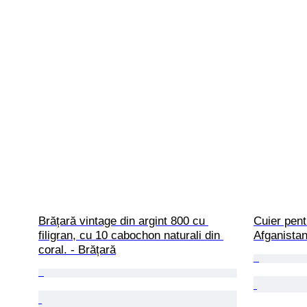
Brățară vintage din argint 800 cu 
Cuier pent
filigran, cu 10 cabochon naturali din 
Afganistan
coral. - Brățară