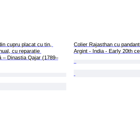
in cupru placat cu tin, 
Colier Rajasthan cu pandant
ual, cu reparație 
Argint - India - Early 20th c
lă – Dinastia Qajar (1789–