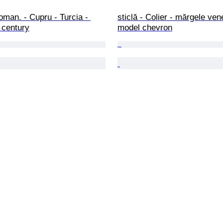
oman. - Cupru - Turcia - 
sticlă - Colier - mărgele ven
 century
model chevron