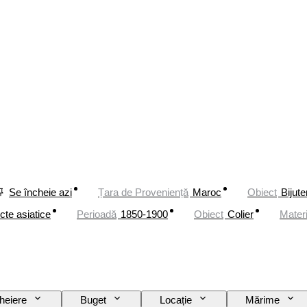
Se încheie azi
Țara de Proveniență
Maroc
Obiect
Bijute
ecte asiatice
Perioadă
1850-1900
Obiect
Colier
Materi
heiere
Buget
Locație
Mărime