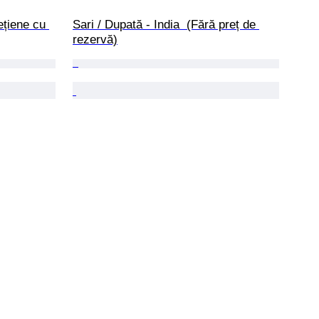
ețiene cu 
Sari / Dupată - India  (Fără preț de 
rezervă)