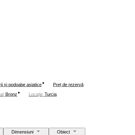
rii și podoabe asiatice
Preț de rezervă
al
Bronz
Locație
Turcia
Dimensiuni
Obiect