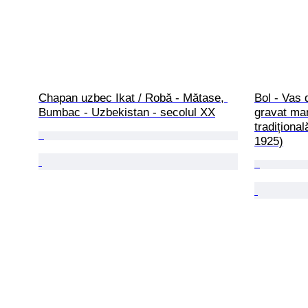
Chapan uzbec Ikat / Robă - Mătase, 
Bol - Vas d
Bumbac - Uzbekistan - secolul XX
gravat man
tradiționa
1925)