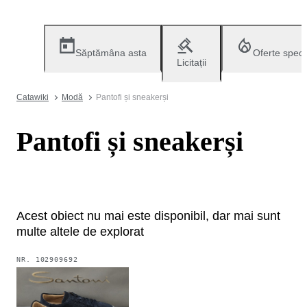
Săptămâna asta
Oferte speci
Licitații
Catawiki
Modă
Pantofi și sneakerși
Pantofi și sneakerși
Acest obiect nu mai este disponibil, dar mai sunt
multe altele de explorat
NR.
102909692