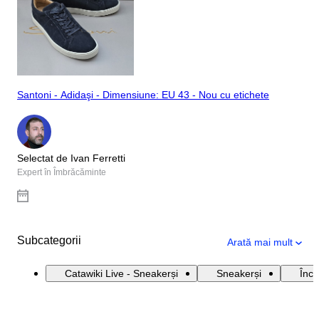
Santoni - Adidaşi - Dimensiune: EU 43 - Nou cu etichete
Selectat de Ivan Ferretti
Expert în Îmbrăcăminte
Subcategorii
Arată mai mult
Catawiki Live - Sneakerși
Sneakerși
Încă