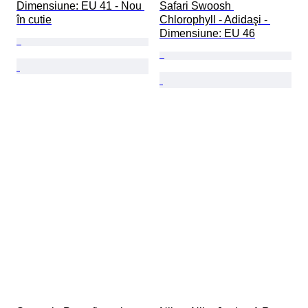
Dimensiune: EU 41 - Nou 
Safari Swoosh 
în cutie
Chlorophyll - Adidaşi - 
Dimensiune: EU 46