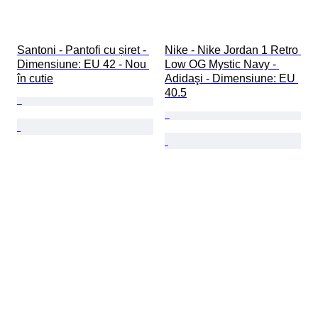
Santoni - Pantofi cu șiret - 
Nike - Nike Jordan 1 Retro 
Dimensiune: EU 42 - Nou 
Low OG Mystic Navy - 
în cutie
Adidaşi - Dimensiune: EU 
40.5