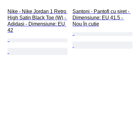
Nike - Nike Jordan 1 Retro 
Santoni - Pantofi cu șiret - 
High Satin Black Toe (W) - 
Dimensiune: EU 41.5 - 
Adidaşi - Dimensiune: EU 
Nou în cutie
42