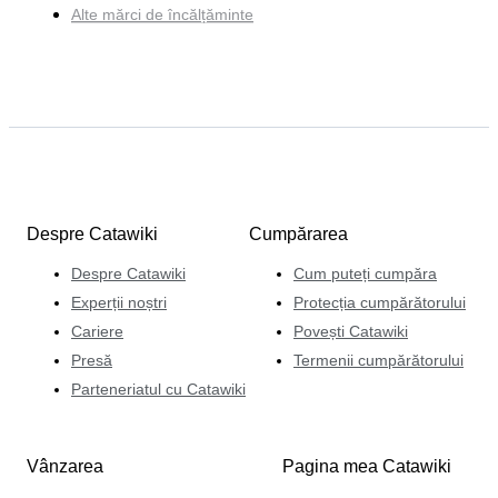
Alte mărci de încălțăminte
Despre Catawiki
Cumpărarea
Despre Catawiki
Cum puteți cumpăra
Experții noștri
Protecția cumpărătorului
Cariere
Povești Catawiki
Presă
Termenii cumpărătorului
Parteneriatul cu Catawiki
Vânzarea
Pagina mea Catawiki