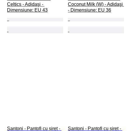
Celtics - Adidaşi - 
Coconut Milk (W) - Adidaşi 
Dimensiune: EU 43
- Dimensiune: EU 36
Santoni - Pantofi cu șiret - 
Santoni - Pantofi cu șiret - 