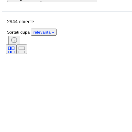
Locație
Dimensiuni
Marcă
Obiect
Țara de Proveniență
2944 obiecte
Material
Sexul
Stare
Perioadă
Piatră
Certificare
Sortați după
relevanță
Finețe
Stil
Culoare
Mărimea hainelor
Formă
Mărime articol
Model
Accesorii Incluse
Tip diamant
Size
Eră
Creator
Model