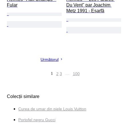
Fular
Du Vent" par Joachim 
Metz 1991 - Eșarfă
Următorul
1
2
3
…
100
Colecții similare
Curea de umar din piele Louis Vuitton
Portofel negru Gucci