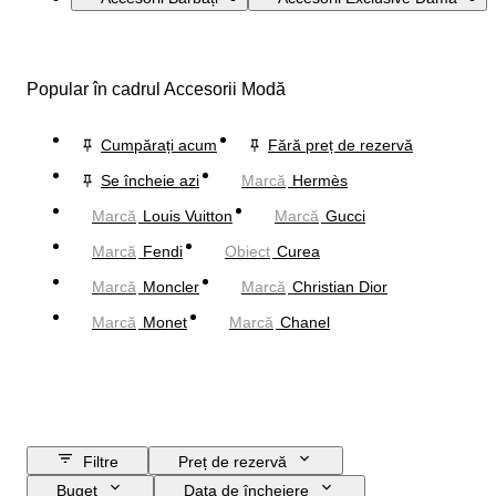
Popular în cadrul Accesorii Modă
Cumpărați acum
Fără preț de rezervă
Se încheie azi
Marcă
Hermès
Marcă
Louis Vuitton
Marcă
Gucci
Marcă
Fendi
Obiect
Curea
Marcă
Moncler
Marcă
Christian Dior
Marcă
Monet
Marcă
Chanel
Filtre
Preț de rezervă
Buget
Data de încheiere