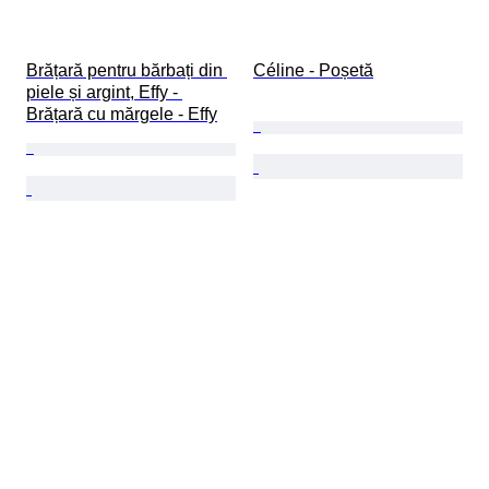
Brățară pentru bărbați din 
Céline - Poșetă
piele și argint, Effy - 
Brățară cu mărgele - Effy