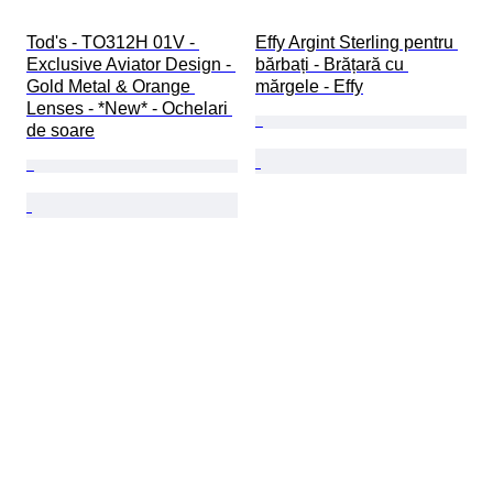
Tod's - TO312H 01V - 
Effy Argint Sterling pentru 
Exclusive Aviator Design - 
bărbați - Brățară cu 
Gold Metal & Orange 
mărgele - Effy
Lenses - *New* - Ochelari 
de soare