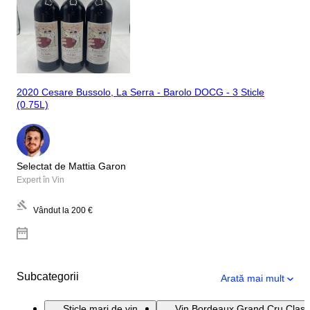
2020 Cesare Bussolo, La Serra - Barolo DOCG - 3 Sticle
(0.75L)
Selectat de Mattia Garon
Expert în Vin
Vândut la
200 €
Subcategorii
Arată mai mult
Sticle mari de vin
Vin Bordeaux Grand Cru Clas