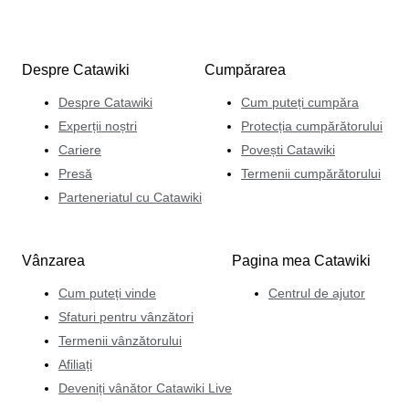
Despre Catawiki
Cumpărarea
Despre Catawiki
Cum puteți cumpăra
Experții noștri
Protecția cumpărătorului
Cariere
Povești Catawiki
Presă
Termenii cumpărătorului
Parteneriatul cu Catawiki
Vânzarea
Pagina mea Catawiki
Cum puteți vinde
Centrul de ajutor
Sfaturi pentru vânzători
Termenii vânzătorului
Afiliați
Deveniți vânător Catawiki Live