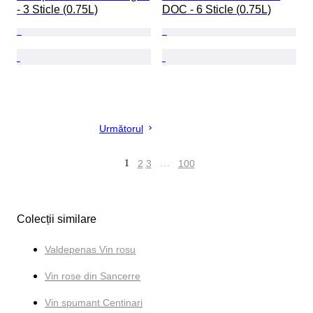
- 3 Sticle (0.75L)
DOC - 6 Sticle (0.75L)
Următorul
1
2
3
…
100
Colecții similare
Valdepenas Vin rosu
Vin rose din Sancerre
Vin spumant Centinari