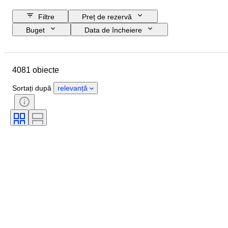
Filtre
Preț de rezervă
Buget
Data de încheiere
Locație
Marcă
Obiect
Țara de Proveniență
4081 obiecte
Dimensiunea sticlei
Material
Stare
Extra
Perioadă
Sortați după
relevanță
Stil
Culoare
Regiune vinuri
Denumirea/ Clasificarea Vinului
Wine Fill Level
Clasificare vin
Soiuri de struguri
Eră