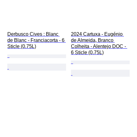
Derbusco Cives : Blanc 
2024 Cartuxa - Eugénio 
de Blanc - Franciacorta - 6 
de Almeida, Branco 
Sticle (0.75L)
Colheita - Alentejo DOC - 
6 Sticle (0.75L)