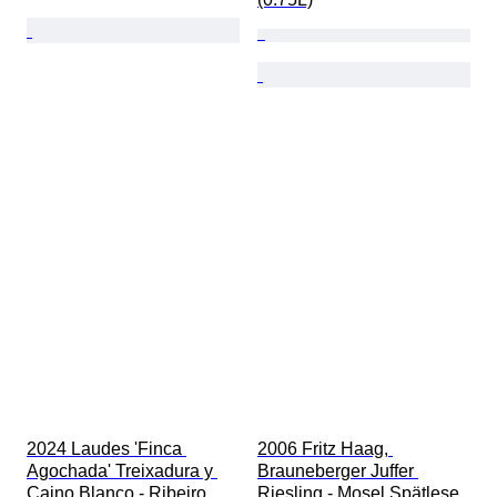
2024 Laudes 'Finca 
2006 Fritz Haag, 
Agochada' Treixadura y 
Brauneberger Juffer 
Caino Blanco - Ribeiro 
Riesling - Mosel Spätlese 