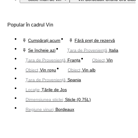
Popular în cadrul Vin
Cumpărați acum
Fără preț de rezervă
Se încheie azi
Țara de Proveniență
Italia
Țara de Proveniență
Franța
Obiect
Vin
Obiect
Vin roșu
Obiect
Vin alb
Țara de Proveniență
Spania
Locație
Țările de Jos
Dimensiunea sticlei
Sticle (0.75L)
Regiune vinuri
Bordeaux