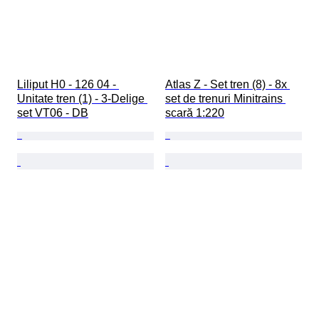
Liliput H0 - 126 04 - 
Atlas Z - Set tren (8) - 8x 
Unitate tren (1) - 3-Delige 
set de trenuri Minitrains 
set VT06 - DB
scară 1:220