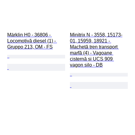
Märklin H0 - 36806 - 
Minitrix N - 3558, 15173-
Locomotivă diesel (1) - 
01, 15959, 18921 - 
Gruppo 213, OM - FS
Machetă tren transport 
marfă (4) - Vagoane 
cisternă și UCS 909 
vagon silo - DB