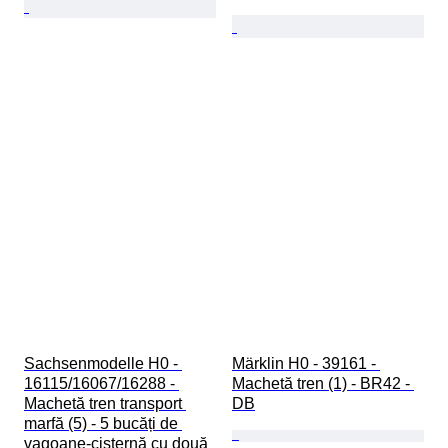
Sachsenmodelle H0 - 
Märklin H0 - 39161 - 
16115/16067/16288 - 
Machetă tren (1) - BR42 - 
Machetă tren transport 
DB
marfă (5) - 5 bucăți de 
vagoane-cisternă cu două 