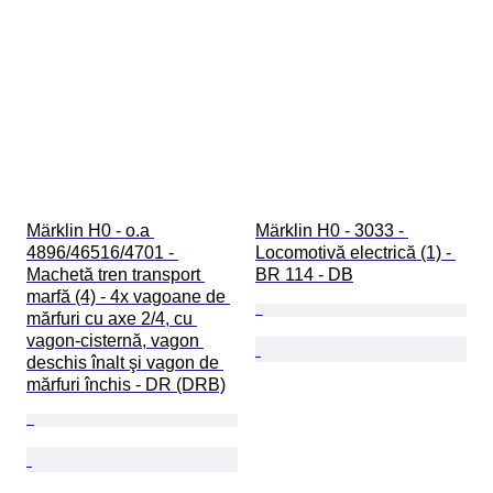
Märklin H0 - o.a 
Märklin H0 - 3033 - 
4896/46516/4701 - 
Locomotivă electrică (1) - 
Machetă tren transport 
BR 114 - DB
marfă (4) - 4x vagoane de 
mărfuri cu axe 2/4, cu 
vagon-cisternă, vagon 
deschis înalt şi vagon de 
mărfuri închis - DR (DRB)