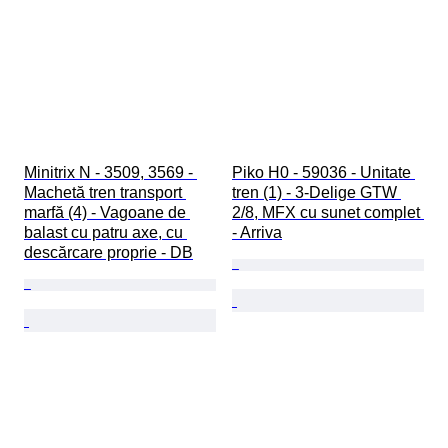
Minitrix N - 3509, 3569 - 
Piko H0 - 59036 - Unitate 
Machetă tren transport 
tren (1) - 3-Delige GTW 
marfă (4) - Vagoane de 
2/8, MFX cu sunet complet 
balast cu patru axe, cu 
- Arriva
descărcare proprie - DB