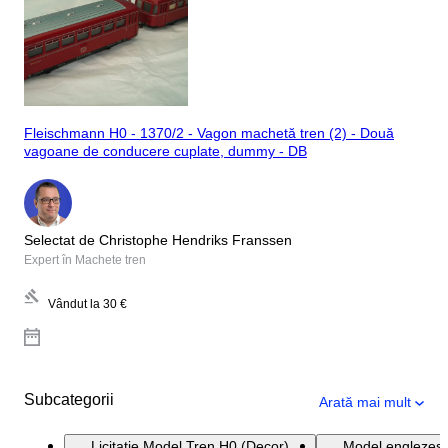
Fleischmann H0 - 1370/2 - Vagon machetă tren (2) - Două
vagoane de conducere cuplate, dummy - DB
Selectat de Christophe Hendriks Franssen
Expert în Machete tren
Vândut la
30 €
Subcategorii
Arată mai mult
Licitație Model Tren H0 (Decor)
Model englezesc