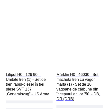
Liliput H0 - 126 90 - 
Märklin H0 - 46030 - Set 
Unitate tren (1) - Set de 
machetă tren cu vagon 
tren rapid-diesel în trei 
marfă (1) - Set de 10 
piese SVT 137 
vagoane de cărbune din 
„Generalszug” - US Army
începutul anilor ’50. - DB, 
DR (DRB)