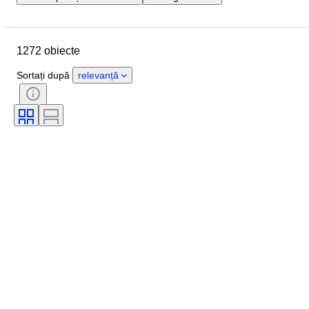
Data de încheiere
Locație
Marcă
Obiect
1272 obiecte
Țara de Proveniență
Material
Stare
Extra
Perioadă
Sortați după
relevanță
Culoare
Scală
Control
Alimentare electrică
Compania de cale ferată
Eră