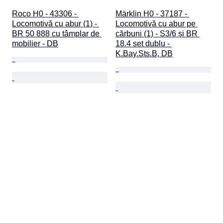
Roco H0 - 43306 - 
Märklin H0 - 37187 - 
Locomotivă cu abur (1) - 
Locomotivă cu abur pe 
BR 50 888 cu tâmplar de 
cărbuni (1) - S3/6 și BR 
mobilier - DB
18.4 set dublu - 
K.Bay.Sts.B, DB