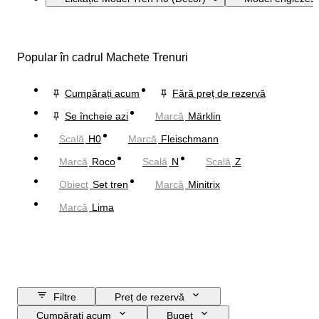
Popular în cadrul Machete Trenuri
Cumpărați acum
Fără preț de rezervă
Se încheie azi
Marcă
Märklin
Scală
H0
Marcă
Fleischmann
Marcă
Roco
Scală
N
Scală
Z
Obiect
Set tren
Marcă
Minitrix
Marcă
Lima
Filtre
Preț de rezervă
Cumpărați acum
Buget