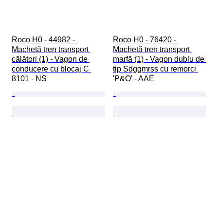
Roco H0 - 44982 - 
Roco H0 - 76420 - 
Machetă tren transport 
Machetă tren transport 
călători (1) - Vagon de 
marfă (1) - Vagon dublu de 
conducere cu blocaj C 
tip Sdggmrss cu remorci 
8101 - NS
'P&O' - AAE