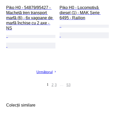
Piko H0 - 54879/95427 - 
Piko H0 - Locomotivă 
Machetă tren transport 
diesel (1) - MAK Serie 
marfă (6) - 6x vagoane de 
6495 - Railion
marfă închise cu 2 axe - 
NS
Următorul
1
2
3
…
53
Colecții similare