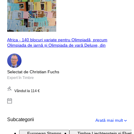
Africa - 140 blocuri variate pentru Olimpiadă, precum
Olimpiada de iarnă și Olimpiada de vară Deluxe, din
Selectat de Christian Fuchs
Expert în Timbre
Vândut la
114 €
Subcategorii
Arată mai mult
European Stamps
Timbre Liechtenstein și Elveți