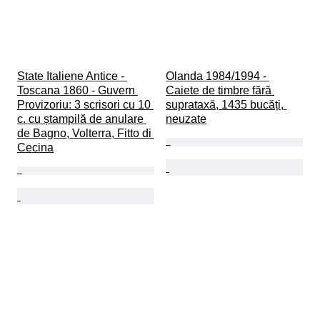
State Italiene Antice - 
Olanda 1984/1994 - 
Toscana 1860 - Guvern 
Caiete de timbre fără 
Provizoriu: 3 scrisori cu 10 
suprataxă, 1435 bucăți, 
c. cu ștampilă de anulare 
neuzate
de Bagno, Volterra, Fitto di 
Cecina