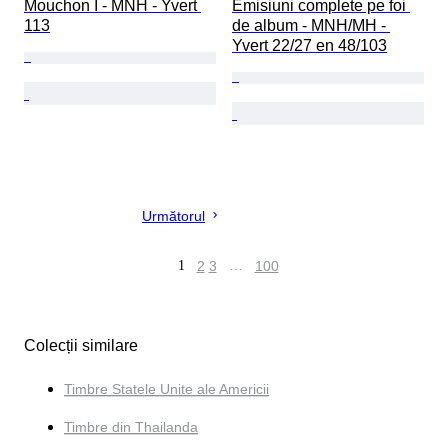
Mouchon I - MNH - Yvert 
Emisiuni complete pe foi 
113
de album - MNH/MH - 
Yvert 22/27 en 48/103
Următorul
1
2
3
…
100
Colecții similare
Timbre Statele Unite ale Americii
Timbre din Thailanda