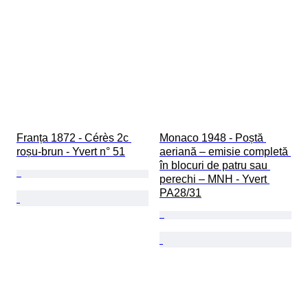
Franța 1872 - Cérès 2c 
Monaco 1948 - Poștă 
roșu-brun - Yvert n° 51
aeriană – emisie completă 
în blocuri de patru sau 
perechi – MNH - Yvert 
PA28/31