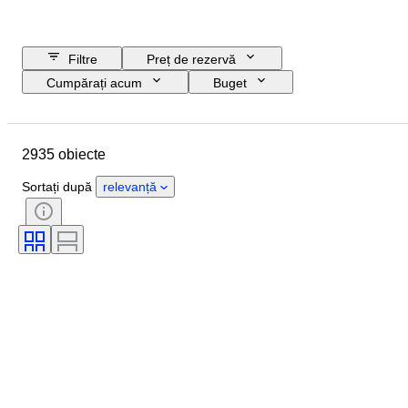
Filtre
Preț de rezervă
Cumpărați acum
Buget
Data de încheiere
Locație
Marcă
Obiect
2935 obiecte
Țara de Proveniență
Stare
Perioadă
Subiect
Stil
Sortați după
relevanță
Tehnică
Semnătură
Ediție
Limbă
Culoare
Artist
Vândut de
Eră