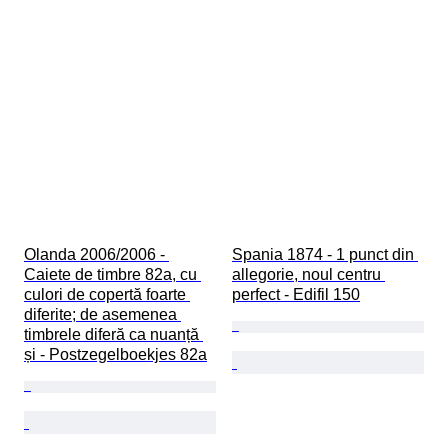
Olanda 2006/2006 - 
Spania 1874 - 1 punct din 
Caiete de timbre 82a, cu 
allegorie, noul centru 
culori de copertă foarte 
perfect - Edifil 150
diferite; de asemenea 
timbrele diferă ca nuanță 
și - Postzegelboekjes 82a