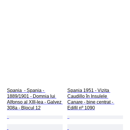
Spania  - Spania - 
Spania 1951 - Vizita 
1889/1901 - Domnia lui 
Caudillo în Insulele 
Alfonso al XIII-lea - Galvez 
Canare - bine centrat - 
308a - Blocul 12
Edifil nº 1090