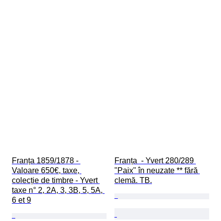
Franța 1859/1878 - 
Franța  - Yvert 280/289 
Valoare 650€, taxe, 
"Paix" în neuzate ** fără 
colecție de timbre - Yvert 
clemă. TB.
taxe n° 2, 2A, 3, 3B, 5, 5A, 
6 et 9