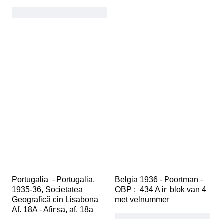
Portugalia  - Portugalia, 
Belgia 1936 - Poortman - 
1935-36, Societatea 
OBP :  434 A in blok van 4 
Geografică din Lisabona 
met velnummer
Af. 18A - Afinsa, af. 18a