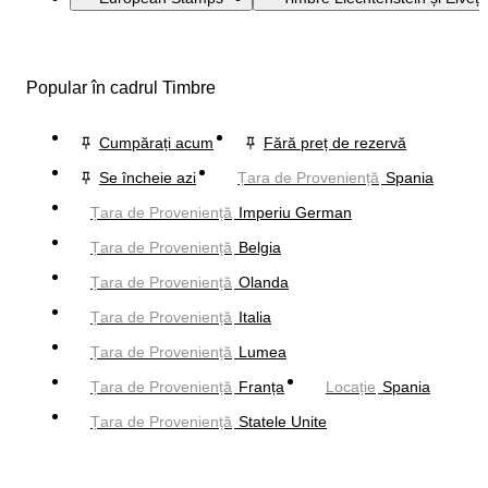
Popular în cadrul Timbre
Cumpărați acum
Fără preț de rezervă
Se încheie azi
Țara de Proveniență
Spania
Țara de Proveniență
Imperiu German
Țara de Proveniență
Belgia
Țara de Proveniență
Olanda
Țara de Proveniență
Italia
Țara de Proveniență
Lumea
Țara de Proveniență
Franța
Locație
Spania
Țara de Proveniență
Statele Unite