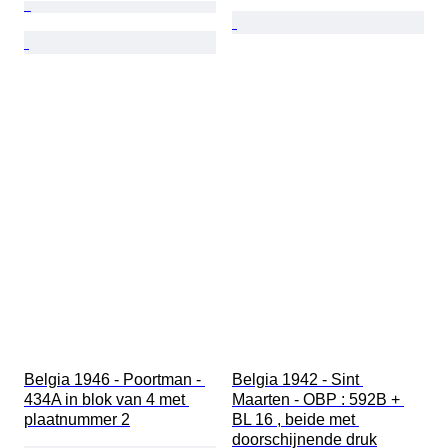
Belgia 1946 - Poortman - 
Belgia 1942 - Sint 
434A in blok van 4 met 
Maarten - OBP : 592B + 
plaatnummer 2
BL 16 , beide met 
doorschijnende druk