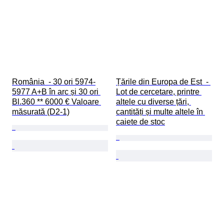
România  - 30 ori 5974-
Țările din Europa de Est  - 
5977 A+B în arc și 30 ori 
Lot de cercetare, printre 
Bl.360 ** 6000 € Valoare 
altele cu diverse țări, 
măsurată (D2-1)
cantități și multe altele în 
caiete de stoc