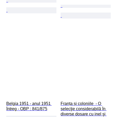
Belgia 1951 - anul 1951 
Franța și coloniile  - O 
întreg - OBP : 841/875
selecţie considerabilă în 
diverse dosare cu inel şi 