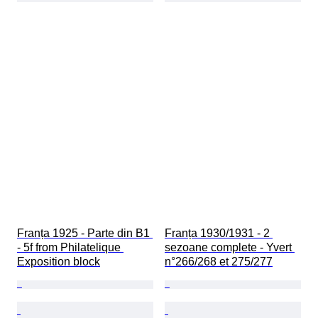
Franța 1925 - Parte din B1 
Franța 1930/1931 - 2 
- 5f from Philatelique 
sezoane complete - Yvert 
Exposition block
n°266/268 et 275/277