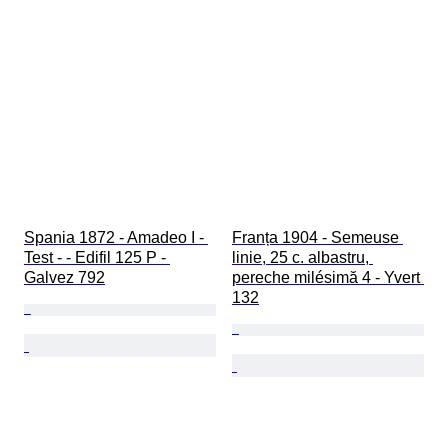
Spania 1872 - Amadeo I - 
Franța 1904 - Semeuse 
Test - - Edifil 125 P - 
linie, 25 c. albastru, 
Galvez 792
pereche milésimă 4 - Yvert 
132