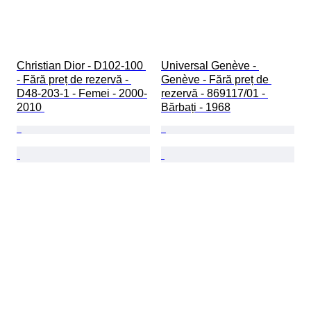
Christian Dior - D102-100 
Universal Genève - 
- Fără preț de rezervă - 
Genève - Fără preț de 
D48-203-1 - Femei - 2000-
rezervă - 869117/01 - 
2010 
Bărbați - 1968