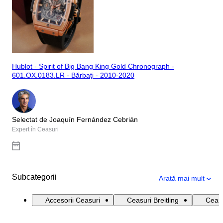
Hublot - Spirit of Big Bang King Gold Chronograph -
601.OX.0183.LR - Bărbați - 2010-2020
Selectat de Joaquín Fernández Cebrián
Expert în Ceasuri
Subcategorii
Arată mai mult
Accesorii Ceasuri
Ceasuri Breitling
Ceasu