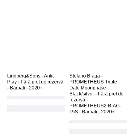
Lindberg&Sons - Antic 
Stefano Braga - 
Play - Fără preț de rezervă 
PROMETHEUS Triple 
- Bărbați - 2020+ 
Date Moonphase 
Black/silver - Fără preț de 
rezervă - 
PROMETHEUS2-B-AG-
15S - Bărbați - 2020+ 