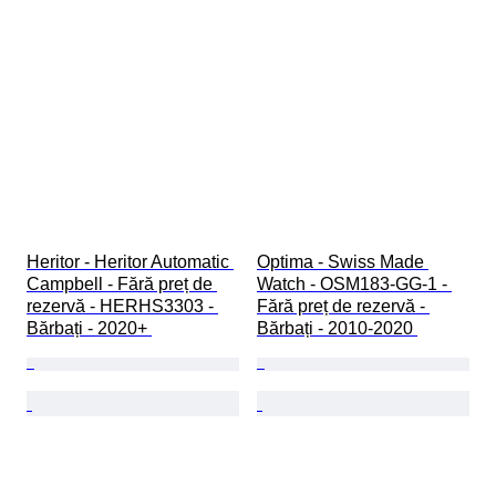
Heritor - Heritor Automatic 
Optima - Swiss Made 
Campbell - Fără preț de 
Watch - OSM183-GG-1 - 
rezervă - HERHS3303 - 
Fără preț de rezervă - 
Bărbați - 2020+ 
Bărbați - 2010-2020 