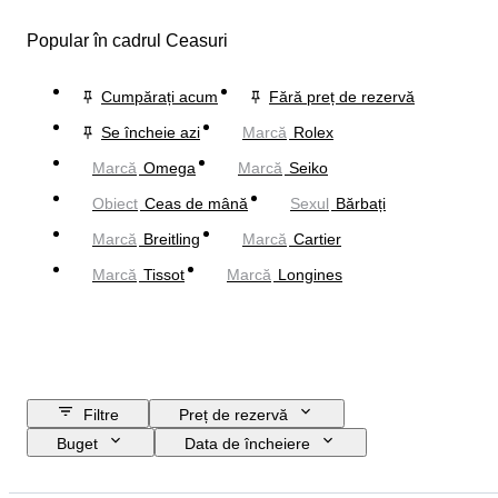
Popular în cadrul Ceasuri
Cumpărați acum
Fără preț de rezervă
Se încheie azi
Marcă
Rolex
Marcă
Omega
Marcă
Seiko
Obiect
Ceas de mână
Sexul
Bărbați
Marcă
Breitling
Marcă
Cartier
Marcă
Tissot
Marcă
Longines
Filtre
Preț de rezervă
Buget
Data de încheiere
Locație
Marcă