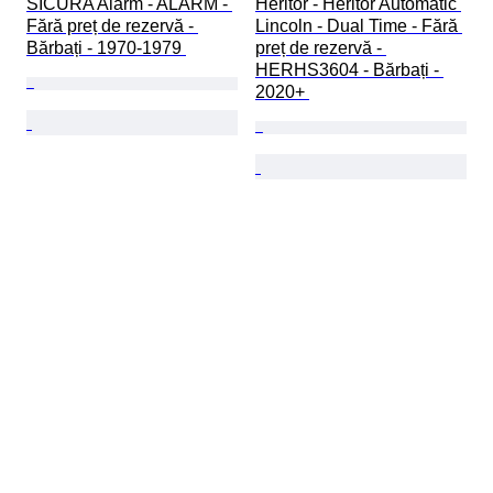
SICURA Alarm - ALARM - 
Heritor - Heritor Automatic 
Fără preț de rezervă - 
Lincoln - Dual Time - Fără 
Bărbați - 1970-1979 
preț de rezervă - 
HERHS3604 - Bărbați - 
2020+ 