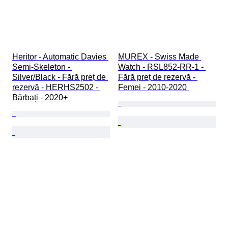
Heritor - Automatic Davies 
MUREX - Swiss Made 
Semi-Skeleton - 
Watch - RSL852-RR-1 - 
Silver/Black - Fără preț de 
Fără preț de rezervă - 
rezervă - HERHS2502 - 
Femei - 2010-2020 
Bărbați - 2020+ 