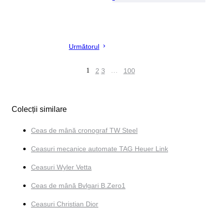
Următorul
1
2
3
…
100
Colecții similare
Ceas de mână cronograf TW Steel
Ceasuri mecanice automate TAG Heuer Link
Ceasuri Wyler Vetta
Ceas de mână Bvlgari B.Zero1
Ceasuri Christian Dior