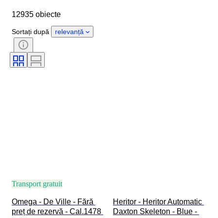
Diametru carcasă
Lungime curea ceas
12935 obiecte
Obiect
Țara de Proveniență
Material
Sexul
Stare
Sortați după
relevanță
Perioadă
Certificare
Subiect
Ediție
Limbă
Culoare
Mișcarea ceasului
Material curea ceas
Eră
Power Reserve
Striking
Original/ Replica
Tip automobilia
Model
Transport gratuit
Omega - De Ville - Fără 
Heritor - Heritor Automatic 
preț de rezervă - Cal.1478 
Daxton Skeleton - Blue - 