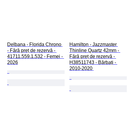
Delbana - Florida Chrono 
Hamilton - Jazzmaster 
- Fără preț de rezervă - 
Thinline Quartz 42mm - 
41711.559.1.532 - Femei - 
Fără preț de rezervă - 
2026
H38511743 - Bărbați - 
2010-2020 