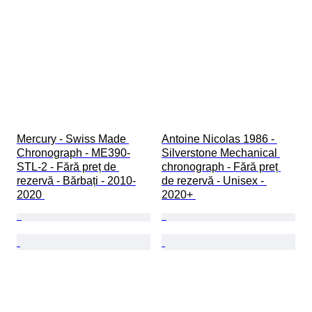
Mercury - Swiss Made 
Antoine Nicolas 1986 - 
Chronograph - ME390-
Silverstone Mechanical 
STL-2 - Fără preț de 
chronograph - Fără preț 
rezervă - Bărbați - 2010-
de rezervă - Unisex - 
2020 
2020+ 