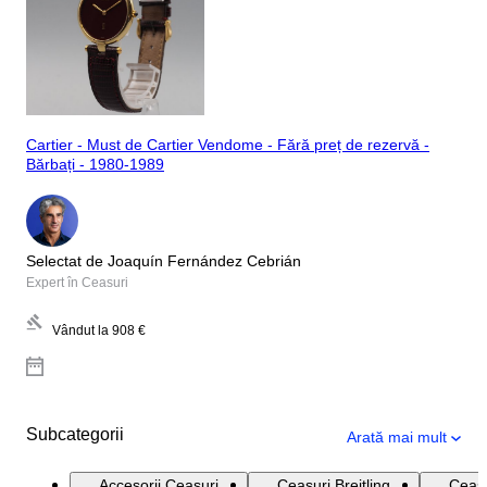
Cartier - Must de Cartier Vendome - Fără preț de rezervă -
Bărbați - 1980-1989
Selectat de Joaquín Fernández Cebrián
Expert în Ceasuri
Vândut la
908 €
Subcategorii
Arată mai mult
Accesorii Ceasuri
Ceasuri Breitling
Ceasu