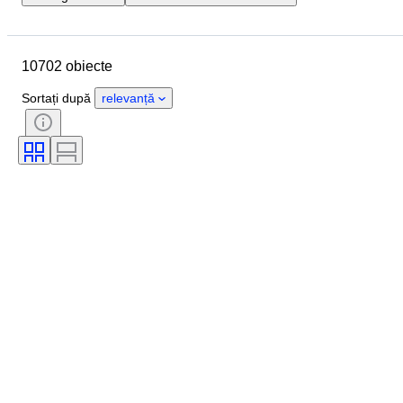
Locație
Marcă
Diametru carcasă
Lungime curea ceas
10702 obiecte
Obiect
Țara de Proveniență
Material
Sexul
Stare
Sortați după
relevanță
Perioadă
Certificare
Subiect
Ediție
Limbă
Culoare
Mișcarea ceasului
Material curea ceas
Eră
Power Reserve
Striking
Original/ Replica
Tip automobilia
Model