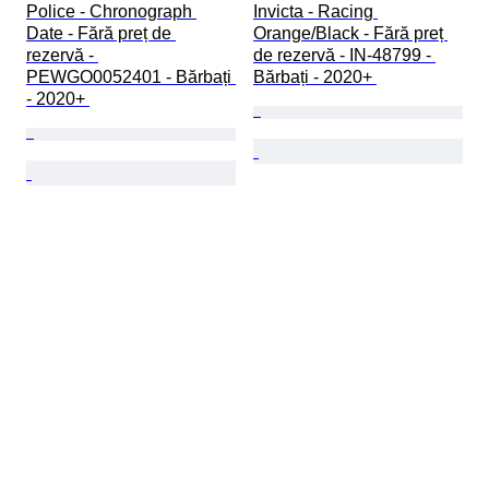
Police - Chronograph 
Invicta - Racing 
Date - Fără preț de 
Orange/Black - Fără preț 
rezervă - 
de rezervă - IN-48799 - 
PEWGO0052401 - Bărbați 
Bărbați - 2020+ 
- 2020+ 