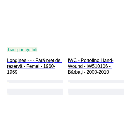
Transport gratuit
Longines - - - Fără preț de 
IWC - Portofino Hand-
rezervă - Femei - 1960-
Wound - IW510106 - 
1969 
Bărbați - 2000-2010 