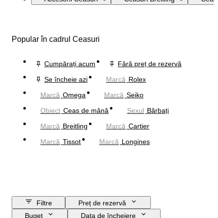
Popular în cadrul Ceasuri
Cumpărați acum
Fără preț de rezervă
Se încheie azi
Marcă
Rolex
Marcă
Omega
Marcă
Seiko
Obiect
Ceas de mână
Sexul
Bărbați
Marcă
Breitling
Marcă
Cartier
Marcă
Tissot
Marcă
Longines
Filtre
Preț de rezervă
Buget
Data de încheiere