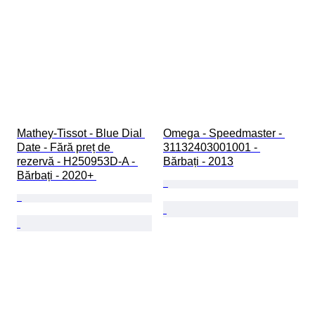
Mathey-Tissot - Blue Dial 
Omega - Speedmaster - 
Date - Fără preț de 
31132403001001 - 
rezervă - H250953D-A - 
Bărbați - 2013
Bărbați - 2020+ 