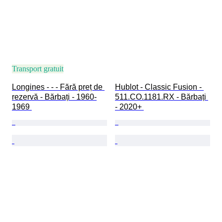
Transport gratuit
Longines - - - Fără preț de 
Hublot - Classic Fusion - 
rezervă - Bărbați - 1960-
511.CO.1181.RX - Bărbați 
1969 
- 2020+ 