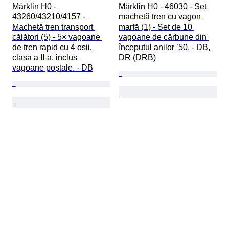
Märklin H0 - 
Märklin H0 - 46030 - Set 
43260/43210/4157 - 
machetă tren cu vagon 
Machetă tren transport 
marfă (1) - Set de 10 
călători (5) - 5× vagoane 
vagoane de cărbune din 
de tren rapid cu 4 osii, 
începutul anilor ’50. - DB, 
clasa a II-a, inclus 
DR (DRB)
vagoane poștale. - DB