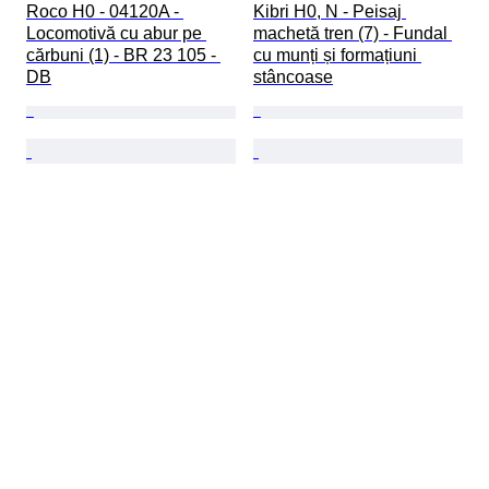
Roco H0 - 04120A - 
Kibri H0, N - Peisaj 
Locomotivă cu abur pe 
machetă tren (7) - Fundal 
cărbuni (1) - BR 23 105 - 
cu munți și formațiuni 
DB
stâncoase