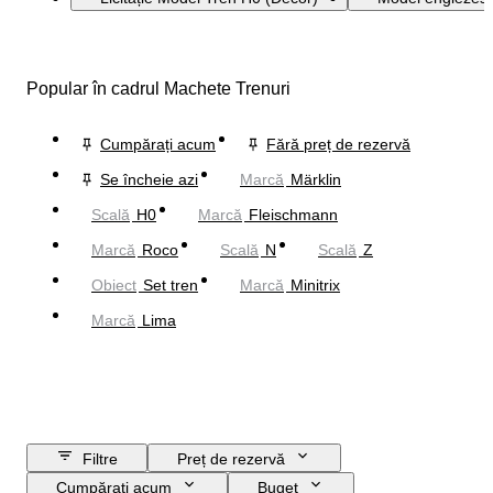
Popular în cadrul Machete Trenuri
Cumpărați acum
Fără preț de rezervă
Se încheie azi
Marcă
Märklin
Scală
H0
Marcă
Fleischmann
Marcă
Roco
Scală
N
Scală
Z
Obiect
Set tren
Marcă
Minitrix
Marcă
Lima
Filtre
Preț de rezervă
Cumpărați acum
Buget