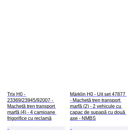
Trix H0 - 
Märklin H0 - Uit set 47877 
23369/23945/92007 - 
- Machetă tren transport 
Machetă tren transport 
marfă (2) - 2 vehicule cu 
marfă (4) - 4 camioane 
capac de supapă cu două 
frigorifice cu reclamă
axe - NMBS