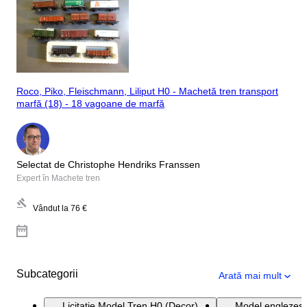
Roco, Piko, Fleischmann, Liliput H0 - Machetă tren transport
marfă (18) - 18 vagoane de marfă
Selectat de Christophe Hendriks Franssen
Expert în Machete tren
Vândut la
76 €
Subcategorii
Arată mai mult
Licitație Model Tren H0 (Decor)
Model englezesc