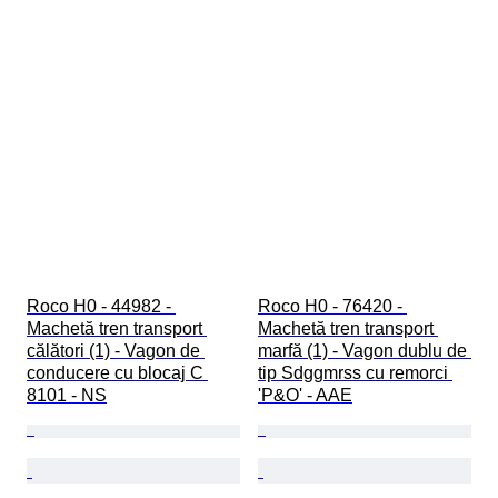
Roco H0 - 44982 - 
Roco H0 - 76420 - 
Machetă tren transport 
Machetă tren transport 
călători (1) - Vagon de 
marfă (1) - Vagon dublu de 
conducere cu blocaj C 
tip Sdggmrss cu remorci 
8101 - NS
'P&O' - AAE