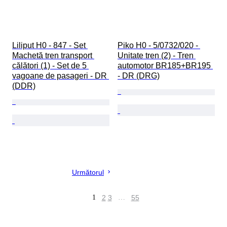
Liliput H0 - 847 - Set 
Piko H0 - 5/0732/020 - 
Machetă tren transport 
Unitate tren (2) - Tren 
călători (1) - Set de 5 
automotor BR185+BR195 
vagoane de pasageri - DR 
- DR (DRG)
(DDR)
Următorul
1
2
3
…
55