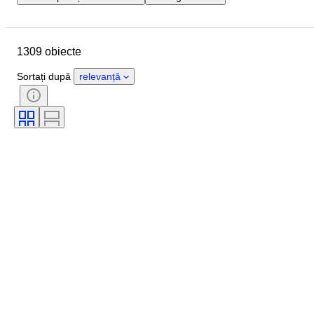
Data de încheiere
Locație
Marcă
Obiect
1309 obiecte
Țara de Proveniență
Material
Stare
Extra
Perioadă
Sortați după
relevanță
Culoare
Scală
Control
Alimentare electrică
Compania de cale ferată
Eră