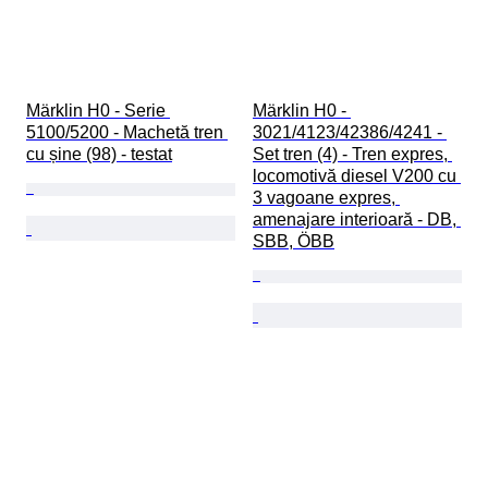
Märklin H0 - Serie 
Märklin H0 - 
5100/5200 - Machetă tren 
3021/4123/42386/4241 - 
cu șine (98) - testat
Set tren (4) - Tren expres, 
locomotivă diesel V200 cu 
3 vagoane expres, 
amenajare interioară - DB, 
SBB, ÖBB