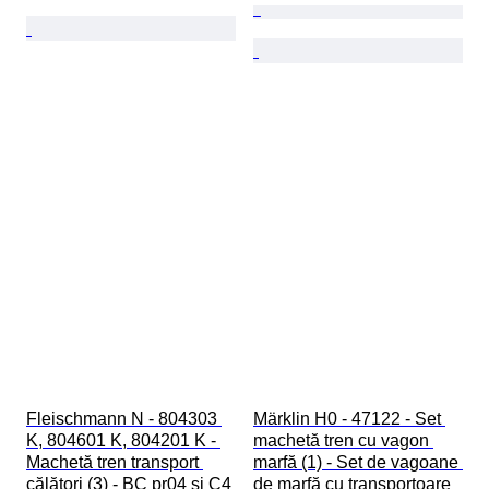
Fleischmann N - 804303 
Märklin H0 - 47122 - Set 
K, 804601 K, 804201 K - 
machetă tren cu vagon 
Machetă tren transport 
marfă (1) - Set de vagoane 
călători (3) - BC pr04 și C4 
de marfă cu transportoare 