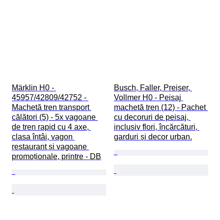
Märklin H0 - 
Busch, Faller, Preiser, 
45957/42809/42752 - 
Vollmer H0 - Peisaj 
Machetă tren transport 
machetă tren (12) - Pachet 
călători (5) - 5x vagoane 
cu decoruri de peisaj, 
de tren rapid cu 4 axe, 
inclusiv flori, încărcături, 
clasa întâi, vagon 
garduri și decor urban.
restaurant și vagoane 
promoționale, printre - DB