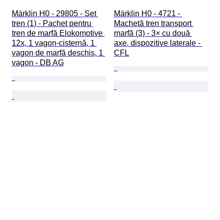
Märklin H0 - 29805 - Set 
Märklin H0 - 4721 - 
tren (1) - Pachet pentru 
Machetă tren transport 
tren de marfă Elokomotive 
marfă (3) - 3× cu două 
12x, 1 vagon-cisternă, 1 
axe, dispozitive laterale - 
vagon de marfă deschis, 1 
CFL
vagon - DB AG