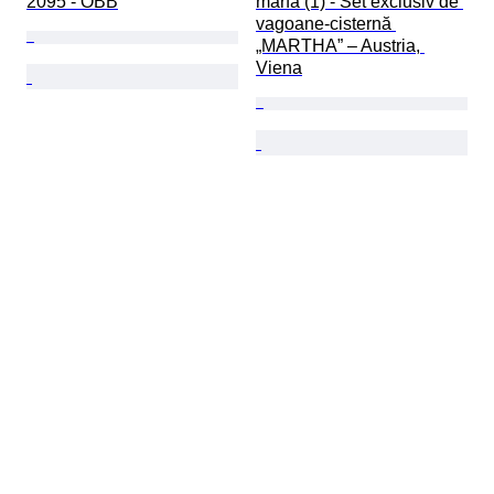
2095 - ÖBB
marfă (1) - Set exclusiv de 
vagoane-cisternă 
„MARTHA” – Austria, 
Viena