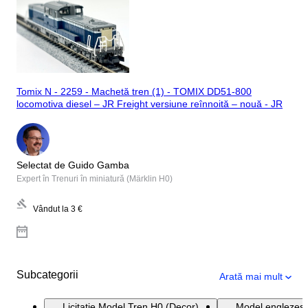
Tomix N - 2259 - Machetă tren (1) - TOMIX DD51-800
locomotiva diesel – JR Freight versiune reînnoită – nouă - JR
Selectat de Guido Gamba
Expert în Trenuri în miniatură (Märklin H0)
Vândut la
3 €
Subcategorii
Arată mai mult
Licitație Model Tren H0 (Decor)
Model englezesc