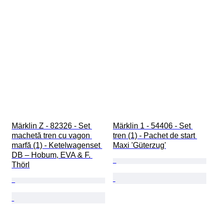
Märklin Z - 82326 - Set 
Märklin 1 - 54406 - Set 
machetă tren cu vagon 
tren (1) - Pachet de start 
marfă (1) - Ketelwagenset 
Maxi 'Güterzug'
DB – Hobum, EVA & F. 
Thörl