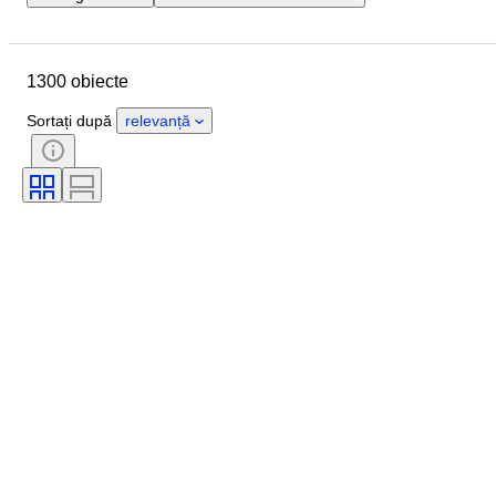
Locație
Marcă
Obiect
Țara de Proveniență
Material
1300 obiecte
Stare
Extra
Perioadă
Subiect
Stil
Culoare
Sortați după
relevanță
Scală
Control
Alimentare electrică
Compania de cale ferată
Eră
Original/ Replica