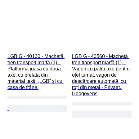
LGB G - 40130 - Machetă 
LGB G - 40560 - Machetă 
tren transport marfă (1) - 
tren transport marfă (1) - 
Platformă joasă cu două 
Vagon cu patru axe pentru 
axe, cu prelata din 
oțel turnat, vagon de 
material textil „LGB” și cu 
descărcare automată, cu 
casa de frâne.
roți din metal - Privaat, 
Hoogovens