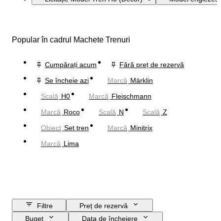
Popular în cadrul Machete Trenuri
Cumpărați acum
Fără preț de rezervă
Se încheie azi
Marcă
Märklin
Scală
H0
Marcă
Fleischmann
Marcă
Roco
Scală
N
Scală
Z
Obiect
Set tren
Marcă
Minitrix
Marcă
Lima
Filtre
Preț de rezervă
Buget
Data de încheiere