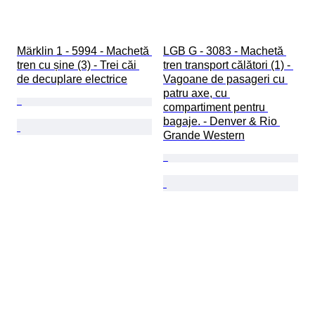
Märklin 1 - 5994 - Machetă 
LGB G - 3083 - Machetă 
tren cu șine (3) - Trei căi 
tren transport călători (1) - 
de decuplare electrice
Vagoane de pasageri cu 
patru axe, cu 
compartiment pentru 
bagaje. - Denver & Rio 
Grande Western