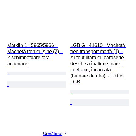
Märklin 1 - 5965/5966 - 
LGB G - 41610 - Machetă 
Machetă tren cu șine (2) - 
tren transport marfă (1) - 
2 schimbătoare fără 
Autoutilitară cu caroserie 
acționare
deschisă înălțime mare, 
cu 4 axe, încărcată 
(butoaie de ulei), - Fictief 
LGB
Următorul