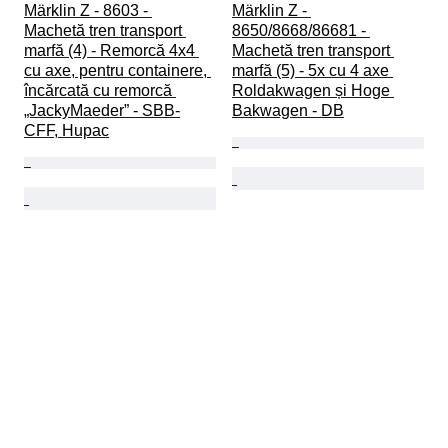
Märklin Z - 8603 - 
Märklin Z - 
Machetă tren transport 
8650/8668/86681 - 
marfă (4) - Remorcă 4x4 
Machetă tren transport 
cu axe, pentru containere, 
marfă (5) - 5x cu 4 axe 
încărcată cu remorcă 
Roldakwagen și Hoge 
„JackyMaeder” - SBB-
Bakwagen - DB
CFF, Hupac