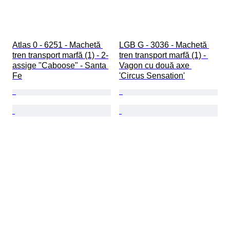
Atlas 0 - 6251 - Machetă 
LGB G - 3036 - Machetă 
tren transport marfă (1) - 2-
tren transport marfă (1) - 
assige "Caboose" - Santa 
Vagon cu două axe 
Fe
'Circus Sensation'