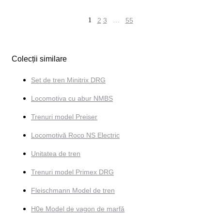
1
2
3
…
55
Colecții similare
Set de tren Minitrix DRG
Locomotiva cu abur NMBS
Trenuri model Preiser
Locomotivă Roco NS Electric
Unitatea de tren
Trenuri model Primex DRG
Fleischmann Model de tren
H0e Model de vagon de marfă