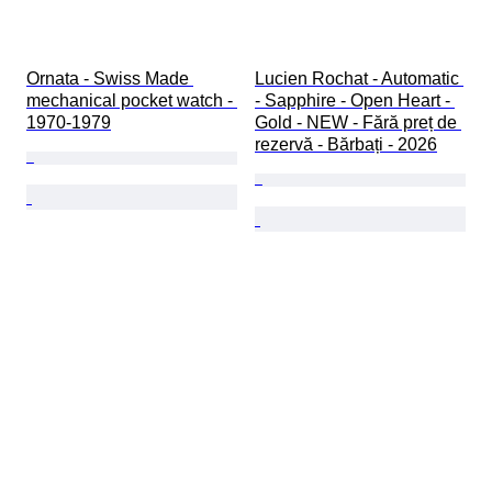
Ornata - Swiss Made 
Lucien Rochat - Automatic 
mechanical pocket watch - 
- Sapphire - Open Heart - 
1970-1979
Gold - NEW - Fără preț de 
rezervă - Bărbați - 2026