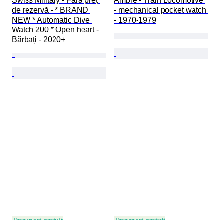
Swiss Military - Fără preț 
Ambre - Train Locomotive 
de rezervă - * BRAND 
- mechanical pocket watch 
NEW * Automatic Dive 
- 1970-1979
Watch 200 * Open heart - 
Bărbați - 2020+ 