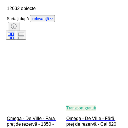
Diametru carcasă
Lungime curea ceas
12032 obiecte
Obiect
Țara de Proveniență
Material
Sexul
Stare
Sortați după
relevanță
Perioadă
Certificare
Subiect
Ediție
Limbă
Culoare
Mișcarea ceasului
Material curea ceas
Eră
Power Reserve
Striking
Original/ Replica
Tip automobilia
Model
Transport gratuit
Omega - De Ville - Fără 
Omega - De Ville - Fără 
preț de rezervă - 1350 - 
preț de rezervă - Cal.620 