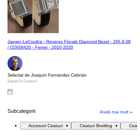
Jaeger-LeCoultre - Reverso Florale Diamond Bezel - 265.8.08
/ Q2658420 - Femei - 2010-2020
Selectat de Joaquín Fernández Cebrián
Expert în Ceasuri
Subcategorii
Arată mai mult
Accesorii Ceasuri
Ceasuri Breitling
Ceasu