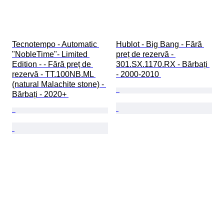
Tecnotempo - Automatic 
Hublot - Big Bang - Fără 
"NobleTime"- Limited 
preț de rezervă - 
Edition - - Fără preț de 
301.SX.1170.RX - Bărbați 
rezervă - TT.100NB.ML 
- 2000-2010 
(natural Malachite stone) - 
Bărbați - 2020+ 