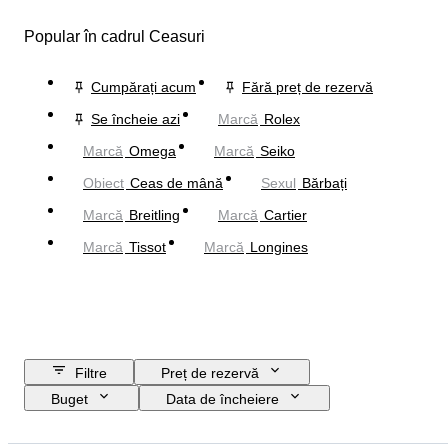
Popular în cadrul Ceasuri
Cumpărați acum
Fără preț de rezervă
Se încheie azi
Marcă
Rolex
Marcă
Omega
Marcă
Seiko
Obiect
Ceas de mână
Sexul
Bărbați
Marcă
Breitling
Marcă
Cartier
Marcă
Tissot
Marcă
Longines
Filtre
Preț de rezervă
Buget
Data de încheiere
Locație
Marcă