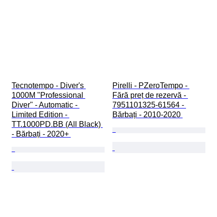
Tecnotempo - Diver's 
Pirelli - PZeroTempo - 
1000M "Professional 
Fără preț de rezervă - 
Diver" - Automatic - 
7951101325-61564 - 
Limited Edition - 
Bărbați - 2010-2020 
TT.1000PD.BB (All Black) 
- Bărbați - 2020+ 