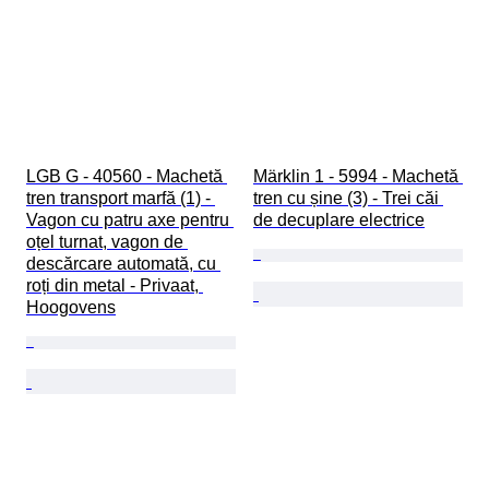
LGB G - 40560 - Machetă 
Märklin 1 - 5994 - Machetă 
tren transport marfă (1) - 
tren cu șine (3) - Trei căi 
Vagon cu patru axe pentru 
de decuplare electrice
oțel turnat, vagon de 
descărcare automată, cu 
roți din metal - Privaat, 
Hoogovens