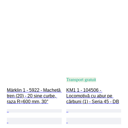
Transport gratuit
Märklin 1 - 5922 - Machetă 
KM1 1 - 104506 - 
tren (20) - 20 șine curbe, 
Locomotivă cu abur pe 
raza R=600 mm, 30°
cărbuni (1) - Seria 45 - DB