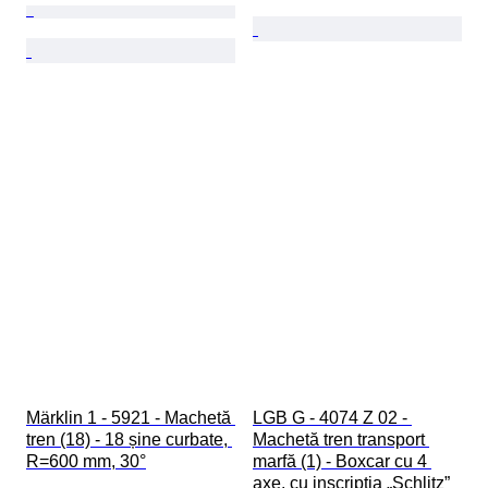
Märklin 1 - 5921 - Machetă 
LGB G - 4074 Z 02 - 
tren (18) - 18 șine curbate, 
Machetă tren transport 
R=600 mm, 30°
marfă (1) - Boxcar cu 4 
axe, cu inscripția „Schlitz” 