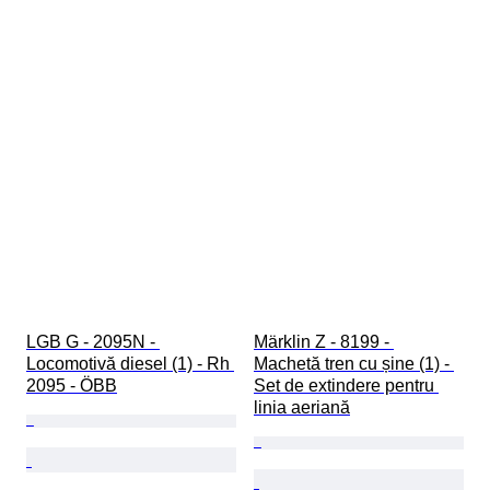
LGB G - 2095N - 
Märklin Z - 8199 - 
Locomotivă diesel (1) - Rh 
Machetă tren cu șine (1) - 
2095 - ÖBB
Set de extindere pentru 
linia aeriană