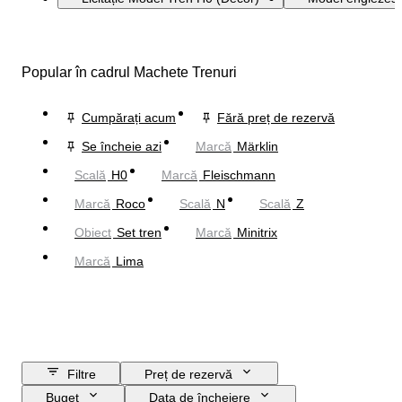
Popular în cadrul Machete Trenuri
Cumpărați acum
Fără preț de rezervă
Se încheie azi
Marcă
Märklin
Scală
H0
Marcă
Fleischmann
Marcă
Roco
Scală
N
Scală
Z
Obiect
Set tren
Marcă
Minitrix
Marcă
Lima
Filtre
Preț de rezervă
Buget
Data de încheiere