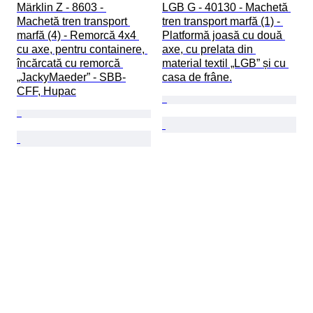
Märklin Z - 8603 - 
LGB G - 40130 - Machetă 
Machetă tren transport 
tren transport marfă (1) - 
marfă (4) - Remorcă 4x4 
Platformă joasă cu două 
cu axe, pentru containere, 
axe, cu prelata din 
încărcată cu remorcă 
material textil „LGB” și cu 
„JackyMaeder” - SBB-
casa de frâne.
CFF, Hupac