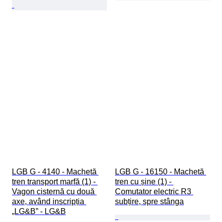
LGB G - 4140 - Machetă 
LGB G - 16150 - Machetă 
tren transport marfă (1) - 
tren cu șine (1) - 
Vagon cisternă cu două 
Comutator electric R3 
axe, având inscripția 
subțire, spre stânga
„LG&B” - LG&B