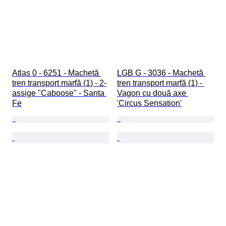
Atlas 0 - 6251 - Machetă 
LGB G - 3036 - Machetă 
tren transport marfă (1) - 2-
tren transport marfă (1) - 
assige "Caboose" - Santa 
Vagon cu două axe 
Fe
'Circus Sensation'