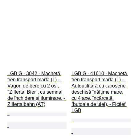
LGB G - 3042 - Machetă 
LGB G - 41610 - Machetă 
tren transport marfă (1) - 
tren transport marfă (1) - 
Vagon de bere cu 2 osi, 
Autoutilitară cu caroserie 
"Zillertal Bier", cu semnal 
deschisă înălțime mare, 
de închidere și iluminare. - 
cu 4 axe, încărcată 
Zillertalbahn (AT)
(butoaie de ulei), - Fictief 
LGB