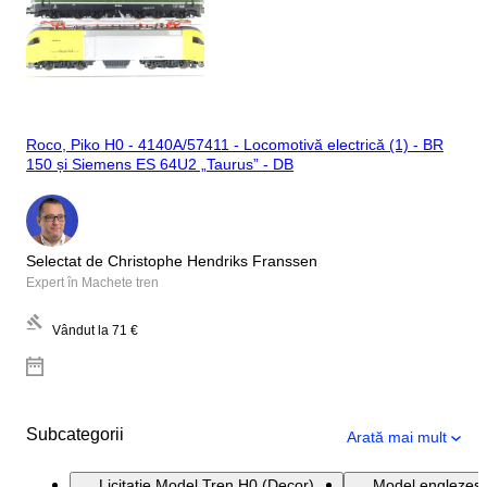
Roco, Piko H0 - 4140A/57411 - Locomotivă electrică (1) - BR
150 și Siemens ES 64U2 „Taurus” - DB
Selectat de Christophe Hendriks Franssen
Expert în Machete tren
Vândut la
71 €
Subcategorii
Arată mai mult
Licitație Model Tren H0 (Decor)
Model englezesc