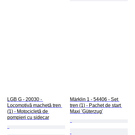
LGB G - 20030 - 
Märklin 1 - 54406 - Set 
Locomotivă machetă tren 
tren (1) - Pachet de start 
(1) - Motocicletă de 
Maxi 'Güterzug'
pompieri cu sidecar