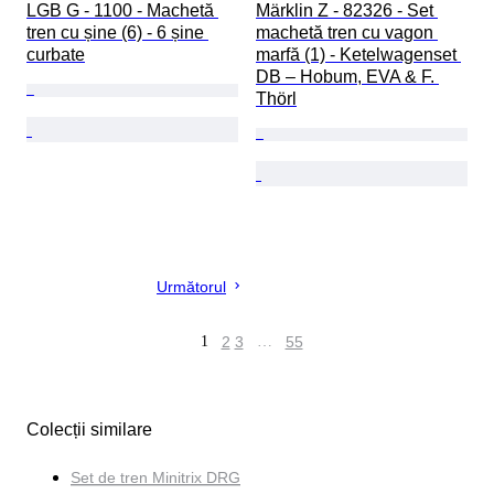
LGB G - 1100 - Machetă 
Märklin Z - 82326 - Set 
tren cu șine (6) - 6 șine 
machetă tren cu vagon 
curbate
marfă (1) - Ketelwagenset 
DB – Hobum, EVA & F. 
Thörl
Următorul
1
2
3
…
55
Colecții similare
Set de tren Minitrix DRG