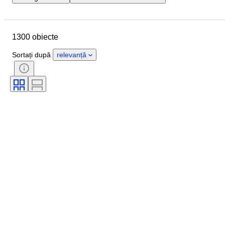
Locație
Marcă
Obiect
Țara de Proveniență
Material
1300 obiecte
Stare
Extra
Perioadă
Subiect
Stil
Culoare
Sortați după
relevanță
Scală
Control
Alimentare electrică
Compania de cale ferată
Eră
Original/ Replica