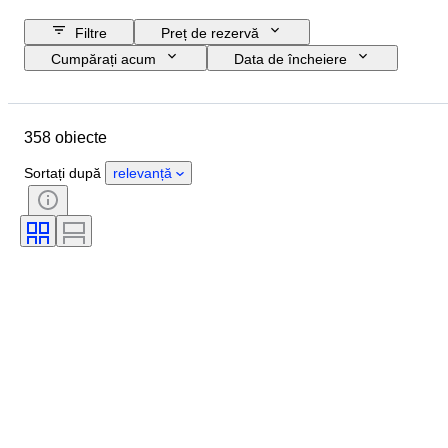
Filtre
Preț de rezervă
Cumpărați acum
Data de încheiere
Buget
Locație
Mărime
Dimensiuni
Obiect
358 obiecte
Țara de Proveniență
Material
Stare
Perioadă
Subiect
Sortați după
relevanță
Tehnică
Semnătură
Copertă
Ediție
Limbă
Culoare
Original/ Replica
Vândut de
Eră