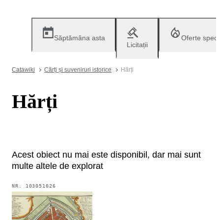
Săptămâna asta
Oferte speci
Licitații
Catawiki
Cărți și suveniruri istorice
Hărți
Hărți
Acest obiect nu mai este disponibil, dar mai sunt
multe altele de explorat
NR.
103051026