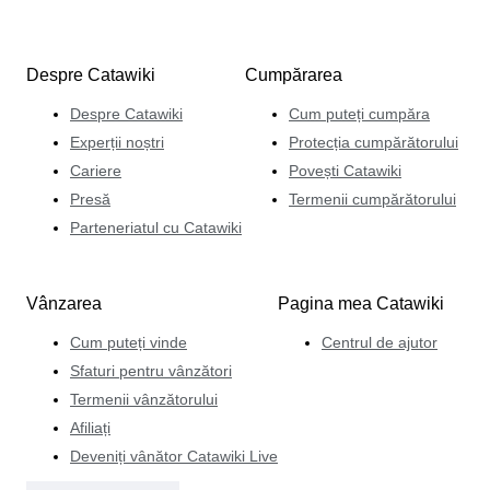
Despre Catawiki
Cumpărarea
Despre Catawiki
Cum puteți cumpăra
Experții noștri
Protecția cumpărătorului
Cariere
Povești Catawiki
Presă
Termenii cumpărătorului
Parteneriatul cu Catawiki
Vânzarea
Pagina mea Catawiki
Cum puteți vinde
Centrul de ajutor
Sfaturi pentru vânzători
Termenii vânzătorului
Afiliați
Deveniți vânător Catawiki Live