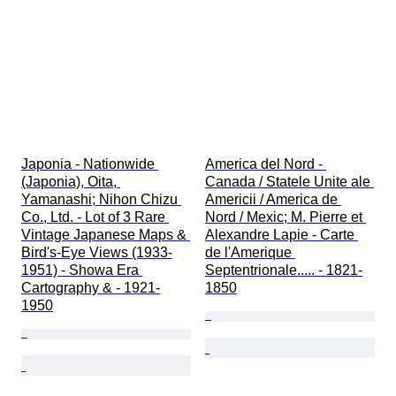
Japonia - Nationwide 
America del Nord - 
(Japonia), Oita, 
Canada / Statele Unite ale 
Yamanashi; Nihon Chizu 
Americii / America de 
Co., Ltd. - Lot of 3 Rare 
Nord / Mexic; M. Pierre et 
Vintage Japanese Maps & 
Alexandre Lapie - Carte 
Bird's-Eye Views (1933-
de l'Amerique 
1951) - Showa Era 
Septentrionale..... - 1821-
Cartography & - 1921-
1850
1950