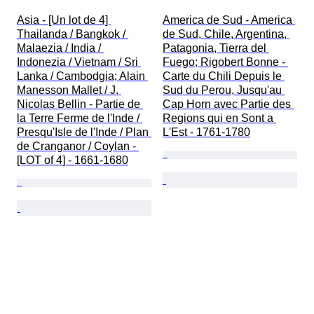
Asia - [Un lot de 4] 
America de Sud - America 
Thailanda / Bangkok / 
de Sud, Chile, Argentina, 
Malaezia / India / 
Patagonia, Tierra del 
Indonezia / Vietnam / Sri 
Fuego; Rigobert Bonne - 
Lanka / Cambodgia; Alain 
Carte du Chili Depuis le 
Manesson Mallet / J. 
Sud du Perou, Jusqu'au 
Nicolas Bellin - Partie de 
Cap Horn avec Partie des 
la Terre Ferme de l'Inde / 
Regions qui en Sont a 
Presqu'Isle de l'Inde / Plan 
L'Est - 1761-1780
de Cranganor / Coylan - 
[LOT of 4] - 1661-1680