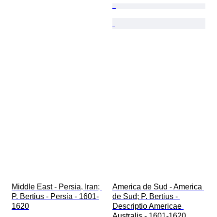
Middle East - Persia, Iran; 
America de Sud - America 
P. Bertius - Persia - 1601-
de Sud; P. Bertius - 
1620
Descriptio Americae 
Australis - 1601-1620