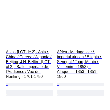
Asia - [LOT de 2] - Asia / 
Africa - Madagascar / 
China / Coreea / Japonia / 
imperiul african / Etiopia / 
Beijing; J.N. Bellin - [LOT 
Senegal / Togo; Monin / 
of 2] - Salle Imperiale de 
Vuillemin - (1853) - 
l'Audience / Vue de 
Afrique..... 1853 - 1851-
Nanking - 1761-1780
1860