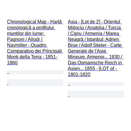
Chronological Map - Hartă 
Asia - [Lot de 2] - Orientul 
cronologică a profilului 
Mijlociu / Anatolia / Turcia 
munților din lume; 
/ Cipru / Armenia / Marea 
Pagnoni / Allodi / 
Neagră / Istanbul; Adrien 
Naymiller - Quadro 
Brue / Adolf Stieler - Carte 
Comparativo dei Principali 
Generale de l'Asie 
Monti della Terra - 1851-
Mineure, Armenie... 1830 / 
1860
Das Osmanische Reich in 
Asien... 1855 - [LOT of - 
1801-1820