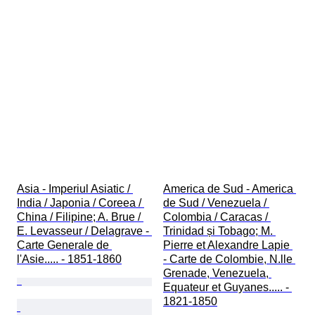
Asia - Imperiul Asiatic / 
America de Sud - America 
India / Japonia / Coreea / 
de Sud / Venezuela / 
China / Filipine; A. Brue / 
Colombia / Caracas / 
E. Levasseur / Delagrave - 
Trinidad și Tobago; M. 
Carte Generale de 
Pierre et Alexandre Lapie 
l'Asie..... - 1851-1860
- Carte de Colombie, N.lle 
Grenade, Venezuela, 
Equateur et Guyanes..... - 
1821-1850