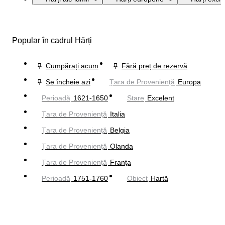
Popular în cadrul Hărți
Cumpărați acum
Fără preț de rezervă
Se încheie azi
Țara de Proveniență
Europa
Perioadă
1621-1650
Stare
Excelent
Țara de Proveniență
Italia
Țara de Proveniență
Belgia
Țara de Proveniență
Olanda
Țara de Proveniență
Franța
Perioadă
1751-1760
Obiect
Hartă