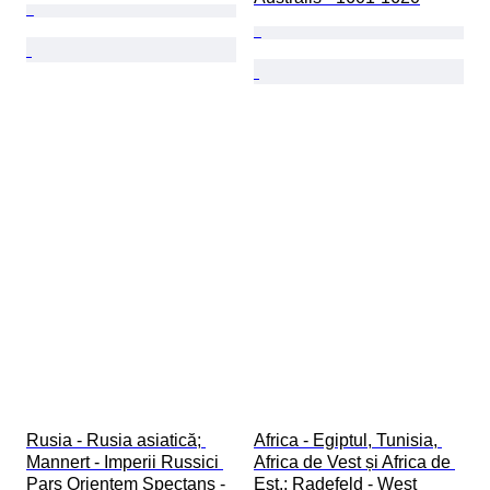
Rusia - Rusia asiatică; 
Africa - Egiptul, Tunisia, 
Mannert - Imperii Russici 
Africa de Vest și Africa de 
Pars Orientem Spectans - 
Est,; Radefeld - West 