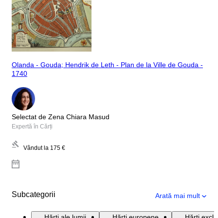
Olanda - Gouda; Hendrik de Leth - Plan de la Ville de Gouda -
1740
Selectat de Zena Chiara Masud
Expertă în Cărți
Vândut la
175 €
Subcategorii
Arată mai mult
Hărți ale lumii
Hărți europene
Hărți exclu