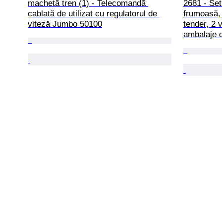
machetă tren (1) - Telecomandă 
2681 - Set 
cablată de utilizat cu regulatorul de 
frumoasă,
viteză Jumbo 50100
tender, 2 
ambalaje 