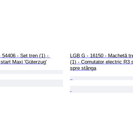
 54406 - Set tren (1) - 
LGB G - 16150 - Machetă tre
start Maxi 'Güterzug'
(1) - Comutator electric R3 s
spre stânga