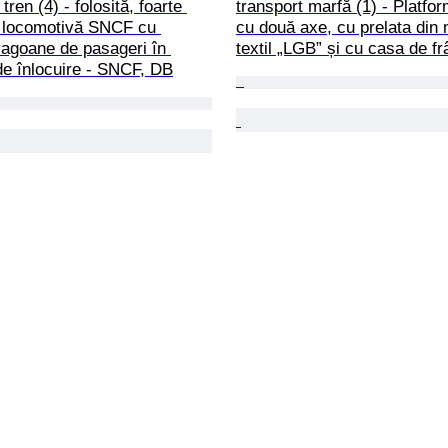
tren (4) - folosită, foarte 
transport marfă (1) - Platfo
 locomotivă SNCF cu 
cu două axe, cu prelata din 
vagoane de pasageri în 
textil „LGB” și cu casa de fr
de înlocuire - SNCF, DB