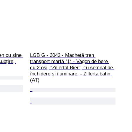
n cu șine 
LGB G - 3042 - Machetă tren 
ubțire, 
transport marfă (1) - Vagon de bere 
cu 2 osi, "Zillertal Bier", cu semnal de 
închidere și iluminare. - Zillertalbahn 
(AT)