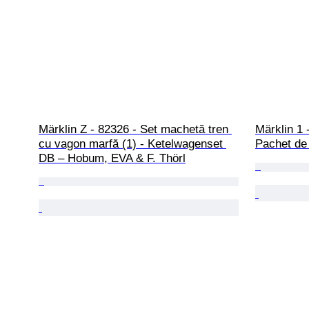
Märklin Z - 82326 - Set machetă tren 
Märklin 1 -
cu vagon marfă (1) - Ketelwagenset 
Pachet de 
DB – Hobum, EVA & F. Thörl