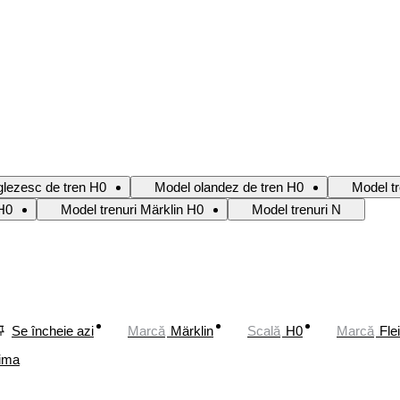
lezesc de tren H0
Model olandez de tren H0
Model t
 H0
Model trenuri Märklin H0
Model trenuri N
Se încheie azi
Marcă
Märklin
Scală
H0
Marcă
Fle
ima