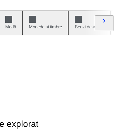
Modă
Monede și timbre
Benzi desenate
Mașini 
de explorat