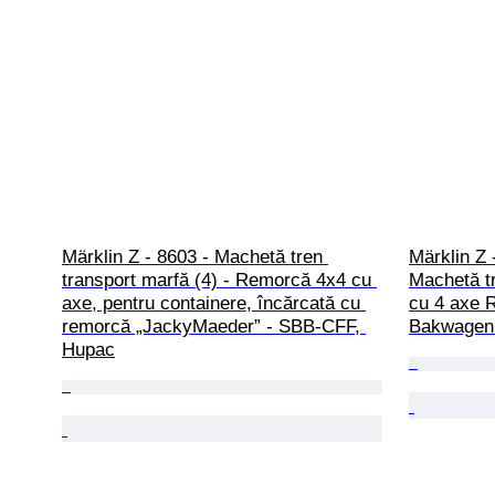
Märklin Z - 8603 - Machetă tren 
Märklin Z 
transport marfă (4) - Remorcă 4x4 cu 
Machetă tr
axe, pentru containere, încărcată cu 
cu 4 axe 
remorcă „JackyMaeder” - SBB-CFF, 
Bakwagen
Hupac