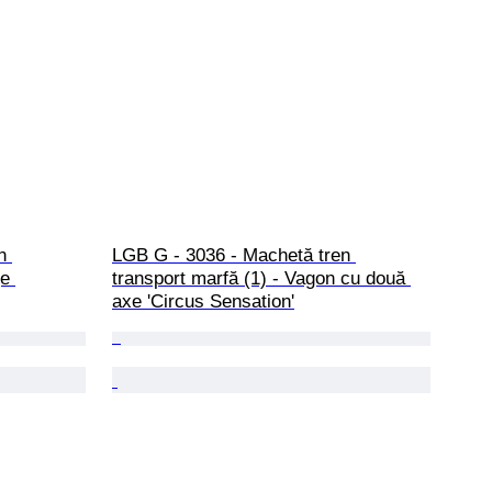
n 
LGB G - 3036 - Machetă tren 
e 
transport marfă (1) - Vagon cu două 
axe 'Circus Sensation'