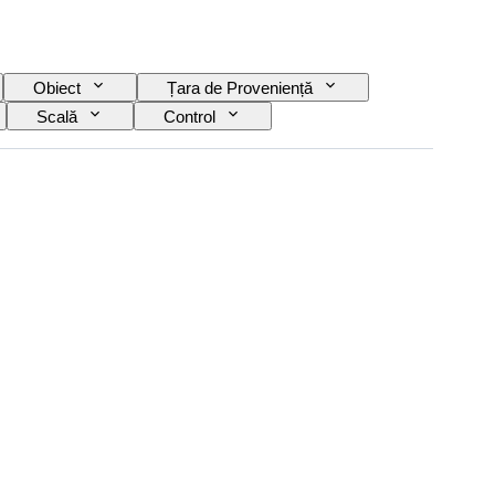
Obiect
Țara de Proveniență
Scală
Control