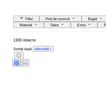
Filtre
Preț de rezervă
Buget
Material
Stare
Extra
P
Alimentare electrică
Compania de cale ferat
1300 obiecte
Sortați după
relevanță