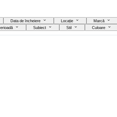
Data de încheiere
Locație
Marcă
erioadă
Subiect
Stil
Culoare
ă
Eră
Original/ Replica