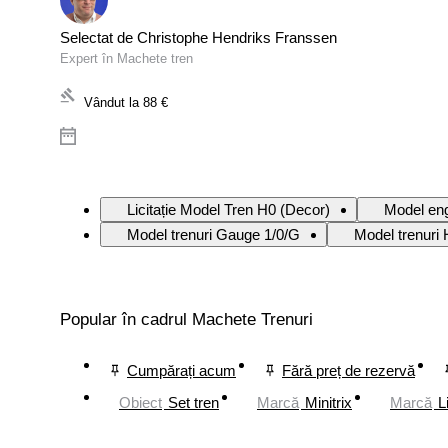
Selectat de Christophe Hendriks Franssen
Expert în Machete tren
Vândut la
88 €
Licitație Model Tren H0 (Decor)
Model eng
Model trenuri Gauge 1/0/G
Model trenuri
Popular în cadrul Machete Trenuri
Cumpărați acum
Fără preț de rezervă
Obiect
Set tren
Marcă
Minitrix
Marcă
L