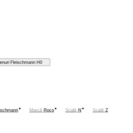
renuri Fleischmann H0
ischmann
Marcă
Roco
Scală
N
Scală
Z