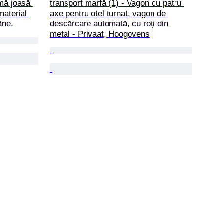
rmă joasă 
transport marfă (1) - Vagon cu patru 
material 
axe pentru oțel turnat, vagon de 
âne.
descărcare automată, cu roți din 
metal - Privaat, Hoogovens