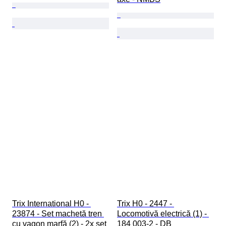
Trix International H0 - 
Trix H0 - 2447 - 
23874 - Set machetă tren 
Locomotivă electrică (1) - 
cu vagon marfă (2) - 2x set 
184 003-2 - DB