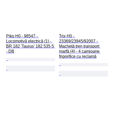
Piko H0 - 98547 - 
Trix H0 - 
Locomotivă electrică (1) - 
23369/23945/92007 - 
BR 182 'Taurus' 182 535-5 
Machetă tren transport 
- DB
marfă (4) - 4 camioane 
frigorifice cu reclamă