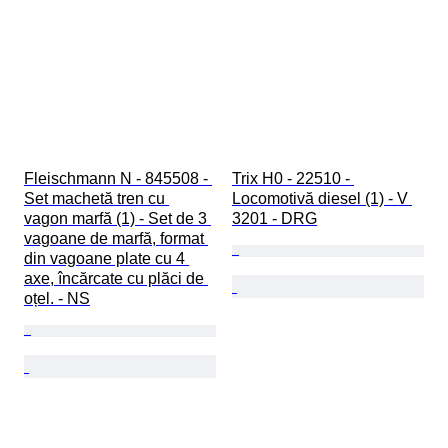
Fleischmann N - 845508 - 
Trix H0 - 22510 - 
Set machetă tren cu 
Locomotivă diesel (1) - V 
vagon marfă (1) - Set de 3 
3201 - DRG
vagoane de marfă, format 
din vagoane plate cu 4 
axe, încărcate cu plăci de 
oțel. - NS