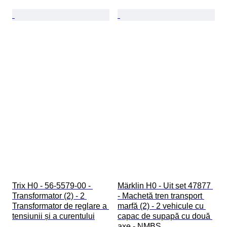
Trix H0 - 56-5579-00 - 
Märklin H0 - Uit set 47877 
Transformator (2) - 2 
- Machetă tren transport 
Transformator de reglare a 
marfă (2) - 2 vehicule cu 
tensiunii și a curentului
capac de supapă cu două 
axe - NMBS