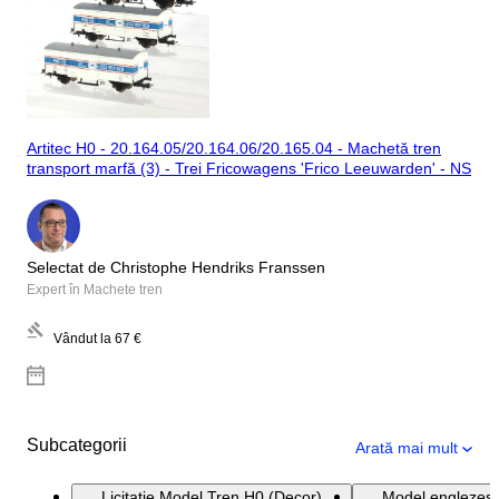
Artitec H0 - 20.164.05/20.164.06/20.165.04 - Machetă tren
transport marfă (3) - Trei Fricowagens 'Frico Leeuwarden' - NS
Selectat de Christophe Hendriks Franssen
Expert în Machete tren
Vândut la
67 €
Subcategorii
Arată mai mult
Licitație Model Tren H0 (Decor)
Model englezesc