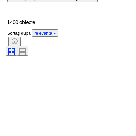
Data de încheiere
Locație
Marcă
Obiect
1400 obiecte
Țara de Proveniență
Material
Stare
Extra
Perioadă
Sortați după
relevanță
Culoare
Scală
Control
Alimentare electrică
Compania de cale ferată
Eră