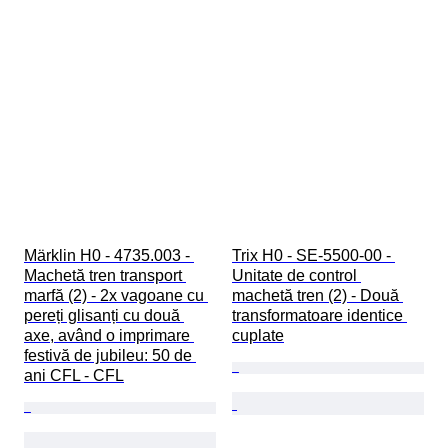
Märklin H0 - 4735.003 - 
Trix H0 - SE-5500-00 - 
Machetă tren transport 
Unitate de control 
marfă (2) - 2x vagoane cu 
machetă tren (2) - Două 
pereți glisanți cu două 
transformatoare identice 
axe, având o imprimare 
cuplate
festivă de jubileu: 50 de 
ani CFL - CFL