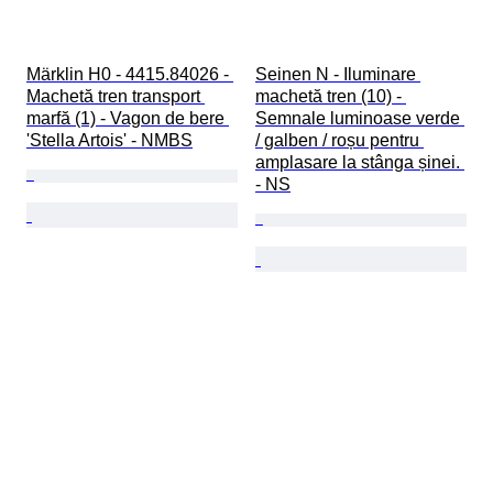
Märklin H0 - 4415.84026 - 
Seinen N - Iluminare 
Machetă tren transport 
machetă tren (10) - 
marfă (1) - Vagon de bere 
Semnale luminoase verde 
'Stella Artois' - NMBS
/ galben / roșu pentru 
amplasare la stânga șinei. 
- NS