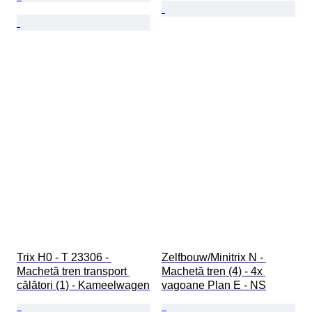
Trix H0 - T 23306 - 
Zelfbouw/Minitrix N - 
Machetă tren transport 
Machetă tren (4) - 4x 
călători (1) - Kameelwagen
vagoane Plan E - NS