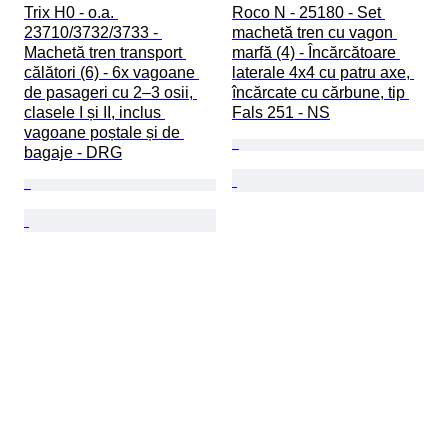
Trix H0 - o.a. 
Roco N - 25180 - Set 
23710/3732/3733 - 
machetă tren cu vagon 
Machetă tren transport 
marfă (4) - Încărcătoare 
călători (6) - 6x vagoane 
laterale 4x4 cu patru axe, 
de pasageri cu 2–3 osii, 
încărcate cu cărbune, tip 
clasele I și II, inclus 
Fals 251 - NS
vagoane poștale și de 
bagaje - DRG