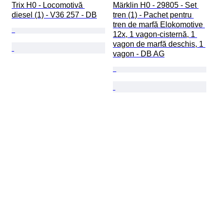
Trix H0 - Locomotivă 
Märklin H0 - 29805 - Set 
diesel (1) - V36 257 - DB
tren (1) - Pachet pentru 
tren de marfă Elokomotive 
12x, 1 vagon-cisternă, 1 
vagon de marfă deschis, 1 
vagon - DB AG