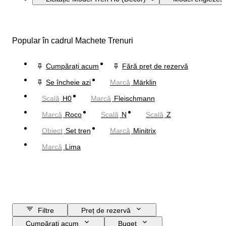
Popular în cadrul Machete Trenuri
Cumpărați acum
Fără preț de rezervă
Se încheie azi
Marcă
Märklin
Scală
H0
Marcă
Fleischmann
Marcă
Roco
Scală
N
Scală
Z
Obiect
Set tren
Marcă
Minitrix
Marcă
Lima
Filtre
Preț de rezervă
Cumpărați acum
Buget