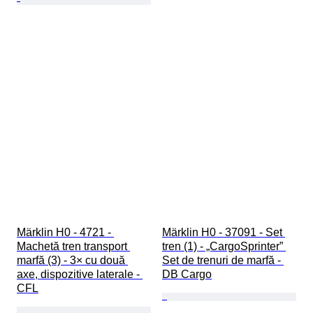
Märklin H0 - 4721 - 
Märklin H0 - 37091 - Set 
Machetă tren transport 
tren (1) - „CargoSprinter” 
marfă (3) - 3× cu două 
Set de trenuri de marfă - 
axe, dispozitive laterale - 
DB Cargo
CFL