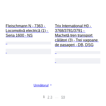
Fleischmann N - 7363 - 
Trix International H0 - 
Locomotivă electrică (1) - 
3768/3781/3791 - 
Seria 1600 - NS
Machetă tren transport 
călători (3) - Trei vagoane 
de pasageri - DB, DSG
Următorul
1
2
3
…
59