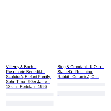
Villeroy & Boch - 
Bing & Grondahl - K Otto - 
Rosemarie Benedikt - 
Statuetă - Reclining 
Sculptură, Elefant Family 
Rabbit - Ceramică, Chit
Sohn Timo - 90er Jahre - 
12 cm - Porțelan - 1996