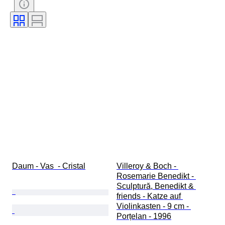
Stil
Tehnică
Semnătură
Culoare
Eră
Artist
Decor
Vândut de
Creator
Model
Proveniență
Daum - Vas  - Cristal
Villeroy & Boch - 
Rosemarie Benedikt - 
Sculptură, Benedikt & 
friends - Katze auf 
Violinkasten - 9 cm - 
Porțelan - 1996