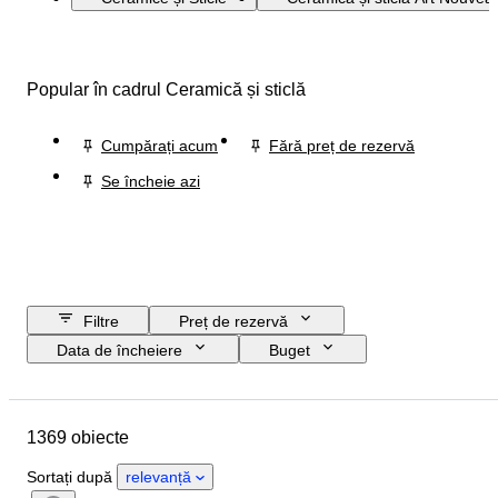
Popular în cadrul Ceramică și sticlă
Cumpărați acum
Fără preț de rezervă
Se încheie azi
Filtre
Preț de rezervă
Data de încheiere
Buget
Locație
Mărime
Dimensiuni
Marcă
Obiect
1369 obiecte
Țara de Proveniență
Material
Sexul
Stare
Perioadă
Sortați după
relevanță
Certificare
Finețe
Subiect