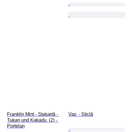
Franklin Mint - Statuetă - 
Vas  - Sticlă
Tukan und Kakadu  (2) - 
Porțelan