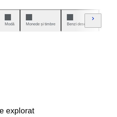
Modă
Monede și timbre
Benzi desenate
Mașini 
de explorat