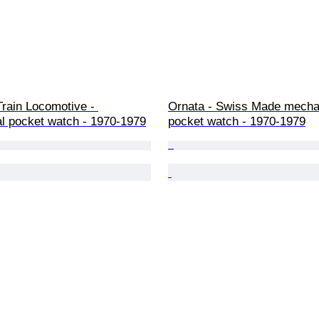
Train Locomotive - 
Ornata - Swiss Made mecha
l pocket watch - 1970-1979
pocket watch - 1970-1979