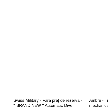
Swiss Military - Fără preț de rezervă - 
Ambre - Tr
* BRAND NEW * Automatic Dive 
mechanica