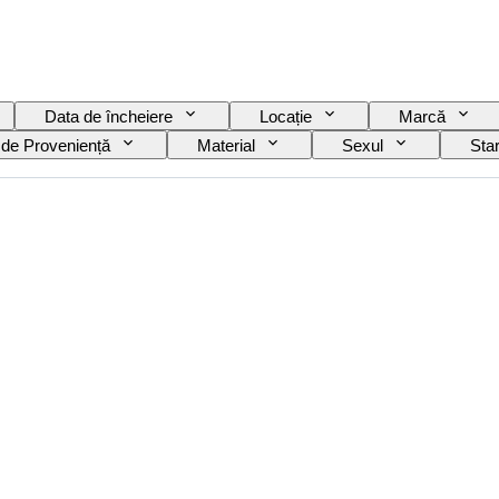
Data de încheiere
Locație
Marcă
 de Proveniență
Material
Sexul
Sta
Culoare
Mișcarea ceasului
Material curea cea
mobilia
Model