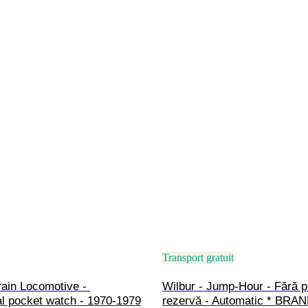
Transport gratuit
ain Locomotive - 
Wilbur - Jump-Hour - Fără p
l pocket watch - 1970-1979
rezervă - Automatic * BRA