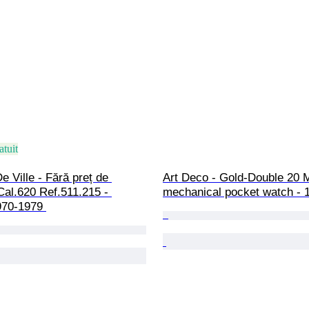
atuit
 Ville - Fără preț de 
Art Deco - Gold-Double 20 M
Cal.620 Ref.511.215 - 
mechanical pocket watch - 
970-1979 