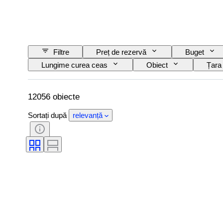
Filtre
Preț de rezervă
Buget
Lungime curea ceas
Obiect
Țara
Subiect
Ediție
Limbă
Striking
Original/ Replica
Tip auto
12056 obiecte
Sortați după
relevanță