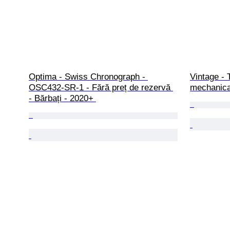
Optima - Swiss Chronograph - 
Vintage - 
OSC432-SR-1 - Fără preț de rezervă 
mechanica
- Bărbați - 2020+ 