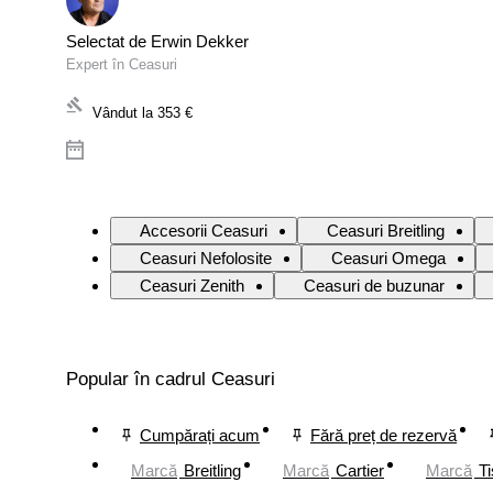
Selectat de Erwin Dekker
Expert în Ceasuri
Vândut la
353 €
Accesorii Ceasuri
Ceasuri Breitling
Ceasuri Nefolosite
Ceasuri Omega
Ceasuri Zenith
Ceasuri de buzunar
Popular în cadrul Ceasuri
Cumpărați acum
Fără preț de rezervă
Marcă
Breitling
Marcă
Cartier
Marcă
Ti