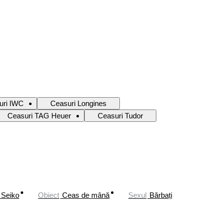
uri IWC
Ceasuri Longines
Ceasuri TAG Heuer
Ceasuri Tudor
Seiko
Obiect
Ceas de mână
Sexul
Bărbați