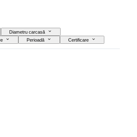
Diametru carcasă
re
Perioadă
Certificare
s
Eră
Power Reserve