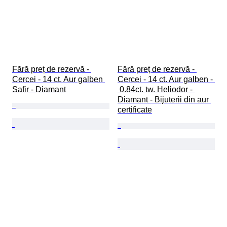
Fără preț de rezervă - 
Fără preț de rezervă - 
Cercei - 14 ct. Aur galben 
Cercei - 14 ct. Aur galben - 
Safir - Diamant
 0.84ct. tw. Heliodor - 
Diamant - Bijuterii din aur 
certificate