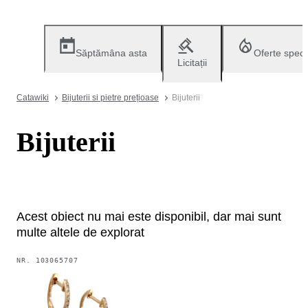
Săptămâna asta
Oferte speci
Licitații
Catawiki
Bijuterii si pietre prețioase
Bijuterii
Bijuterii
Acest obiect nu mai este disponibil, dar mai sunt
multe altele de explorat
NR.
103065707