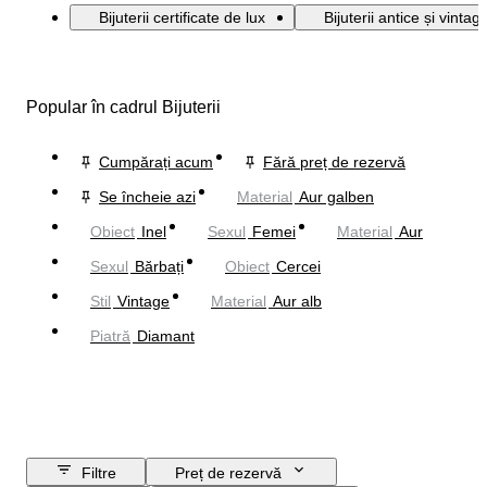
Bijuterii certificate de lux
Bijuterii antice și vintag
Popular în cadrul Bijuterii
Cumpărați acum
Fără preț de rezervă
Se încheie azi
Material
Aur galben
Obiect
Inel
Sexul
Femei
Material
Aur
Sexul
Bărbați
Obiect
Cercei
Stil
Vintage
Material
Aur alb
Piatră
Diamant
Filtre
Preț de rezervă