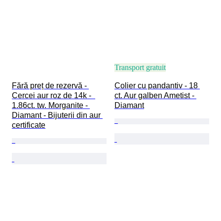
Transport gratuit
Fără preț de rezervă - 
Colier cu pandantiv - 18 
Cercei aur roz de 14k -  
ct. Aur galben Ametist - 
1.86ct. tw. Morganite - 
Diamant
Diamant - Bijuterii din aur 
certificate