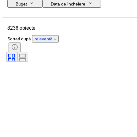
Buget
Data de încheiere
Locație
Marcă
Obiect
Țara de Proveniență
Material
8236 obiecte
Sexul
Stare
Piatră
Certificare
Finețe
Stil
Sortați după
relevanță
Formă
Claritate
Gradul culorii
Culoare exactă
Mărime articol
Transparența pietrei
Tratament
Tip diamant
Luciul perlei
Eră
Intensitate fantastică a culorii
Calitatea suprafeței perlei