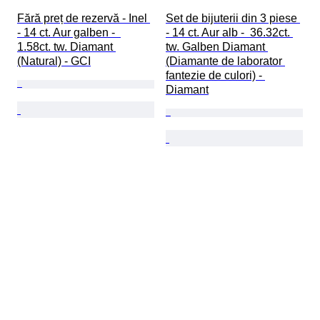
Fără preț de rezervă - Inel 
Set de bijuterii din 3 piese 
- 14 ct. Aur galben -  
- 14 ct. Aur alb -  36.32ct. 
1.58ct. tw. Diamant 
tw. Galben Diamant 
(Natural) - GCI
(Diamante de laborator 
fantezie de culori) - 
Diamant