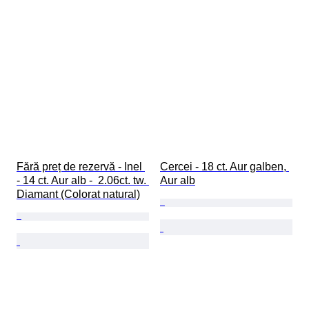
Fără preț de rezervă - Inel 
Cercei - 18 ct. Aur galben, 
- 14 ct. Aur alb -  2.06ct. tw. 
Aur alb
Diamant (Colorat natural)