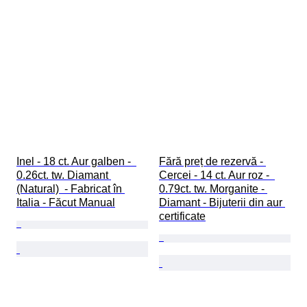
Inel - 18 ct. Aur galben -  
Fără preț de rezervă - 
0.26ct. tw. Diamant 
Cercei - 14 ct. Aur roz -  
(Natural)  - Fabricat în 
0.79ct. tw. Morganite - 
Italia - Făcut Manual
Diamant - Bijuterii din aur 
certificate