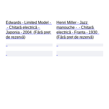
Edwards - Limited Model - 
Henri Miller - Jazz 
 - Chitară electrică - 
manouche -  - Chitară 
Japonia - 2004  (Fără preț 
electrică - Franța - 1930  
de rezervă)
(Fără preț de rezervă)