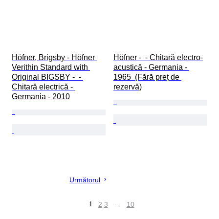
Höfner, Brigsby - Höfner 
Höfner -  - Chitară electro-
Verithin Standard with 
acustică - Germania - 
Original BIGSBY -  - 
1965  (Fără preț de 
Chitară electrică - 
rezervă)
Germania - 2010
Următorul
1
2
3
…
10