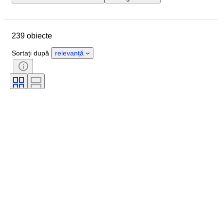
Locație
Marcă
Obiect
Țara de Proveniență
Material
239 obiecte
Stare
Extra
Perioadă
Stil
Eră
Testat și funcțional
Sortați după
relevanță