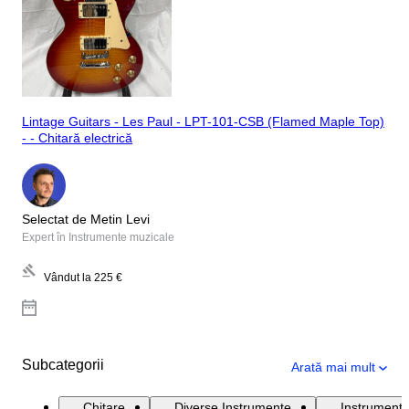
Lintage Guitars - Les Paul - LPT-101-CSB (Flamed Maple Top)
- - Chitară electrică
Selectat de Metin Levi
Expert în Instrumente muzicale
Vândut la
225 €
Subcategorii
Arată mai mult
Chitare
Diverse Instrumente
Instrumente