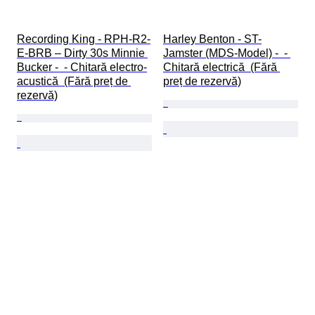
Recording King - RPH-R2-
Harley Benton - ST-
E-BRB – Dirty 30s Minnie 
Jamster (MDS-Model) -  - 
Bucker -  - Chitară electro-
Chitară electrică  (Fără 
acustică  (Fără preț de 
preț de rezervă)
rezervă)