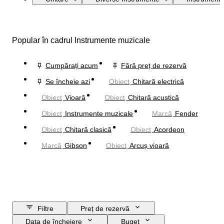
Popular în cadrul Instrumente muzicale
Cumpărați acum
Fără preț de rezervă
Se încheie azi
Obiect
Chitară electrică
Obiect
Vioară
Obiect
Chitară acustică
Obiect
Instrumente muzicale
Marcă
Fender
Obiect
Chitară clasică
Obiect
Acordeon
Marcă
Gibson
Obiect
Arcuș vioară
Filtre
Preț de rezervă
Data de încheiere
Buget