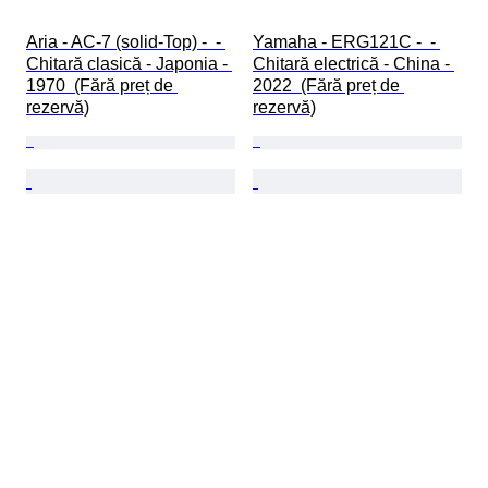
Aria - AC-7 (solid-Top) -  - 
Yamaha - ERG121C -  - 
Chitară clasică - Japonia - 
Chitară electrică - China - 
1970  (Fără preț de 
2022  (Fără preț de 
rezervă)
rezervă)