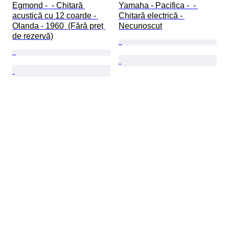
Egmond -  - Chitară 
Yamaha - Pacifica -  - 
acustică cu 12 coarde - 
Chitară electrică - 
Olanda - 1960  (Fără preț 
Necunoscut
de rezervă)