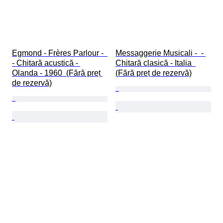
Egmond - Frères Parlour -  
Messaggerie Musicali -  - 
- Chitară acustică - 
Chitară clasică - Italia  
Olanda - 1960  (Fără preț 
(Fără preț de rezervă)
de rezervă)