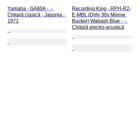
Yamaha - GA60A -  - 
Recording King - RPH-R2-
Chitară clasică - Japonia - 
E-MBL (Dirty 30s Minnie 
1971
Bucker) Wabash Blue -  - 
Chitară electro-acustică