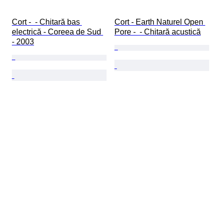
Cort -  - Chitară bas 
Cort - Earth Naturel Open 
electrică - Coreea de Sud 
Pore -  - Chitară acustică
- 2003