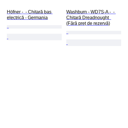
Höfner -  - Chitară bas 
Washburn - WD7S-A -  - 
electrică - Germania
Chitară Dreadnought  
(Fără preț de rezervă)