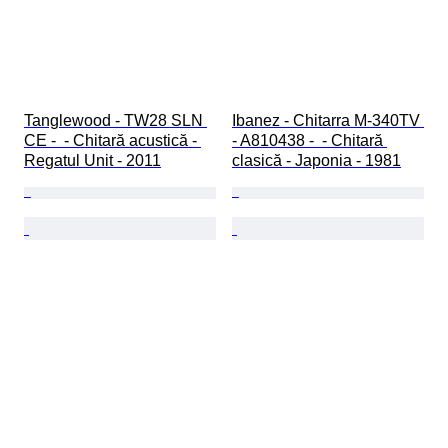
Tanglewood - TW28 SLN 
Ibanez - Chitarra M-340TV 
CE -  - Chitară acustică - 
- A810438 -  - Chitară 
Regatul Unit - 2011
clasică - Japonia - 1981