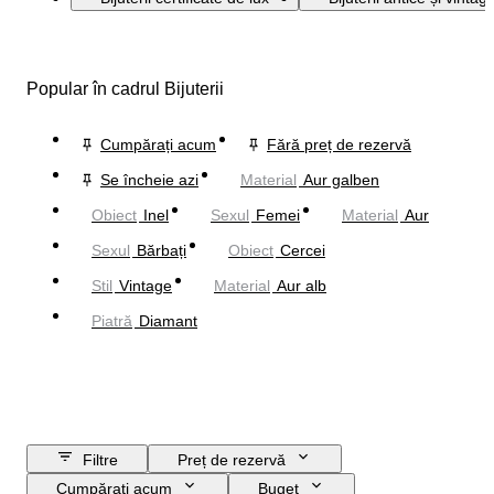
Popular în cadrul Bijuterii
Cumpărați acum
Fără preț de rezervă
Se încheie azi
Material
Aur galben
Obiect
Inel
Sexul
Femei
Material
Aur
Sexul
Bărbați
Obiect
Cercei
Stil
Vintage
Material
Aur alb
Piatră
Diamant
Filtre
Preț de rezervă
Cumpărați acum
Buget