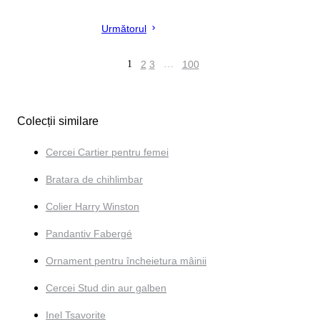
Următorul
1
2
3
…
100
Colecții similare
Cercei Cartier pentru femei
Bratara de chihlimbar
Colier Harry Winston
Pandantiv Fabergé
Ornament pentru încheietura mâinii
Cercei Stud din aur galben
Inel Tsavorite