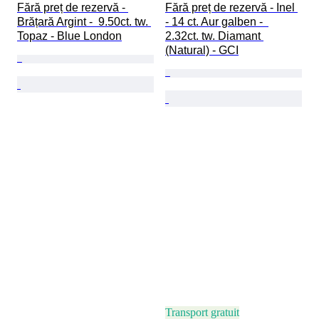
Fără preț de rezervă - 
Fără preț de rezervă - Inel 
Brățară Argint -  9.50ct. tw. 
- 14 ct. Aur galben -  
Topaz - Blue London
2.32ct. tw. Diamant 
(Natural) - GCI
Transport gratuit