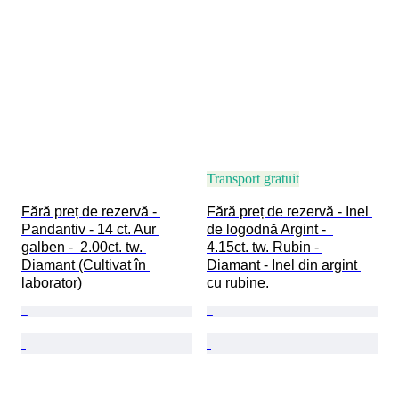
Transport gratuit
Fără preț de rezervă - 
Fără preț de rezervă - Inel 
Pandantiv - 14 ct. Aur 
de logodnă Argint -  
galben -  2.00ct. tw. 
4.15ct. tw. Rubin - 
Diamant (Cultivat în 
Diamant - Inel din argint 
laborator)
cu rubine.