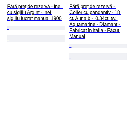
Fără preț de rezervă - Inel 
Fără preț de rezervă - 
cu sigiliu Argint - Inel 
Colier cu pandantiv - 18 
sigiliu lucrat manual 1900
ct. Aur alb -  0.34ct. tw. 
Aquamarine - Diamant - 
Fabricat în Italia - Făcut 
Manual