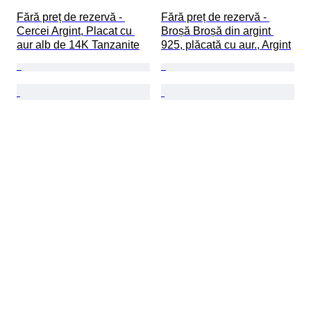
Fără preț de rezervă - 
Fără preț de rezervă - 
Cercei Argint, Placat cu 
Broșă Broșă din argint 
aur alb de 14K Tanzanite
925, plăcată cu aur., Argint