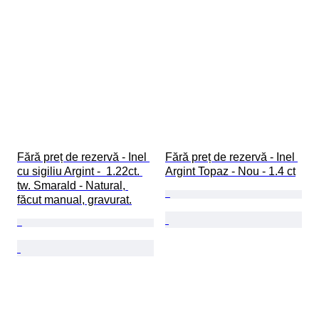
Fără preț de rezervă - Inel 
Fără preț de rezervă - Inel 
cu sigiliu Argint -  1.22ct. 
Argint Topaz - Nou - 1.4 ct
tw. Smarald - Natural, 
făcut manual, gravurat.