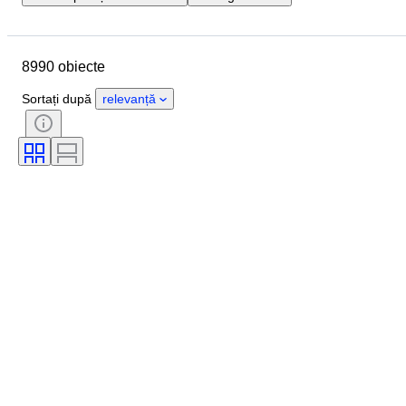
Data de încheiere
Locație
Marcă
Obiect
8990 obiecte
Țara de Proveniență
Material
Sexul
Stare
Piatră
Sortați după
relevanță
Certificare
Finețe
Stil
Formă
Claritate
Gradul culorii
Culoare exactă
Mărime articol
Transparența pietrei
Tratament
Tip diamant
Luciul perlei
Intensitate fantastică a culorii
Ton de culoare fantezist
Eră