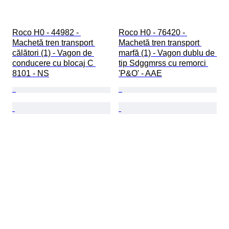
Roco H0 - 44982 - 
Roco H0 - 76420 - 
Machetă tren transport 
Machetă tren transport 
călători (1) - Vagon de 
marfă (1) - Vagon dublu de 
conducere cu blocaj C 
tip Sdggmrss cu remorci 
8101 - NS
'P&O' - AAE