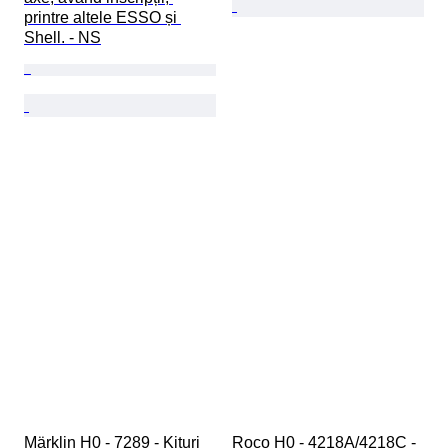
printre altele ESSO și 
Shell. - NS
Märklin H0 - 7289 - Kituri 
Roco H0 - 4218A/4218C - 