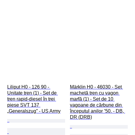
Liliput H0 - 126 90 - 
Märklin H0 - 46030 - Set 
Unitate tren (1) - Set de 
machetă tren cu vagon 
tren rapid-diesel în trei 
marfă (1) - Set de 10 
piese SVT 137 
vagoane de cărbune din 
„Generalszug” - US Army
începutul anilor ’50. - DB, 
DR (DRB)