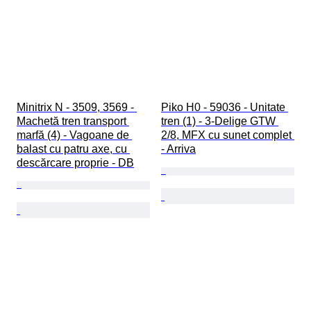
Minitrix N - 3509, 3569 - 
Piko H0 - 59036 - Unitate 
Machetă tren transport 
tren (1) - 3-Delige GTW 
marfă (4) - Vagoane de 
2/8, MFX cu sunet complet 
balast cu patru axe, cu 
- Arriva
descărcare proprie - DB