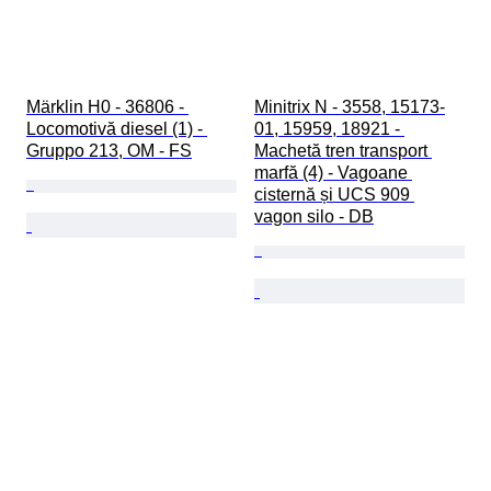
Märklin H0 - 36806 - 
Minitrix N - 3558, 15173-
Locomotivă diesel (1) - 
01, 15959, 18921 - 
Gruppo 213, OM - FS
Machetă tren transport 
marfă (4) - Vagoane 
cisternă și UCS 909 
vagon silo - DB