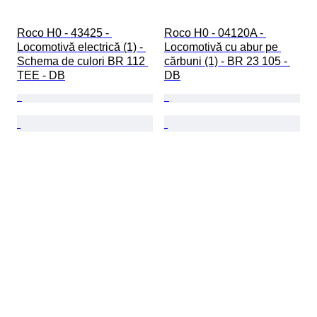
Roco H0 - 43425 - 
Roco H0 - 04120A - 
Locomotivă electrică (1) - 
Locomotivă cu abur pe 
Schema de culori BR 112 
cărbuni (1) - BR 23 105 - 
TEE - DB
DB