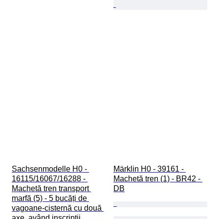
Sachsenmodelle H0 - 
Märklin H0 - 39161 - 
16115/16067/16288 - 
Machetă tren (1) - BR42 - 
Machetă tren transport 
DB
marfă (5) - 5 bucăți de 
vagoane-cisternă cu două 
axe, având inscripții, 