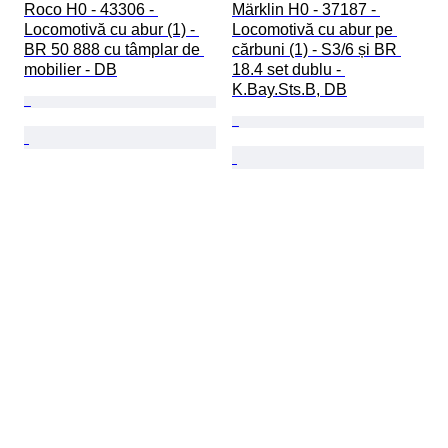
Roco H0 - 43306 - 
Märklin H0 - 37187 - 
Locomotivă cu abur (1) - 
Locomotivă cu abur pe 
BR 50 888 cu tâmplar de 
cărbuni (1) - S3/6 și BR 
mobilier - DB
18.4 set dublu - 
K.Bay.Sts.B, DB