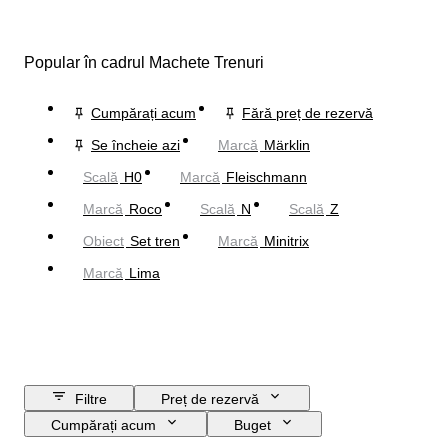
Popular în cadrul Machete Trenuri
Cumpărați acum
Fără preț de rezervă
Se încheie azi
Marcă
Märklin
Scală
H0
Marcă
Fleischmann
Marcă
Roco
Scală
N
Scală
Z
Obiect
Set tren
Marcă
Minitrix
Marcă
Lima
Filtre
Preț de rezervă
Cumpărați acum
Buget