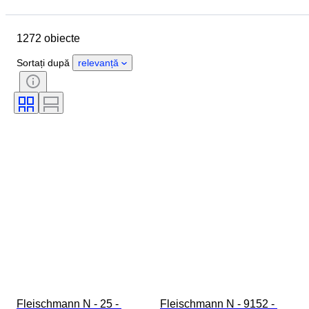
Data de încheiere
Locație
Marcă
Obiect
1272 obiecte
Țara de Proveniență
Material
Stare
Extra
Perioadă
Sortați după
relevanță
Culoare
Scală
Control
Alimentare electrică
Compania de cale ferată
Eră
Fleischmann N - 25 - 
Fleischmann N - 9152 - 