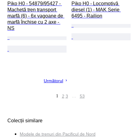
Piko H0 - 54879/95427 - 
Piko H0 - Locomotivă 
Machetă tren transport 
diesel (1) - MAK Serie 
marfă (6) - 6x vagoane de 
6495 - Railion
marfă închise cu 2 axe - 
NS
Următorul
1
2
3
…
53
Colecții similare
Modele de trenuri din Pacificul de Nord