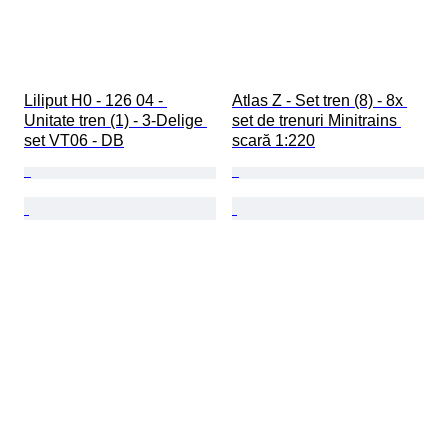
Liliput H0 - 126 04 - 
Atlas Z - Set tren (8) - 8x 
Unitate tren (1) - 3-Delige 
set de trenuri Minitrains 
set VT06 - DB
scară 1:220